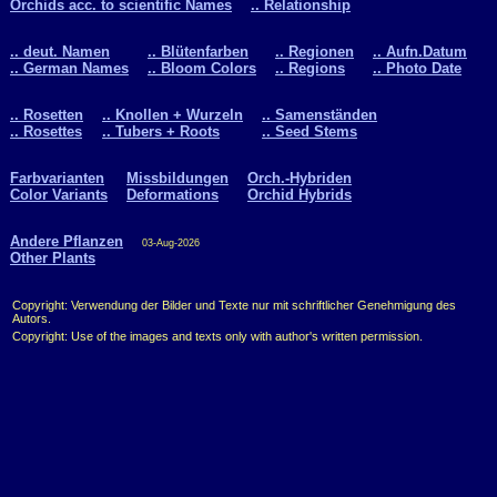
Orchids acc. to scientific Names
.. Relationship
.. deut. Namen
.. Blütenfarben
.. Regionen
.. Aufn.Datum
.. German Names
.. Bloom Colors
.. Regions
.. Photo Date
.. Rosetten
.. Knollen + Wurzeln
.. Samenständen
.. Rosettes
.. Tubers + Roots
.. Seed Stems
Farbvarianten
Missbildungen
Orch.-Hybriden
Color Variants
Deformations
Orchid Hybrids
Andere Pflanzen
03-Aug-2026
Other Plants
Copyright: Verwendung der Bilder und Texte nur mit schriftlicher Genehmigung des
Autors.
Copyright: Use of the images and texts only with author's written permission.