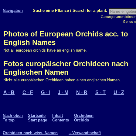
Navigation
Suche eine Pflanze / Search for a plant:
Gattungsnamen können m
Genus n
Photos of European Orchids acc. to
English Names
Not all european orchids have an english name.
Fotos europäischer Orchideen nach
Englischen Namen
Nicht alle europäischen Orchideen haben einen englischen Namen.
A - B
C - F
G - I
J - M
N - R
S - T
U - Z
Nach oben
Startseite
Inhalt
Orchideen
To top
Start page
Contents
Orchids
Orchideen nach wiss. Namen
.. Verwandtschaft