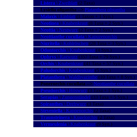
Listera
\ Zweiblatt
(2 Taxa)
Lysiella oligantha
--
>
Platanthera oligantha
Malaxis
\ Einblatt
(1 Taxon + 1 Syn.)
Neotinea
\ Knabenkraut
(8 Taxa + 2 Syn.)
Neottia
\ Nestwurz
(2 Taxa + 2 Syn.)
Neottianthe cucullata
\ Kapuzenorchis
Nigritella
\ Kohlröschen
(28 Taxa + 3 Syn.)
Odontorchis
\ Knabenkraut
(4 Syn.)
Ophrys
\ Ragwurz
(357 Taxa + 79 Syn.)
Orchis
\ Knabenkraut
(41 Taxa + 57 Syn.)
Paludorchis
\ Knabenkraut
(5 Syn.)
Platanthera
\ Waldhyazinthe
(10 Taxa + 8 Syn.)
Ponerorchis cucullata
--
>
Neottianthe cucullata
Pseudorchis
\ Höswurz
(3 Taxa + 1 Syn.)
Serapias
\ Zungenständel
(33 Taxa + 5 Syn.)
Spiranthes
\ Drehwurz
(3 Taxa)
Steveniella
\ Kappenorchis
(2 Taxa)
Traunsteinera
\ Kugelorchis
(2 Taxa)
Vermeulenia
\ Knabenkraut
(9 Syn.)