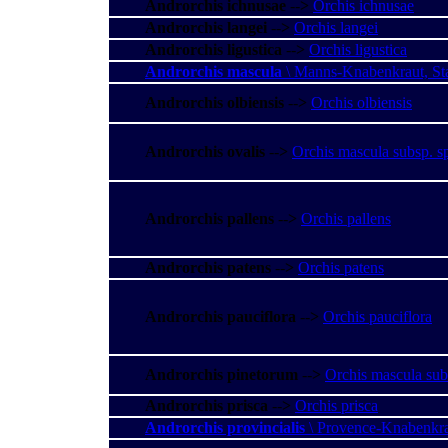
Androrchis ichnusae
--
>
Orchis ichnusae
Androrchis langei
--
>
Orchis langei
Androrchis ligustica
--
>
Orchis ligustica
Androrchis mascula
\ Manns-Knabenkraut, Sta
Androrchis olbiensis
--
>
Orchis olbiensis
Androrchis ovalis
--
>
Orchis mascula subsp. s
Androrchis pallens
--
>
Orchis pallens
Androrchis patens
--
>
Orchis patens
Androrchis pauciflora
--
>
Orchis pauciflora
Androrchis pinetorum
--
>
Orchis mascula sub
Androrchis prisca
--
>
Orchis prisca
Androrchis provincialis
\ Provence-Knabenkr