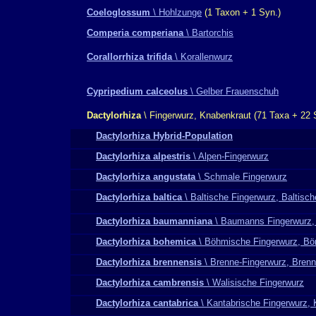
Coeloglossum
\ Hohlzunge
(1 Taxon + 1 Syn.)
Comperia comperiana
\ Bartorchis
Corallorrhiza trifida
\ Korallenwurz
Cypripedium calceolus
\ Gelber Frauenschuh
Dactylorhiza
\ Fingerwurz, Knabenkraut
(71 Taxa + 22 
Dactylorhiza Hybrid-Population
Dactylorhiza alpestris
\ Alpen-Fingerwurz
Dactylorhiza angustata
\ Schmale Fingerwurz
Dactylorhiza baltica
\ Baltische Fingerwurz, Baltisc
Dactylorhiza baumanniana
\ Baumanns Fingerwurz
Dactylorhiza bohemica
\ Böhmische Fingerwurz, Bö
Dactylorhiza brennensis
\ Brenne-Fingerwurz, Bren
Dactylorhiza cambrensis
\ Walisische Fingerwurz
Dactylorhiza cantabrica
\ Kantabrische Fingerwurz,