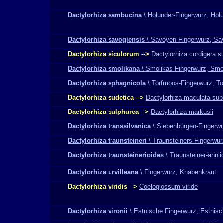
Dactylorhiza sambucina
\ Holunder-Fingerwurz, Hol
Dactylorhiza savogiensis
\ Savoyen-Fingerwurz, Sa
Dactylorhiza siculorum
--
>
Dactylorhiza cordigera s
Dactylorhiza smolikana
\ Smolikas-Fingerwurz, Smo
Dactylorhiza sphagnicola
\ Torfmoos-Fingerwurz, T
Dactylorhiza sudetica
--
>
Dactylorhiza maculata sub
Dactylorhiza sulphurea
--
>
Dactylorhiza markusii
Dactylorhiza transsilvanica
\ Siebenbürgen-Fingerw
Dactylorhiza traunsteineri
\ Traunsteiners Fingerwur
Dactylorhiza traunsteinerioides
\ Traunsteiner-ähnl
Dactylorhiza urvilleana
\ Fingerwurz, Knabenkraut
Dactylorhiza viridis
--
>
Coeloglossum viride
Dactylorhiza vironii
\ Estnische Fingerwurz, Estnis