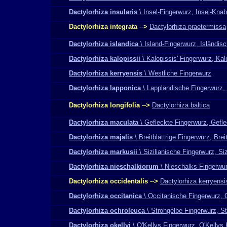
Dactylorhiza insularis
\ Insel-Fingerwurz, Insel-Kna
Dactylorhiza integrata
--
>
Dactylorhiza praetermissa
Dactylorhiza islandica
\ Island-Fingerwurz, Isländi
Dactylorhiza kalopissii
\ Kalopissis' Fingerwurz, Kal
Dactylorhiza kerryensis
\ Westliche Fingerwurz
Dactylorhiza lapponica
\ Lappländische Fingerwurz,
Dactylorhiza longifolia
--
>
Dactylorhiza baltica
Dactylorhiza maculata
\ Gefleckte Fingerwurz, Gefl
Dactylorhiza majalis
\ Breitblättrige Fingerwurz, Bre
Dactylorhiza markusii
\ Sizilianische Fingerwurz, Si
Dactylorhiza nieschalkiorum
\ Nieschalks Fingerwu
Dactylorhiza occidentalis
--
>
Dactylorhiza kerryensi
Dactylorhiza occitanica
\ Occitanische Fingerwurz, 
Dactylorhiza ochroleuca
\ Strohgelbe Fingerwurz, S
Dactylorhiza okellyi
\ O'Kellys Fingerwurz, O'Kellys