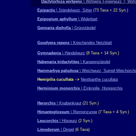
Dactylorhiza wirtgenii
\ Wirtgens Fingerwurz ?, Wir
Epipactis
\ Ständelwurz, Sitter
(73 Taxa + 22 Syn.)
Epipogium aphyllum
\ Widerbart
Gennaria diphylla
\ Grünständel
Goodyera repens
\ Kriechendes Netzblatt
Gymnadenia
\ Händelwurz
(8 Taxa + 14 Syn.)
Habenaria tridactylites
\ Kanarenständel
Hammarbya paludosa
\ Weichwurz, Sumpf-Weichorchi
Hemipilia cucullata
--
>
Neottianthe cucullata
Herminium monorchis
\ Einknolle, Honigorchis
Herorchis
\ Knabenkraut
(21 Syn.)
Himantoglossum
\ Riemenzunge
(7 Taxa + 4 Syn.)
Leucorchis
\ Höswurz
(2 Syn.)
Limodorum
\ Dingel
(6 Taxa)