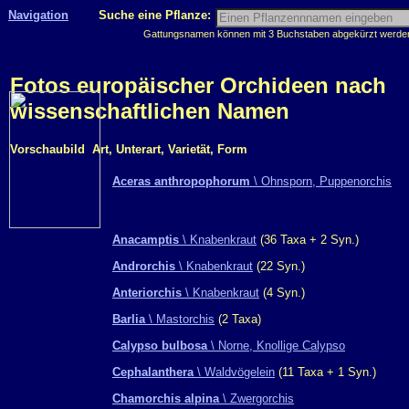
Navigation
Suche eine Pflanze:
Gattungsnamen können mit 3 Buchstaben abgekürzt werden, 
Fotos europäischer Orchideen nach
wissenschaftlichen Namen
Vorschaubild
Art, Unterart, Varietät, Form
Aceras anthropophorum
\ Ohnsporn, Puppenorchis
Anacamptis
\ Knabenkraut
(36 Taxa + 2 Syn.)
Androrchis
\ Knabenkraut
(22 Syn.)
Anteriorchis
\ Knabenkraut
(4 Syn.)
Barlia
\ Mastorchis
(2 Taxa)
Calypso bulbosa
\ Norne, Knollige Calypso
Cephalanthera
\ Waldvögelein
(11 Taxa + 1 Syn.)
Chamorchis alpina
\ Zwergorchis