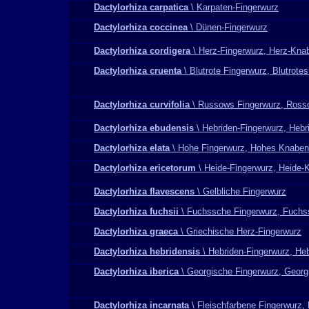
Dactylorhiza carpatica
\ Karpaten-Fingerwurz
Dactylorhiza coccinea
\ Dünen-Fingerwurz
Dactylorhiza cordigera
\ Herz-Fingerwurz, Herz-Kna
Dactylorhiza cruenta
\ Blutrote Fingerwurz, Blutrote
Dactylorhiza curvifolia
\ Russows Fingerwurz, Ross
Dactylorhiza ebudensis
\ Hebriden-Fingerwurz, Heb
Dactylorhiza elata
\ Hohe Fingerwurz, Hohes Knaben
Dactylorhiza ericetorum
\ Heide-Fingerwurz, Heide-
Dactylorhiza flavescens
\ Gelbliche Fingerwurz
Dactylorhiza fuchsii
\ Fuchssche Fingerwurz, Fuchs
Dactylorhiza graeca
\ Griechische Herz-Fingerwurz
Dactylorhiza hebridensis
\ Hebriden-Fingerwurz, He
Dactylorhiza iberica
\ Georgische Fingerwurz, Geor
Dactylorhiza incarnata
\ Fleischfarbene Fingerwurz,