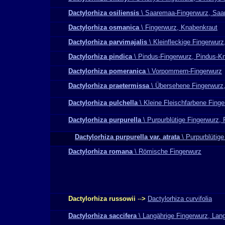
Dactylorhiza osiliensis
\ Saaremaa-Fingerwurz, Saa
Dactylorhiza osmanica
\ Fingerwurz, Knabenkraut
Dactylorhiza parvimajalis
\ Kleinfleckige Fingerwurz
Dactylorhiza pindica
\ Pindus-Fingerwurz, Pindus-K
Dactylorhiza pomeranica
\ Vorpommern-Fingerwurz
Dactylorhiza praetermissa
\ Übersehene Fingerwurz
Dactylorhiza pulchella
\ Kleine Fleischfarbene Finge
Dactylorhiza purpurella
\ Purpurblütige Fingerwurz,
Dactylorhiza purpurella var. atrata
\ Purpurblütige
Dactylorhiza romana
\ Römische Fingerwurz
Dactylorhiza russowii
--
>
Dactylorhiza curvifolia
Dactylorhiza saccifera
\ Langährige Fingerwurz, Lan