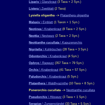
Liparis
\ Glanzkraut
(3 Taxa + 2 Syn.)
Listera
\ Zweiblatt
(2 Taxa)
Lysiella oligantha
--
>
Platanthera oligantha
Malaxis
\ Einblatt
(1 Taxon + 1 Syn.)
Neotinea
\ Knabenkraut
(8 Taxa + 2 Syn.)
Neottia
\ Nestwurz
(2 Taxa + 2 Syn.)
Neottianthe cucullata
\ Kapuzenorchis
Nigritella
\ Kohlröschen
(28 Taxa + 3 Syn.)
Odontorchis
\ Knabenkraut
(4 Syn.)
Ophrys
\ Ragwurz
(357 Taxa + 79 Syn.)
Orchis
\ Knabenkraut
(41 Taxa + 57 Syn.)
Paludorchis
\ Knabenkraut
(5 Syn.)
Platanthera
\ Waldhyazinthe
(10 Taxa + 8 Syn.)
Ponerorchis cucullata
--
>
Neottianthe cucullata
Pseudorchis
\ Höswurz
(3 Taxa + 1 Syn.)
Serapias
\ Zungenständel
(33 Taxa + 5 Syn.)