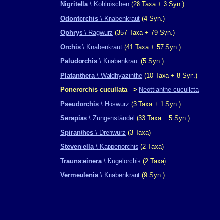
Nigritella
\ Kohlröschen
(28 Taxa + 3 Syn.)
Odontorchis
\ Knabenkraut
(4 Syn.)
Ophrys
\ Ragwurz
(357 Taxa + 79 Syn.)
Orchis
\ Knabenkraut
(41 Taxa + 57 Syn.)
Paludorchis
\ Knabenkraut
(5 Syn.)
Platanthera
\ Waldhyazinthe
(10 Taxa + 8 Syn.)
Ponerorchis cucullata
--
>
Neottianthe cucullata
Pseudorchis
\ Höswurz
(3 Taxa + 1 Syn.)
Serapias
\ Zungenständel
(33 Taxa + 5 Syn.)
Spiranthes
\ Drehwurz
(3 Taxa)
Steveniella
\ Kappenorchis
(2 Taxa)
Traunsteinera
\ Kugelorchis
(2 Taxa)
Vermeulenia
\ Knabenkraut
(9 Syn.)