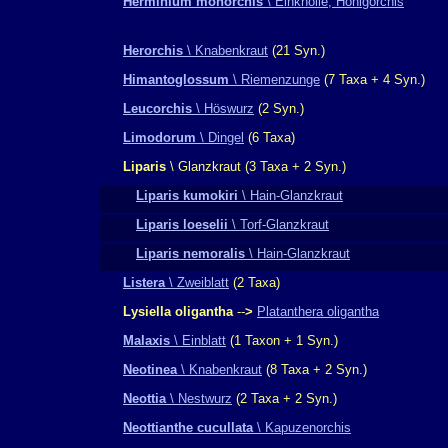
Herminium monorchis
\ Einknolle, Honigorchis
Herorchis
\ Knabenkraut
(21 Syn.)
Himantoglossum
\ Riemenzunge
(7 Taxa + 4 Syn.)
Leucorchis
\ Höswurz
(2 Syn.)
Limodorum
\ Dingel
(6 Taxa)
Liparis
\ Glanzkraut
(3 Taxa + 2 Syn.)
Liparis kumokiri
\ Hain-Glanzkraut
Liparis loeselii
\ Torf-Glanzkraut
Liparis nemoralis
\ Hain-Glanzkraut
Listera
\ Zweiblatt
(2 Taxa)
Lysiella oligantha
--
>
Platanthera oligantha
Malaxis
\ Einblatt
(1 Taxon + 1 Syn.)
Neotinea
\ Knabenkraut
(8 Taxa + 2 Syn.)
Neottia
\ Nestwurz
(2 Taxa + 2 Syn.)
Neottianthe cucullata
\ Kapuzenorchis