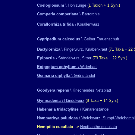
Coeloglossum
\ Hohlzunge
(1 Taxon + 1 Syn.)
Comperia comperiana
\ Bartorchis
Corallorrhiza trifida
\ Korallenwurz
Cypripedium calceolus
\ Gelber Frauenschuh
Dactylorhiza
\ Fingerwurz, Knabenkraut
(71 Taxa + 22 
Epipactis
\ Ständelwurz, Sitter
(73 Taxa + 22 Syn.)
Epipogium aphyllum
\ Widerbart
Gennaria diphylla
\ Grünständel
Goodyera repens
\ Kriechendes Netzblatt
Gymnadenia
\ Händelwurz
(8 Taxa + 14 Syn.)
Habenaria tridactylites
\ Kanarenständel
Hammarbya paludosa
\ Weichwurz, Sumpf-Weichorchi
Hemipilia cucullata
--
>
Neottianthe cucullata