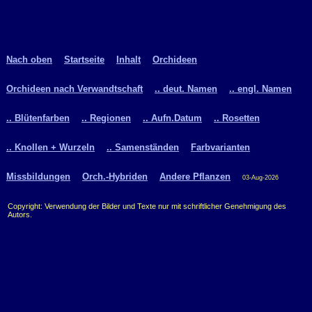
Nach oben
Startseite
Inhalt
Orchideen
Orchideen nach Verwandtschaft
.. deut. Namen
.. engl. Namen
.. Blütenfarben
.. Regionen
.. Aufn.Datum
.. Rosetten
.. Knollen + Wurzeln
.. Samenständen
Farbvarianten
Missbildungen
Orch.-Hybriden
Andere Pflanzen
03-Aug-2026
Copyright: Verwendung der Bilder und Texte nur mit schriftlicher Genehmigung des
Autors.