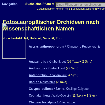
Navigation
Suche eine Pflanze:
Gattungsnamen können mit 3 Buchstaben abgekürzt werden, 
Fotos europäischer Orchideen nach
wissenschaftlichen Namen
Vorschaubild
Art, Unterart, Varietät, Form
Aceras anthropophorum
\ Ohnsporn, Puppenorchis
Anacamptis
\ Knabenkraut
(36 Taxa + 2 Syn.)
Androrchis
\ Knabenkraut
(22 Syn.)
Anteriorchis
\ Knabenkraut
(4 Syn.)
Barlia
\ Mastorchis
(2 Taxa)
Calypso bulbosa
\ Norne, Knollige Calypso
Cephalanthera
\ Waldvögelein
(11 Taxa + 1 Syn.)
Chamorchis alpina
\ Zwergorchis