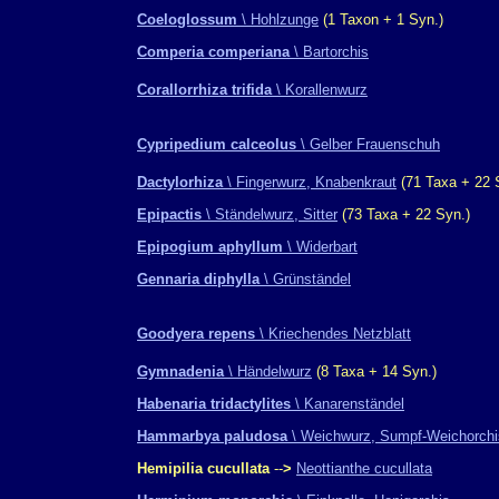
Coeloglossum
\ Hohlzunge
(1 Taxon + 1 Syn.)
Comperia comperiana
\ Bartorchis
Corallorrhiza trifida
\ Korallenwurz
Cypripedium calceolus
\ Gelber Frauenschuh
Dactylorhiza
\ Fingerwurz, Knabenkraut
(71 Taxa + 22 
Epipactis
\ Ständelwurz, Sitter
(73 Taxa + 22 Syn.)
Epipogium aphyllum
\ Widerbart
Gennaria diphylla
\ Grünständel
Goodyera repens
\ Kriechendes Netzblatt
Gymnadenia
\ Händelwurz
(8 Taxa + 14 Syn.)
Habenaria tridactylites
\ Kanarenständel
Hammarbya paludosa
\ Weichwurz, Sumpf-Weichorchi
Hemipilia cucullata
--
>
Neottianthe cucullata