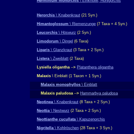
Herminium monorchis
\ Einknolle, Honigorchis
Herorchis
\ Knabenkraut
(21 Syn.)
Himantoglossum
\ Riemenzunge
(7 Taxa + 4 Syn.)
Leucorchis
\ Höswurz
(2 Syn.)
Limodorum
\ Dingel
(6 Taxa)
Liparis
\ Glanzkraut
(3 Taxa + 2 Syn.)
Listera
\ Zweiblatt
(2 Taxa)
Lysiella oligantha
--
>
Platanthera oligantha
Malaxis
\ Einblatt
(1 Taxon + 1 Syn.)
Malaxis monophyllos
\ Einblatt
Malaxis paludosa
--
>
Hammarbya paludosa
Neotinea
\ Knabenkraut
(8 Taxa + 2 Syn.)
Neottia
\ Nestwurz
(2 Taxa + 2 Syn.)
Neottianthe cucullata
\ Kapuzenorchis
Nigritella
\ Kohlröschen
(28 Taxa + 3 Syn.)