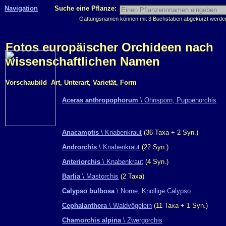
Navigation
Suche eine Pflanze:
Gattungsnamen können mit 3 Buchstaben abgekürzt werden, 
Fotos europäischer Orchideen nach
wissenschaftlichen Namen
Vorschaubild
Art, Unterart, Varietät, Form
Aceras anthropophorum
\ Ohnsporn, Puppenorchis
Anacamptis
\ Knabenkraut
(36 Taxa + 2 Syn.)
Androrchis
\ Knabenkraut
(22 Syn.)
Anteriorchis
\ Knabenkraut
(4 Syn.)
Barlia
\ Mastorchis
(2 Taxa)
Calypso bulbosa
\ Norne, Knollige Calypso
Cephalanthera
\ Waldvögelein
(11 Taxa + 1 Syn.)
Chamorchis alpina
\ Zwergorchis