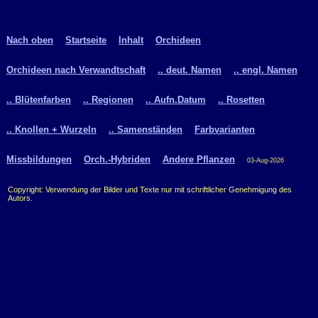
Nach oben
Startseite
Inhalt
Orchideen
Orchideen nach Verwandtschaft
.. deut. Namen
.. engl. Namen
.. Blütenfarben
.. Regionen
.. Aufn.Datum
.. Rosetten
.. Knollen + Wurzeln
.. Samenständen
Farbvarianten
Missbildungen
Orch.-Hybriden
Andere Pflanzen
03-Aug-2026
Copyright: Verwendung der Bilder und Texte nur mit schriftlicher Genehmigung des
Autors.