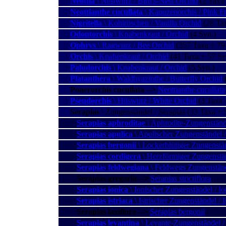
Neottia
\ Nestwurz / Bird's-Nest Orchid
(2 Taxa 
Neottianthe cucullata
\ Kapuzenorchis / Pink F
Nigritella
\ Kohlröschen / Vanilla Orchid
(28 Tax
Odontorchis
\ Knabenkraut / Orchid
(4 Syn.)
Ophrys
\ Ragwurz / Bee Orchid
(357 Taxa + 79
Orchis
\ Knabenkraut / Orchid
(41 Taxa + 57 Sy
Paludorchis
\ Knabenkraut / Orchid
(5 Syn.)
Platanthera
\ Waldhyazinthe / Butterfly Orchid
(
Ponerorchis cucullata
--
>
Neottianthe cucullata
Pseudorchis
\ Höswurz / White Orchid
(3 Taxa 
Serapias
\ Zungenständel / Serapias
(33 Taxa + 
Serapias aphroditae
\ Aphrodite-Zungenstände
Serapias apulica
\ Apulischer Zungenständel /
Serapias bergonii
\ Lockerblütiger Zungenstän
Serapias cordigera
\ Herzförmiger Zungenstän
Serapias feldwegiana
\ Feldwegs Zungenständ
Serapias gregaria
--
>
Serapias strictiflora
Serapias ionica
\ Ionischer Zungenständel / Io
Serapias istriaca
\ Istrischer Zungenständel / I
Serapias laxiflora
--
>
Serapias bergonii
Serapias levantina
\ Levante-Zungenständel /