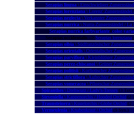
Serapias lingua
\ Einschwieliger Zungenständ
Serapias lorenziana
\ Lorenz' Zungenständel 
Serapias neglecta
\ Verkannter Zungenständel 
Serapias nurrica
\ Nurra-Zungenständel / La 
Serapias nurrica farbvariante_color-vari
Serapias occidentalis
--
>
Serapias lorenziana
Serapias olbia
\ Südfranzösischer Zungenständ
Serapias orientalis
\ Orientalischer Zungenstän
Serapias parviflora
\ Kleinblütiger Zungenst
Serapias perez-chiscanoi
\ Grüner Zungenstän
Serapias politisii
\ Korfiotischer Zungenstände
Serapias strictiflora
\ Aufrechter Zungenstände
Serapias vomeracea
\ Pflugschar-Zungenständ
Spiranthes
\ Drehwurz / Lady's-Tresses
(3 Taxa
Steveniella
\ Kappenorchis / Hooded Orchid
(2 
Traunsteinera
\ Kugelorchis / Globe Orchid
(2 
Vermeulenia
\ Knabenkraut / Orchid
(9 Syn.)