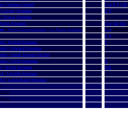
el / Tongue Orchid
-
Cor
E
F
GR
/ Lorenz' Serapias
-
E
P
/ Scarce Serapias
-
Nurra Serapias
-
Cor
Sar
Siz
ant
\ Nurra-Zungenständel / La Nurra Serapias
-
Cor
-
E
P
el / Hybrid Serapias
-
F
del / Oriental Serapias
-
ändel / Small Tongue Orchid
-
del / Green Serapias
-
E
l / Korfu Serapias
-
GR
l / Upright Serapias
-
el / Long-lipped Serapias
-
)
-
Taxa)
-
Taxa)
-
-