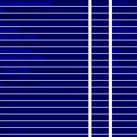
Lady's Slipper, Ladyslipper
-
A
D
F
I
id
(71 Taxa + 22 Syn.)
-
Taxa + 22 Syn.)
-
d
-
A
D
 Gennaria
-
P
Pal
Sar
Te
eping Lady's-Tresses
-
A
D
F
PL
S
 Taxa + 14 Syn.)
-
-lobed Habenaria
-
Ten
chorchis / Bog Orchid
-
D
-
PL
s / Musk Orchid
-
A
D
Est
GB
-
d
(7 Taxa + 4 Syn.)
-
-
-
yn.)
-
-
-
S
n.)
-
n.)
-