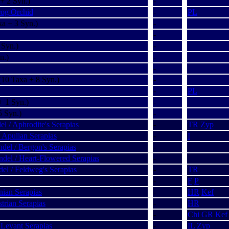
+ 2 Syn.)
-
rog Orchid
-
PL
a + 3 Syn.)
-
-
 Syn.)
-
n.)
-
-
10 Taxa + 8 Syn.)
-
-
PL
+ 1 Syn.)
-
5 Syn.)
-
l / Aphrodite's Serapias
-
TR
Zyp
 Apulian Serapias
-
I
del / Bergon's Serapias
-
del / Heart-Flowered Serapias
-
el / Feldweg's Serapias
-
TR
-
F
P
nian Serapias
-
HR
Kef
strian Serapias
-
HR
-
Chi
GR
Kef
 Levant Serapias
-
IL
Zyp