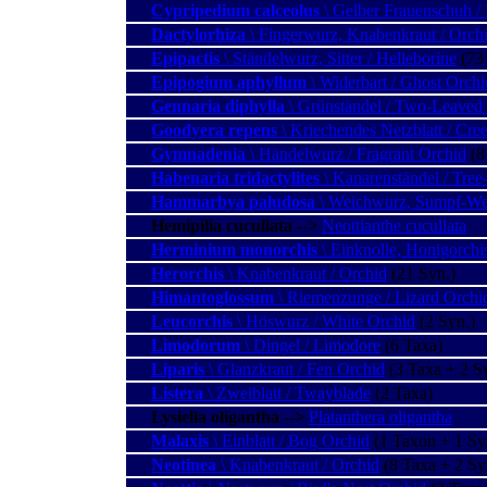
Cypripedium calceolus
\ Gelber Frauenschuh / 
Dactylorhiza
\ Fingerwurz, Knabenkraut / Orch
Epipactis
\ Ständelwurz, Sitter / Helleborine
(73 
Epipogium aphyllum
\ Widerbart / Ghost Orchi
Gennaria diphylla
\ Grünständel / Two-Leaved
Goodyera repens
\ Kriechendes Netzblatt / Cre
Gymnadenia
\ Händelwurz / Fragrant Orchid
(8
Habenaria tridactylites
\ Kanarenständel / Tree
Hammarbya paludosa
\ Weichwurz, Sumpf-Wei
Hemipilia cucullata
--
>
Neottianthe cucullata
Herminium monorchis
\ Einknolle, Honigorchi
Herorchis
\ Knabenkraut / Orchid
(21 Syn.)
Himantoglossum
\ Riemenzunge / Lizard Orchi
Leucorchis
\ Höswurz / White Orchid
(2 Syn.)
Limodorum
\ Dingel / Limodore
(6 Taxa)
Liparis
\ Glanzkraut / Fen Orchid
(3 Taxa + 2 S
Listera
\ Zweiblatt / Twayblade
(2 Taxa)
Lysiella oligantha
--
>
Platanthera oligantha
Malaxis
\ Einblatt / Bog Orchid
(1 Taxon + 1 Sy
Neotinea
\ Knabenkraut / Orchid
(8 Taxa + 2 Sy