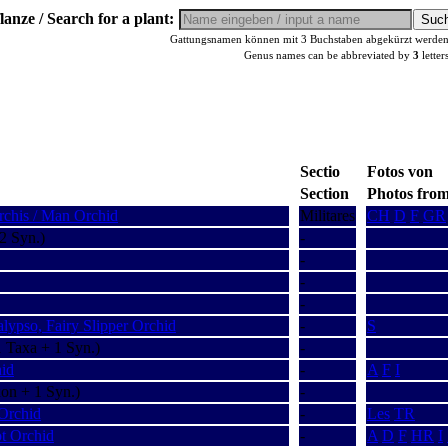
lanze / Search for a plant:
Gattungsnamen können mit 3 Buchstaben abgekürzt werden, 
Genus names can be abbreviated by
3
letter
Sectio
Fotos von
Section
Photos fro
chis / Man Orchid
Militares
CH
D
F
GR
2 Syn.)
-
-
-
-
lypso, Fairy Slipper Orchid
-
S
 Taxa + 1 Syn.)
-
hid
-
A
F
I
on + 1 Syn.)
-
 Orchid
-
Les
TR
ot Orchid
-
A
D
F
HR
I