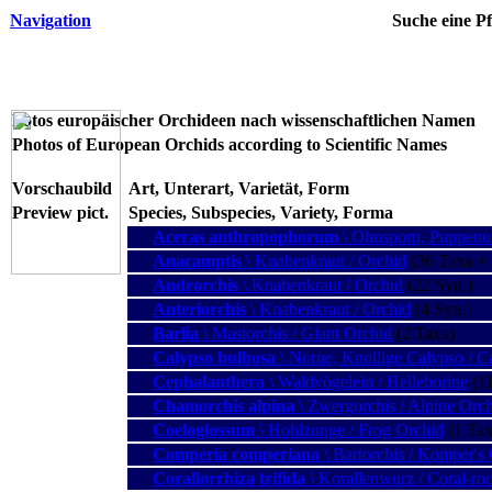
Navigation
Suche eine Pf
Fotos europäischer Orchideen nach wissenschaftlichen Namen
Photos of European Orchids according to Scientific Names
Vorschaubild
Art, Unterart, Varietät, Form
Preview pict.
Species, Subspecies, Variety, Forma
Aceras anthropophorum
\ Ohnsporn, Puppenor
Anacamptis
\ Knabenkraut / Orchid
(36 Taxa + 
Androrchis
\ Knabenkraut / Orchid
(22 Syn.)
Anteriorchis
\ Knabenkraut / Orchid
(4 Syn.)
Barlia
\ Mastorchis / Giant Orchid
(2 Taxa)
Calypso bulbosa
\ Norne, Knollige Calypso / Ca
Cephalanthera
\ Waldvögelein / Helleborine
(11
Chamorchis alpina
\ Zwergorchis / Alpine Orc
Coeloglossum
\ Hohlzunge / Frog Orchid
(1 Tax
Comperia comperiana
\ Bartorchis / Komper's
Corallorrhiza trifida
\ Korallenwurz / Coral-ro