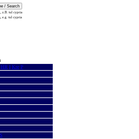
z.B. tul cypria
s, e.g. tul cypria
m
HR
I
Kre
P
S