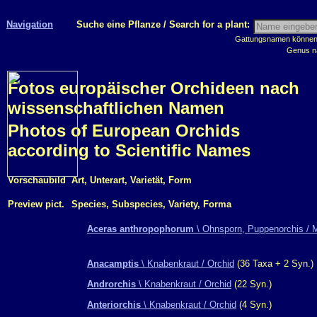
Navigation
Suche eine Pflanze / Search for a plant:
Gattungsnamen können m
Genus n
Fotos europäischer Orchideen nach
wissenschaftlichen Namen
Photos of European Orchids
according to Scientific Names
Vorschaubild
Art, Unterart, Varietät, Form
Preview pict.
Species, Subspecies, Variety, Forma
Aceras anthropophorum
\ Ohnsporn, Puppenorchis / 
Anacamptis
\ Knabenkraut / Orchid
(36 Taxa + 2 Syn.)
Androrchis
\ Knabenkraut / Orchid
(22 Syn.)
Anteriorchis
\ Knabenkraut / Orchid
(4 Syn.)