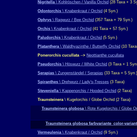
Nigritella
\ Kohlröschen / Vanilla Orchid
(28 Taxa + 3 S
Odontorchis
\ Knabenkraut / Orchid
(4 Syn.)
Ophrys
\ Ragwurz / Bee Orchid
(357 Taxa + 79 Syn.)
Orchis
\ Knabenkraut / Orchid
(41 Taxa + 57 Syn.)
Paludorchis
\ Knabenkraut / Orchid
(5 Syn.)
Platanthera
\ Waldhyazinthe / Butterfly Orchid
(10 Taxa
Ponerorchis cucullata
--
>
Neottianthe cucullata
Pseudorchis
\ Höswurz / White Orchid
(3 Taxa + 1 Syn
Serapias
\ Zungenständel / Serapias
(33 Taxa + 5 Syn.
Spiranthes
\ Drehwurz / Lady's-Tresses
(3 Taxa)
Steveniella
\ Kappenorchis / Hooded Orchid
(2 Taxa)
Traunsteinera
\ Kugelorchis / Globe Orchid
(2 Taxa)
Traunsteinera globosa
\ Rote Kugelorchis / Globe O
Traunsteinera globosa farbvariante_color-varian
Vermeulenia
\ Knabenkraut / Orchid
(9 Syn.)