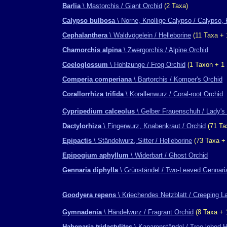
Barlia
\ Mastorchis / Giant Orchid
(2 Taxa)
Calypso bulbosa
\ Norne, Knollige Calypso / Calypso, 
Cephalanthera
\ Waldvögelein / Helleborine
(11 Taxa + 
Chamorchis alpina
\ Zwergorchis / Alpine Orchid
Coeloglossum
\ Hohlzunge / Frog Orchid
(1 Taxon + 1 
Comperia comperiana
\ Bartorchis / Komper's Orchid
Corallorrhiza trifida
\ Korallenwurz / Coral-root Orchid
Cypripedium calceolus
\ Gelber Frauenschuh / Lady's 
Dactylorhiza
\ Fingerwurz, Knabenkraut / Orchid
(71 Ta
Epipactis
\ Ständelwurz, Sitter / Helleborine
(73 Taxa + 
Epipogium aphyllum
\ Widerbart / Ghost Orchid
Gennaria diphylla
\ Grünständel / Two-Leaved Gennari
Goodyera repens
\ Kriechendes Netzblatt / Creeping L
Gymnadenia
\ Händelwurz / Fragrant Orchid
(8 Taxa + 
Habenaria tridactylites
\ Kanarenständel / Tree-lobed 