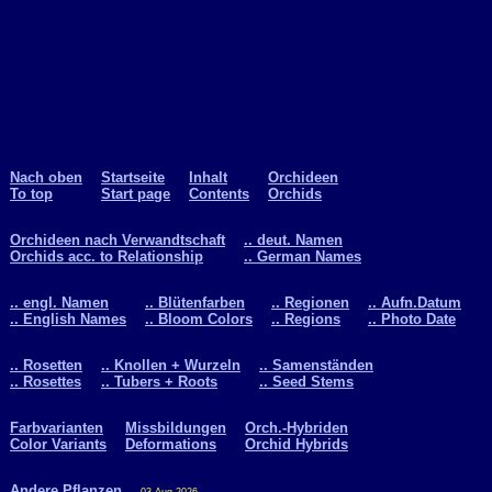
Nach oben
Startseite
Inhalt
Orchideen
To top
Start page
Contents
Orchids
Orchideen nach Verwandtschaft
.. deut. Namen
Orchids acc. to Relationship
.. German Names
.. engl. Namen
.. Blütenfarben
.. Regionen
.. Aufn.Datum
.. English Names
.. Bloom Colors
.. Regions
.. Photo Date
.. Rosetten
.. Knollen + Wurzeln
.. Samenständen
.. Rosettes
.. Tubers + Roots
.. Seed Stems
Farbvarianten
Missbildungen
Orch.-Hybriden
Color Variants
Deformations
Orchid Hybrids
Andere Pflanzen