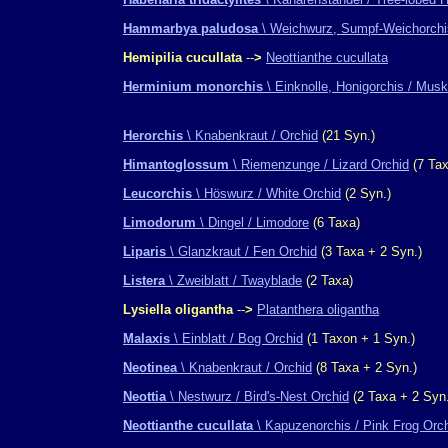
Hammarbya paludosa
\ Weichwurz, Sumpf-Weichorchi
Hemipilia cucullata
--
>
Neottianthe cucullata
Herminium monorchis
\ Einknolle, Honigorchis / Mus
Herorchis
\ Knabenkraut / Orchid
(21 Syn.)
Himantoglossum
\ Riemenzunge / Lizard Orchid
(7 Tax
Leucorchis
\ Höswurz / White Orchid
(2 Syn.)
Limodorum
\ Dingel / Limodore
(6 Taxa)
Liparis
\ Glanzkraut / Fen Orchid
(3 Taxa + 2 Syn.)
Listera
\ Zweiblatt / Twayblade
(2 Taxa)
Lysiella oligantha
--
>
Platanthera oligantha
Malaxis
\ Einblatt / Bog Orchid
(1 Taxon + 1 Syn.)
Neotinea
\ Knabenkraut / Orchid
(8 Taxa + 2 Syn.)
Neottia
\ Nestwurz / Bird's-Nest Orchid
(2 Taxa + 2 Syn.
Neottianthe cucullata
\ Kapuzenorchis / Pink Frog Orc