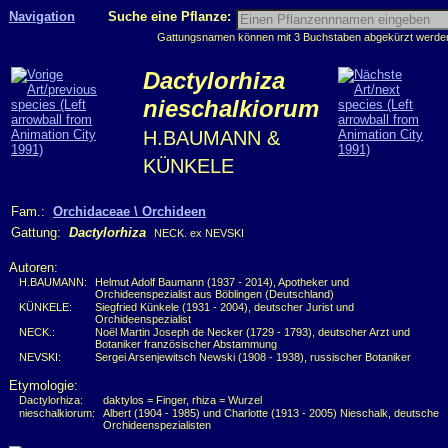
Navigation
Suche eine Pflanze:
Gattungsnamen können mit 3 Buchstaben abgekürzt werden, 
Dactylorhiza
nieschalkiorum
H.BAUMANN &
KÜNKELE
Fam.:
Orchidaceae \ Orchideen
Gattung:
Dactylorhiza
NECK. ex NEVSKI
Autoren:
H.BAUMANN:
Helmut Adolf Baumann (1937 - 2014), Apotheker und
Orchideenspezialist aus Böblingen (Deutschland)
KÜNKELE:
Siegfried Künkele (1931 - 2004), deutscher Jurist und
Orchideenspezialist
NECK.:
Noël Martin Joseph de Necker (1729 - 1793), deutscher Arzt und
Botaniker französischer Abstammung
NEVSKI:
Sergei Arsenjewitsch Newski (1908 - 1938), russischer Botaniker
Etymologie:
Dactylorhiza:
daktylos = Finger, rhiza = Wurzel
nieschalkiorum:
Albert (1904 - 1985) und Charlotte (1913 - 2005) Nieschalk, deutsche
Orchideenspezialisten