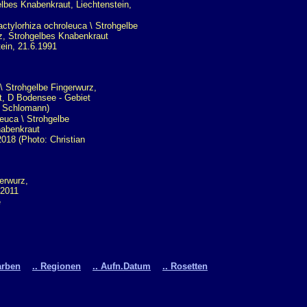
tylorhiza ochroleuca \ Strohgelbe
z, Strohgelbes Knabenkraut
tein, 21.6.1991
euca \ Strohgelbe
nabenkraut
018 (Photo: Christian
e
arben
.. Regionen
.. Aufn.Datum
.. Rosetten