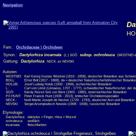
Navigation
Da
HO
Fam.:
Orchidaceae \ Orchideen
Synon.:
Dactylorhiza incarnata
subsp. ochroleuca
(L.) SOÓ
(WÜSTNEI e
Gattung:
Dactylorhiza
NECK. ex NEVSKI
Autoren:
WÜSTNEI:
Karl Georg Gustav Wüstnei (1810 - 1858), deutscher Botaniker aus Schwer
BOLL:
Ernst Boll (1817 - 1868), da = deutscher Naturforscherböhmischer Botanike
HOLUB:
Josef Ludwig Holub (1930 - 1999), tschechischer Botaniker
L.:
Carl von Linné (Linnaeus, 1707 - 1777), schwedischer Naturforscher, der d
SOÓ:
Károly Rezsö Soó von Bere (1903 - 1980), österreichischer Botaniker
P.F.HUNT:
Peter Francis Hunt (1936 - 2013), britischer Orchideenspezialist
NECK.:
Noël Martin Joseph de Necker (1729 - 1793), deutscher Arzt und Botanike
NEVSKI:
Sergei Arsenjewitsch Newski (1908 - 1938), russischer Botaniker
Etymologie:
Dactylorhiza:
daktylos = Finger, rhiza = Wurzel
ochroleuca:
weißlich
incarnata:
fleischfarben