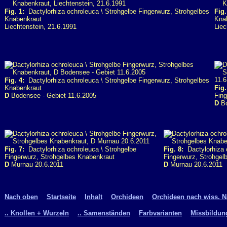
Fig. 1:
Dactylorhiza ochroleuca \ Strohgelbe Fingerwurz, Strohgelbes
Fig.
Knabenkraut
Kna
Liechtenstein, 21.6.1991
Liec
Fig. 4:
Dactylorhiza ochroleuca \ Strohgelbe Fingerwurz, Strohgelbes
Knabenkraut
Fig.
D
Bodensee - Gebiet 11.6.2005
Fing
D
Bo
Fig. 7:
Dactylorhiza ochroleuca \ Strohgelbe
Fig. 8:
Dactylorhiza o
Fingerwurz, Strohgelbes Knabenkraut
Fingerwurz, Strohgel
D
Murnau 20.6.2011
D
Murnau 20.6.2011
Nach oben
Startseite
Inhalt
Orchideen
Orchideen nach wiss. 
.. Knollen + Wurzeln
.. Samenständen
Farbvarianten
Missbildun