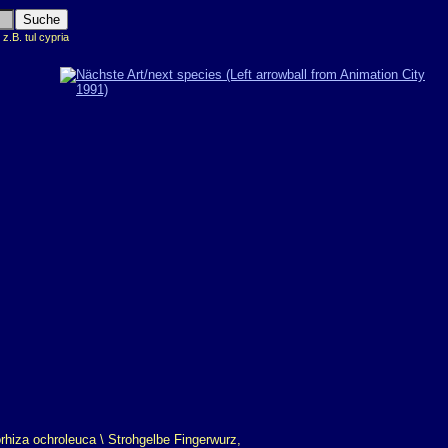
.B. tul cypria
)