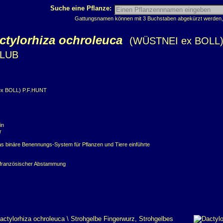
Suche eine Pflanze:
Gattungsnamen können mit 3 Buchstaben abgekürzt werden, z
ctylorhiza ochroleuca
(WÜSTNEI ex BOLL
LUB
x BOLL) P.F.HUNT
in
r
as binäre Benennungs-System für Pflanzen und Tiere einführte
r französischer Abstammung