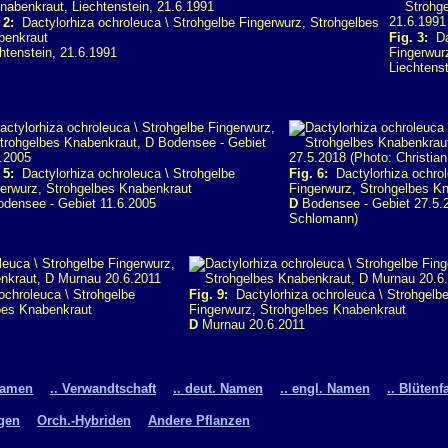
 2:
Dactylorhiza ochroleuca \ Strohgelbe Fingerwurz, Strohgelbes
benkraut
Fig. 3:
Dac
htenstein, 21.6.1991
Fingerwur
Liechtens
 5:
Dactylorhiza ochroleuca \ Strohgelbe
Fig. 6:
Dactylorhiza ochrol
erwurz, Strohgelbes Knabenkraut
Fingerwurz, Strohgelbes K
densee - Gebiet 11.6.2005
D
Bodensee - Gebiet 27.5.2
Schlomann)
chroleuca \ Strohgelbe
Fig. 9:
Dactylorhiza ochroleuca \ Strohgelb
bes Knabenkraut
Fingerwurz, Strohgelbes Knabenkraut
D
Murnau 20.6.2011
Namen
.. Verwandtschaft
.. deut. Namen
.. engl. Namen
.. Blütenf
gen
Orch.-Hybriden
Andere Pflanzen