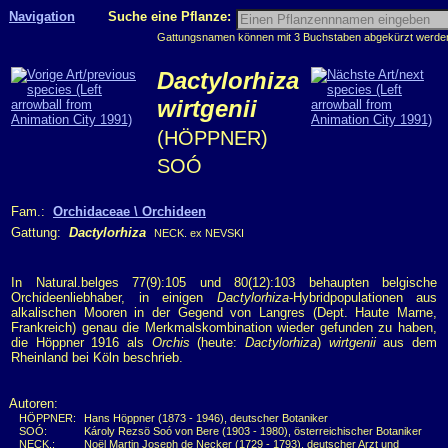
Navigation
Suche eine Pflanze:
Gattungsnamen können mit 3 Buchstaben abgekürzt werden, 
Dactylorhiza
wirtgenii
(HÖPPNER)
SOÓ
Fam.:
Orchidaceae \ Orchideen
Gattung:
Dactylorhiza
NECK. ex NEVSKI
In Natural.belges 77(9):105 und 80(12):103 behaupten belgische
Orchideenliebhaber, in einigen
Dactylorhiza
-Hybridpopulationen aus
alkalischen Mooren in der Gegend von Langres (Dept. Haute Marne,
Frankreich) genau die Merkmalskombination wieder gefunden zu haben,
die Höppner 1916 als
Orchis
(heute:
Dactylorhiza
)
wirtgenii
aus dem
Rheinland bei Köln beschrieb.
Autoren:
HÖPPNER:
Hans Höppner (1873 - 1946), deutscher Botaniker
SOÓ:
Károly Rezsö Soó von Bere (1903 - 1980), österreichischer Botaniker
NECK.:
Noël Martin Joseph de Necker (1729 - 1793), deutscher Arzt und