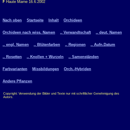
F
Haute Marne 16.6.2002
Nach oben
Startseite
Inhalt
Orchideen
Orchideen nach wiss. Namen
.. Verwandtschaft
.. deut. Namen
.. engl. Namen
.. Blütenfarben
.. Regionen
.. Aufn.Datum
.. Rosetten
.. Knollen + Wurzeln
.. Samenständen
Farbvarianten
Missbildungen
Orch.-Hybriden
Andere Pflanzen
Copyright: Verwendung der Bilder und Texte nur mit schriftlicher Genehmigung des
Autors.