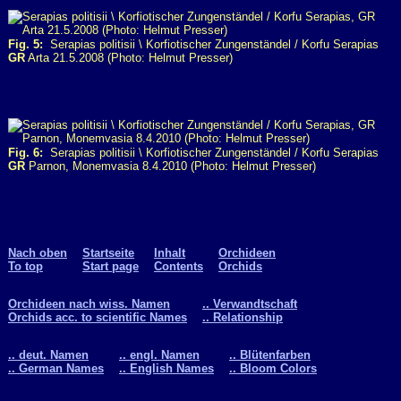
Fig. 5:
Serapias politisii \ Korfiotischer Zungenständel / Korfu Serapias
GR
Arta 21.5.2008 (Photo: Helmut Presser)
Fig. 6:
Serapias politisii \ Korfiotischer Zungenständel / Korfu Serapias
GR
Parnon, Monemvasia 8.4.2010 (Photo: Helmut Presser)
Nach oben
Startseite
Inhalt
Orchideen
To top
Start page
Contents
Orchids
Orchideen nach wiss. Namen
.. Verwandtschaft
Orchids acc. to scientific Names
.. Relationship
.. deut. Namen
.. engl. Namen
.. Blütenfarben
.. German Names
.. English Names
.. Bloom Colors