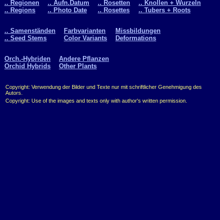
.. Regionen
.. Aufn.Datum
.. Rosetten
.. Knollen + Wurzeln
.. Regions
.. Photo Date
.. Rosettes
.. Tubers + Roots
.. Samenständen
Farbvarianten
Missbildungen
.. Seed Stems
Color Variants
Deformations
Orch.-Hybriden
Andere Pflanzen
Orchid Hybrids
Other Plants
Copyright: Verwendung der Bilder und Texte nur mit schriftlicher Genehmigung des
Autors.
Copyright: Use of the images and texts only with author's written permission.