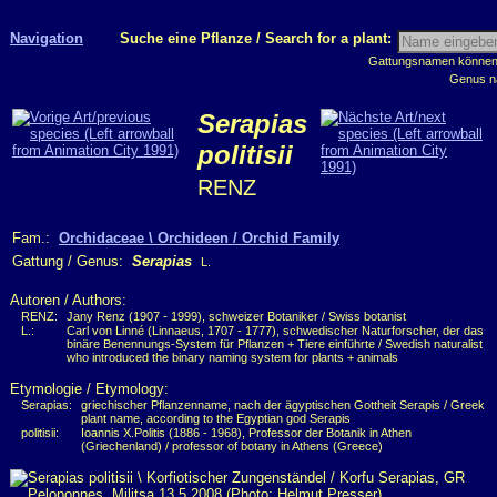
Navigation
Suche eine Pflanze / Search for a plant:
Gattungsnamen können m
Genus n
Serapias
politisii
RENZ
Fam.:
Orchidaceae \ Orchideen / Orchid Family
Gattung / Genus:
Serapias
L.
Autoren / Authors:
RENZ:
Jany Renz (1907 - 1999), schweizer Botaniker / Swiss botanist
L.:
Carl von Linné (Linnaeus, 1707 - 1777), schwedischer Naturforscher, der das
binäre Benennungs-System für Pflanzen + Tiere einführte / Swedish naturalist
who introduced the binary naming system for plants + animals
Etymologie / Etymology:
Serapias:
griechischer Pflanzenname, nach der ägyptischen Gottheit Serapis / Greek
plant name, according to the Egyptian god Serapis
politisii:
Ioannis X.Politis (1886 - 1968), Professor der Botanik in Athen
(Griechenland) / professor of botany in Athens (Greece)