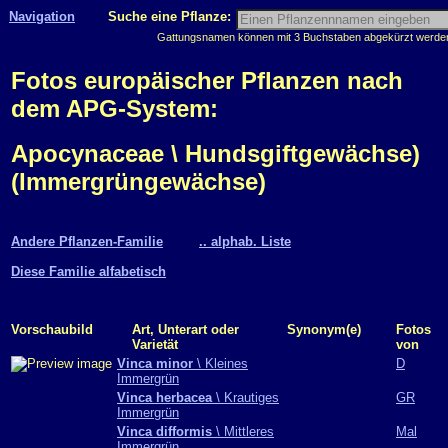
Navigation
Suche eine Pflanze:
Gattungsnamen können mit 3 Buchstaben abgekürzt werden, 
Fotos europäischer Pflanzen nach
dem APG-System:
Apocynaceae \ Hundsgiftgewächse)
(Immergrüngewächse)
Andere Pflanzen-Familie
.. alphab. Liste
Diese Familie alfabetisch
Vorschaubild
Art, Unterart oder
Synonym(e)
Fotos
Varietät
von
Vinca minor
\ Kleines
D
Immergrün
Vinca herbacea
\ Krautiges
GR
Immergrün
Vinca difformis
\ Mittleres
Mal
Immergrün