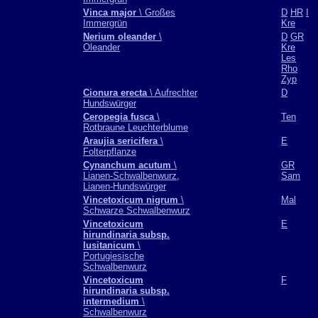
Vinca major
\ Großes
D
HR
I
Immergrün
Kre
Nerium oleander
\
D
GR
Oleander
Kre
Les
Rho
Zyp
Cionura erecta
\ Aufrechter
D
Hundswürger
Ceropegia fusca
\
Ten
Rotbraune Leuchterblume
Araujia sericifera
\
E
Folterpflanze
Cynanchum acutum
\
GR
Lianen-Schwalbenwurz,
Sam
Lianen-Hundswürger
Vincetoxicum nigrum
\
Mal
Schwarze Schwalbenwurz
Vincetoxicum
E
hirundinaria subsp.
lusitanicum
\
Portugiesische
Schwalbenwurz
Vincetoxicum
F
hirundinaria subsp.
intermedium
\
Schwalbenwurz