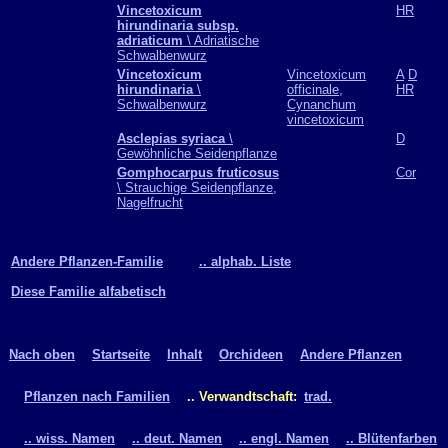
Vincetoxicum
HR
hirundinaria subsp.
adriaticum
\ Adriatische
Schwalbenwurz
Vincetoxicum
Vincetoxicum
A
D
hirundinaria
\
officinale,
HR
Schwalbenwurz
Cynanchum
vincetoxicum
Asclepias syriaca
\
D
Gewöhnliche Seidenpflanze
Gomphocarpus fruticosus
Cor
\ Strauchige Seidenpflanze,
Nagelfrucht
Andere Pflanzen-Familie
.. alphab. Liste
Diese Familie alfabetisch
Nach oben
Startseite
Inhalt
Orchideen
Andere Pflanzen
Pflanzen nach Familien
.. Verwandtschaft:
trad.
.. wiss. Namen
.. deut. Namen
.. engl. Namen
.. Blütenfarben