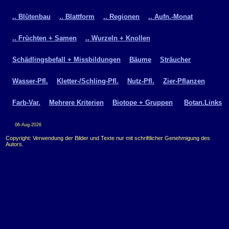
.. Blütenbau
.. Blattform
.. Regionen
.. Aufn.-Monat
.. Früchten + Samen
.. Wurzeln + Knollen
Schädlingsbefall + Missbildungen
Bäume
Sträucher
Wasser-Pfl.
Kletter-/Schling-Pfl.
Nutz-Pfl.
Zier-Pflanzen
Farb-Var.
Mehrere Kriterien
Biotope + Gruppen
Botan.Links
06-Aug-2026
Copyright: Verwendung der Bilder und Texte nur mit schriftlicher Genehmigung des
Autors.