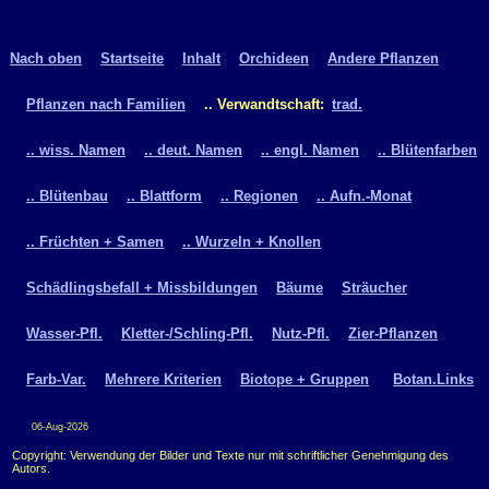
Nach oben
Startseite
Inhalt
Orchideen
Andere Pflanzen
Pflanzen nach Familien
.. Verwandtschaft:
trad.
.. wiss. Namen
.. deut. Namen
.. engl. Namen
.. Blütenfarben
.. Blütenbau
.. Blattform
.. Regionen
.. Aufn.-Monat
.. Früchten + Samen
.. Wurzeln + Knollen
Schädlingsbefall + Missbildungen
Bäume
Sträucher
Wasser-Pfl.
Kletter-/Schling-Pfl.
Nutz-Pfl.
Zier-Pflanzen
Farb-Var.
Mehrere Kriterien
Biotope + Gruppen
Botan.Links
06-Aug-2026
Copyright: Verwendung der Bilder und Texte nur mit schriftlicher Genehmigung des
Autors.