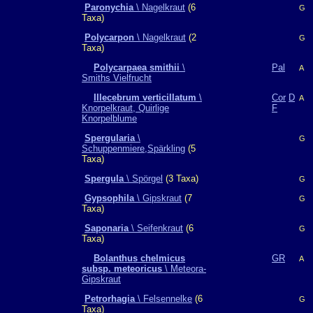
Paronychia
\ Nagelkraut
(6
G
Taxa)
Polycarpon
\ Nagelkraut
(2
G
Taxa)
Polycarpaea smithii
\
Pal
A
Smiths Vielfrucht
Illecebrum verticillatum
\
Cor
D
A
Knorpelkraut, Quirlige
F
Knorpelblume
Spergularia
\
G
Schuppenmiere,Spärkling
(5
Taxa)
Spergula
\ Spörgel
(3 Taxa)
G
Gypsophila
\ Gipskraut
(7
G
Taxa)
Saponaria
\ Seifenkraut
(6
G
Taxa)
Bolanthus chelmicus
GR
A
subsp. meteoricus
\ Meteora-
Gipskraut
Petrorhagia
\ Felsennelke
(6
G
Taxa)