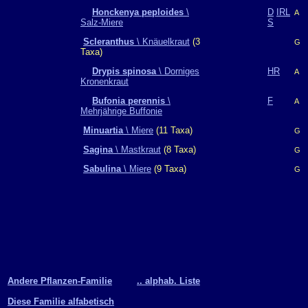
Honckenya peploides
\
D
IRL
A
Salz-Miere
S
Scleranthus
\ Knäuelkraut
(3
G
Taxa)
Drypis spinosa
\ Dorniges
HR
A
Kronenkraut
Bufonia perennis
\
F
A
Mehrjährige Buffonie
Minuartia
\ Miere
(11 Taxa)
G
Sagina
\ Mastkraut
(8 Taxa)
G
Sabulina
\ Miere
(9 Taxa)
G
Andere Pflanzen-Familie
.. alphab. Liste
Diese Familie alfabetisch