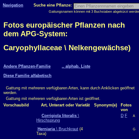
Navigation
Suche eine Pflanze:
Gattungsnamen können mit 3 Buchstaben abgekürzt werden, 
Fotos europäischer Pflanzen nach
dem APG-System:
Caryophyllaceae \ Nelkengewächse)
Andere Pflanzen-Familie
.. alphab. Liste
Diese Familie alfabetisch
Gattung mit mehreren verfügbaren Arten, kann durch Anklicken geöffnet
werden.
Gattung mit mehreren verfügbaren Arten ist geöffnet.
Vorschaubild
Art, Unterart oder Varietät
Synonym(e)
Fotos
von
Corrigiola litoralis
\
D
F
A
Hirschsprung
Herniaria
\ Bruchkraut
(4
G
Taxa)