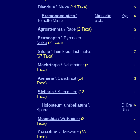
Dianthus
\ Nelke
(44 Taxa)
G
Eremogone picta
\
Minuartia
Zyp
A
Bemalte Miere
picta
Agrostemma
\ Rade
(2 Taxa)
G
Petrocoptis
\ Pyrenäen-
G
Nelke
(2 Taxa)
Silene
\ Leimkraut,Lichtnelke
G
(67 Taxa)
Moehringia
\ Nabelmiere
(5
G
Taxa)
Arenaria
\ Sandkraut
(14
G
Taxa)
Stellaria
\ Sternmiere
(12
G
Taxa)
Holosteum umbellatum
\
D
Kre
A
Spurre
Rho
Moenchia
\ Weißmiere
(2
G
Taxa)
Cerastium
\ Hornkraut
(38
G
Taxa)