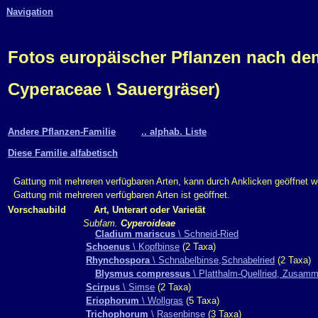
Navigation
Fotos europäischer Pflanzen nach d
Cyperaceae \ Sauergräser)
Andere Pflanzen-Familie
.. alphab. Liste
Diese Familie alfabetisch
Gattung mit mehreren verfügbaren Arten, kann durch Anklicken geöffnet w
Gattung mit mehreren verfügbaren Arten ist geöffnet.
Vorschaubild
Art, Unterart oder Varietät
Subfam.
Cyperoideae
Cladium mariscus
\ Schneid-Ried
Schoenus
\ Kopfbinse
(2 Taxa)
Rhynchospora
\ Schnabelbinse,Schnabelried
(2 Taxa)
Blysmus compressus
\ Platthalm-Quellried, Zusam
Scirpus
\ Simse
(2 Taxa)
Eriophorum
\ Wollgras
(5 Taxa)
Trichophorum
\ Rasenbinse
(3 Taxa)