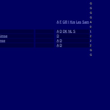
G
G
G
G
A
F
GR
I
Kre
Les
Sam
A
0
A
D
DK
NL
S
1
dsimse
D
2
inse
A
D
2
A
D
2
G
G