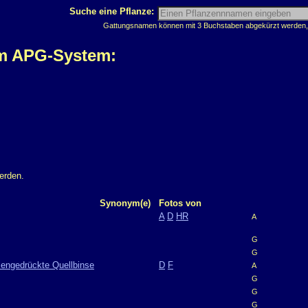
Suche eine Pflanze:
Gattungsnamen können mit 3 Buchstaben abgekürzt werden, z
em APG-System:
erden.
Synonym(e)
Fotos von
A
D
HR
A
G
G
mengedrückte Quellbinse
D
F
A
G
G
G