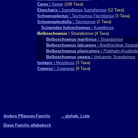
Carex
\ Segge
(109 Taxa)
Eleocharis
\ Sumpfbinse,Sumpfsimse
(12 Taxa)
Schoenoplectus
\ Teichsimse,Flechtbinse
(3 Taxa)
Schoenoplectiella
\ Teichsimse
(2 Taxa)
Scirpoides holoschoenus
\ Kugelbinse
Bolboschoenus
\ Strandsimse (4 Taxa)
Bolboschoenus maritimus
\ Strandsimse
Bolboschoenus laticarpus
\ Breitfrüchtige Stran
Bolboschoenus planiculmis
\ Platthalm-Knollenb
Bolboschoenus yagara
\ Verkannte Strandsimse
Isolepis
\ Moorbinse
(3 Taxa)
Cyperus
\ Zypergras
(9 Taxa)
Andere Pflanzen-Familie
.. alphab. Liste
Diese Familie alfabetisch