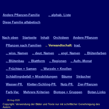
Andere Pflanzen-Familie
.. alphab. Liste
Diese Familie alfabetisch
Nach oben
Startseite
Inhalt
Orchideen
Andere Pflanzen
Pflanzen nach Familien
.. Verwandtschaft:
trad.
.. wiss. Namen
.. deut. Namen
.. engl. Namen
.. Blütenfarben
.. Blütenbau
.. Blattform
.. Regionen
.. Aufn.-Monat
.. Früchten + Samen
.. Wurzeln + Knollen
Schädlingsbefall + Missbildungen
Bäume
Sträucher
Wasser-Pfl.
Kletter-/Schling-Pfl.
Nutz-Pfl.
Zier-Pflanzen
Farb-Var.
Mehrere Kriterien
Biotope + Gruppen
Botan.Links
06-Aug-2026
Copyright: Verwendung der Bilder und Texte nur mit schriftlicher Genehmigung des
Autors.