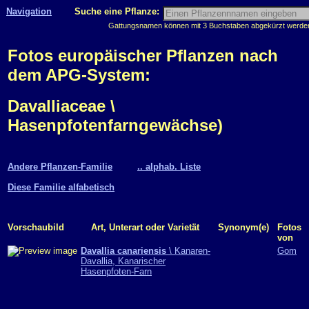
Navigation
Suche eine Pflanze:
Gattungsnamen können mit 3 Buchstaben abgekürzt werden, 
Fotos europäischer Pflanzen nach
dem APG-System:
Davalliaceae \
Hasenpfotenfarngewächse)
Andere Pflanzen-Familie
.. alphab. Liste
Diese Familie alfabetisch
Vorschaubild
Art, Unterart oder Varietät
Synonym(e)
Fotos
von
Davallia canariensis
\ Kanaren-
Gom
Davallia, Kanarischer
Hasenpfoten-Farn