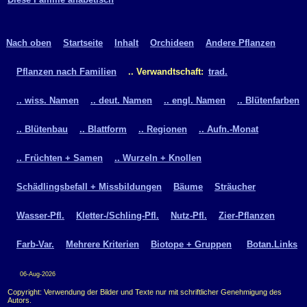
Nach oben
Startseite
Inhalt
Orchideen
Andere Pflanzen
Pflanzen nach Familien
.. Verwandtschaft:
trad.
.. wiss. Namen
.. deut. Namen
.. engl. Namen
.. Blütenfarben
.. Blütenbau
.. Blattform
.. Regionen
.. Aufn.-Monat
.. Früchten + Samen
.. Wurzeln + Knollen
Schädlingsbefall + Missbildungen
Bäume
Sträucher
Wasser-Pfl.
Kletter-/Schling-Pfl.
Nutz-Pfl.
Zier-Pflanzen
Farb-Var.
Mehrere Kriterien
Biotope + Gruppen
Botan.Links
06-Aug-2026
Copyright: Verwendung der Bilder und Texte nur mit schriftlicher Genehmigung des
Autors.