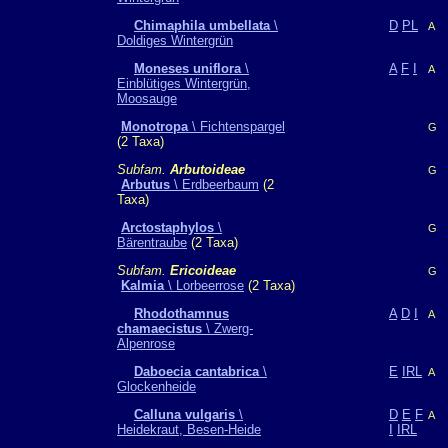
Chimaphila umbellata
\
D
PL
A
Doldiges Wintergrün
Moneses uniflora
\
A
F
I
A
Einblütiges Wintergrün,
Moosauge
Monotropa
\ Fichtenspargel
G
(2 Taxa)
Subfam.
Arbutoideae
G
Arbutus
\ Erdbeerbaum
(2
Taxa)
Arctostaphylos
\
G
Bärentraube
(2 Taxa)
Subfam.
Ericoideae
G
Kalmia
\ Lorbeerrose
(2 Taxa)
Rhodothamnus
A
D
I
A
chamaecistus
\ Zwerg-
Alpenrose
Daboecia cantabrica
\
E
IRL
A
Glockenheide
Calluna vulgaris
\
D
E
F
A
Heidekraut, Besen-Heide
I
IRL