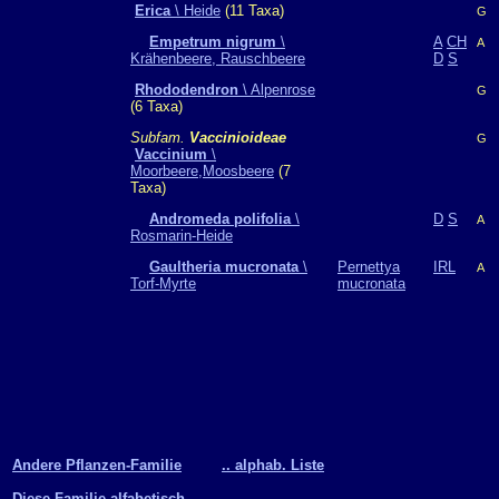
Erica
\ Heide
(11 Taxa)
G
Empetrum nigrum
\
A
CH
A
Krähenbeere, Rauschbeere
D
S
Rhododendron
\ Alpenrose
G
(6 Taxa)
Subfam.
Vaccinioideae
G
Vaccinium
\
Moorbeere,Moosbeere
(7
Taxa)
Andromeda polifolia
\
D
S
A
Rosmarin-Heide
Gaultheria mucronata
\
Pernettya
IRL
A
Torf-Myrte
mucronata
Andere Pflanzen-Familie
.. alphab. Liste
Diese Familie alfabetisch