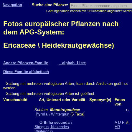
Navigation
Suche eine Pflanze:
Gattungsnamen können mit 3 Buchstaben abgekürzt werden, 
Fotos europäischer Pflanzen nach
dem APG-System:
Ericaceae \ Heidekrautgewächse)
Andere Pflanzen-Familie
.. alphab. Liste
Diese Familie alfabetisch
Gattung mit mehreren verfügbaren Arten, kann durch Anklicken geöffnet
werden.
Gattung mit mehreren verfügbaren Arten ist geöffnet.
Vorschaubild
Art, Unterart oder Varietät
Synonym(e)
Fotos
von
Subfam.
Monotropoideae
G
Pyrola
\ Wintergrün
(5 Taxa)
Orthilia secunda
\
A
D
F
A
Birngrün, Nickendes
HR
Wintergrün