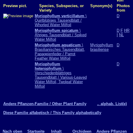
von
Preview pict.
Species, Subspecies, or
Synonym(s)
Photos
Variety
from
Myriophyllum verticillatum
\
D
Quirlblütiges Tausendblatt /
Whorled Water Milfoil
Myriophyllum spicatum
\
D
F
HR
Ähriges Tausendblatt / Spiked
I
NL
Water Milfoil
Myriophyllum aquaticum
\
Myriophyllum
D
Brasilianisches Tausendblatt,
brasiliense
Papageienfeder / Parrot
Feather Water Milfoil
Myriophyllum
D
heterophyllum
\
Verschiedenblättriges
Tausendblatt / Various-Leaved
Water Milfoil, Twoleaf Water
Milfoil
Andere Pflanzen-Familie / Other Plant Family
.. alphab. List(e)
Diese Familie alfabetisch / This Family alphabetically
Nach oben
Startseite
Inhalt
Orchideen
Andere Pflanzen