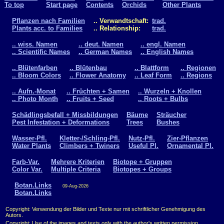
To top
Start page
Contents
Orchids
Other Plants
Pflanzen nach Familien
.. Verwandtschaft:
trad.
Plants acc. to Families
.. Relationship:
trad.
.. wiss. Namen
.. deut. Namen
.. engl. Namen
.. Scientific Names
.. German Names
.. English Names
.. Blütenfarben
.. Blütenbau
.. Blattform
.. Regionen
.. Bloom Colors
.. Flower Anatomy
.. Leaf Form
.. Regions
.. Aufn.-Monat
.. Früchten + Samen
.. Wurzeln + Knollen
.. Photo Month
.. Fruits + Seed
.. Roots + Bulbs
Schädlingsbefall + Missbildungen
Bäume
Sträucher
Pest Infestation + Deformations
Trees
Bushes
Wasser-Pfl.
Kletter-/Schling-Pfl.
Nutz-Pfl.
Zier-Pflanzen
Water Plants
Climbers + Twiners
Useful Pl.
Ornamental Pl.
Farb-Var.
Mehrere Kriterien
Biotope + Gruppen
Color Var.
Multiple Criteria
Biotopes + Groups
Botan.Links
09-Aug-2026
Botan.Links
Copyright: Verwendung der Bilder und Texte nur mit schriftlicher Genehmigung des
Autors.
Copyright: Use of the images and texts only with the author's written permission.