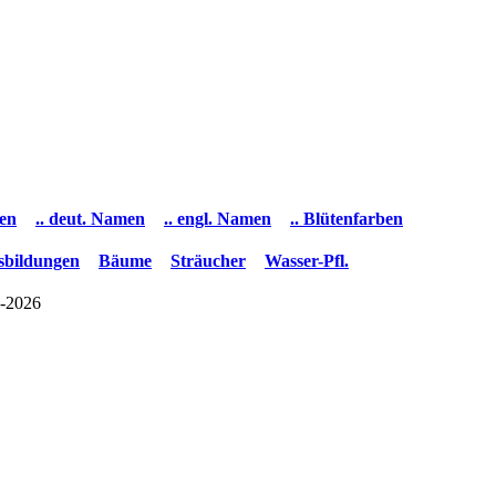
men
.. deut. Namen
.. engl. Namen
.. Blütenfarben
ssbildungen
Bäume
Sträucher
Wasser-Pfl.
-2026