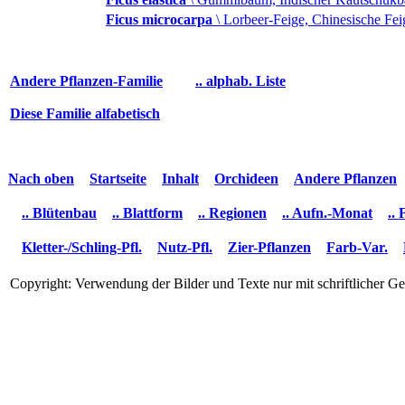
Ficus microcarpa
\ Lorbeer-Feige, Chinesische Fei
Andere Pflanzen-Familie
.. alphab. Liste
Diese Familie alfabetisch
Nach oben
Startseite
Inhalt
Orchideen
Andere Pflanzen
.. Blütenbau
.. Blattform
.. Regionen
.. Aufn.-Monat
..
Kletter-/Schling-Pfl.
Nutz-Pfl.
Zier-Pflanzen
Farb-Var.
Copyright: Verwendung der Bilder und Texte nur mit schriftlicher 