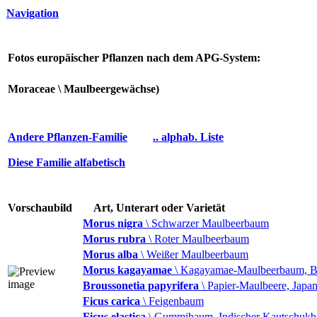
Navigation
Fotos europäischer Pflanzen nach dem APG-System:
Moraceae \ Maulbeergewächse)
Andere Pflanzen-Familie
.. alphab. Liste
Diese Familie alfabetisch
Vorschaubild
Art, Unterart oder Varietät
Morus nigra
\ Schwarzer Maulbeerbaum
Morus rubra
\ Roter Maulbeerbaum
Morus alba
\ Weißer Maulbeerbaum
Morus kagayamae
\ Kagayamae-Maulbeerbaum, B
Broussonetia papyrifera
\ Papier-Maulbeere, Japa
Ficus carica
\ Feigenbaum
Ficus elastica
\ Gummibaum, Indischer Kautschuk