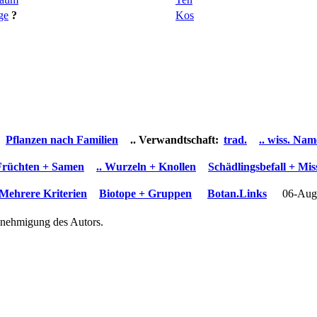
ge
?
Kos
Pflanzen nach Familien
.. Verwandtschaft:
trad.
.. wiss. Na
 Früchten + Samen
.. Wurzeln + Knollen
Schädlingsbefall + Mi
Mehrere Kriterien
Biotope + Gruppen
Botan.Links
06-Aug
Genehmigung des Autors.