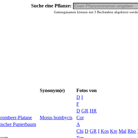
Suche eine Pflanze:
Gattungsnamen können mit 3 Buchstaben abgekürzt werden,
Synonym(e)
Fotos von
D
I
F
D
GR
HR
rombeer-Platane
Morus bombycis
Cor
nischer Papierbaum
A
Chi
D
GR
I
Kos
Kre
Mal
Rho
baum
Ten