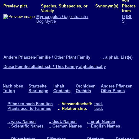
von
Preview pict.
Species, Subspecies, or
Synonym(s)
Photos
Variety
from
Myrica gale
\ Gagelstrauch /
D
IRL
Bog Myrtle
S
Andere Pflanzen-Familie / Other Plant Family
.. alphab. List(e)
Diese Familie alfabetisch / This Family alphabetically
Nach oben
Startseite
Inhalt
Orchideen
Andere Pflanzen
To top
Start page
Contents
Orchids
Other Plants
Pflanzen nach Familien
.. Verwandtschaft:
trad.
Plants acc. to Families
.. Relationship:
trad.
.. wiss. Namen
.. deut. Namen
.. engl. Namen
.. Scientific Names
.. German Names
.. English Names