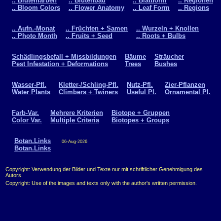
.. Blütenfarben
.. Blütenbau
.. Blattform
.. Regionen
.. Bloom Colors
.. Flower Anatomy
.. Leaf Form
.. Regions
.. Aufn.-Monat
.. Früchten + Samen
.. Wurzeln + Knollen
.. Photo Month
.. Fruits + Seed
.. Roots + Bulbs
Schädlingsbefall + Missbildungen
Bäume
Sträucher
Pest Infestation + Deformations
Trees
Bushes
Wasser-Pfl.
Kletter-/Schling-Pfl.
Nutz-Pfl.
Zier-Pflanzen
Water Plants
Climbers + Twiners
Useful Pl.
Ornamental Pl.
Farb-Var.
Mehrere Kriterien
Biotope + Gruppen
Color Var.
Multiple Criteria
Biotopes + Groups
Botan.Links
06-Aug-2026
Botan.Links
Copyright: Verwendung der Bilder und Texte nur mit schriftlicher Genehmigung des
Autors.
Copyright: Use of the images and texts only with the author's written permission.