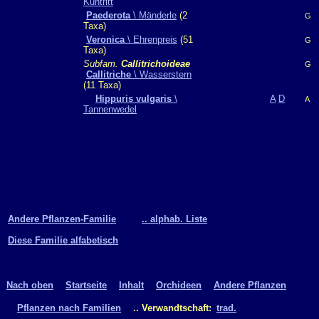
Kuhtritt
Paederota
\ Mänderle
(2
G
Taxa)
Veronica
\ Ehrenpreis
(51
G
Taxa)
Subfam.
Callitrichoideae
G
Callitriche
\ Wasserstern
(11 Taxa)
Hippuris vulgaris
\
A
D
A
Tannenwedel
Andere Pflanzen-Familie
.. alphab. Liste
Diese Familie alfabetisch
Nach oben
Startseite
Inhalt
Orchideen
Andere Pflanzen
Pflanzen nach Familien
.. Verwandtschaft:
trad.