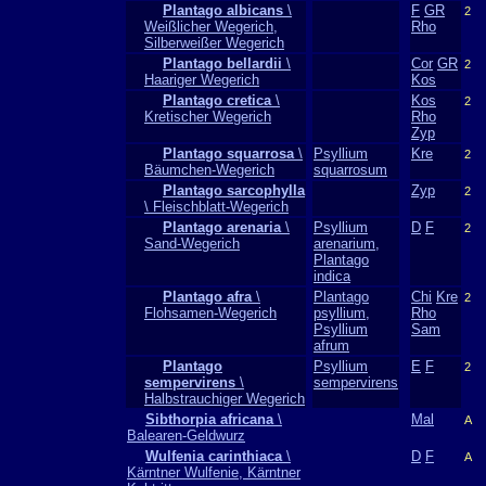
Plantago albicans
\
F
GR
2
Weißlicher Wegerich,
Rho
Silberweißer Wegerich
Plantago bellardii
\
Cor
GR
2
Haariger Wegerich
Kos
Plantago cretica
\
Kos
2
Kretischer Wegerich
Rho
Zyp
Plantago squarrosa
\
Psyllium
Kre
2
Bäumchen-Wegerich
squarrosum
Plantago sarcophylla
Zyp
2
\ Fleischblatt-Wegerich
Plantago arenaria
\
Psyllium
D
F
2
Sand-Wegerich
arenarium,
Plantago
indica
Plantago afra
\
Plantago
Chi
Kre
2
Flohsamen-Wegerich
psyllium,
Rho
Psyllium
Sam
afrum
Plantago
Psyllium
E
F
2
sempervirens
\
sempervirens
Halbstrauchiger Wegerich
Sibthorpia africana
\
Mal
A
Balearen-Geldwurz
Wulfenia carinthiaca
\
D
F
A
Kärntner Wulfenie, Kärntner