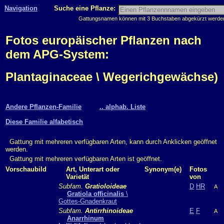
Navigation
Suche eine Pflanze:
Gattungsnamen können mit 3 Buchstaben abgekürzt werden, 
Fotos europäischer Pflanzen nach
dem APG-System:
Plantaginaceae \ Wegerichgewächse)
Andere Pflanzen-Familie
.. alphab. Liste
Diese Familie alfabetisch
Gattung mit mehreren verfügbaren Arten, kann durch Anklicken geöffnet
werden.
Gattung mit mehreren verfügbaren Arten ist geöffnet.
Vorschaubild
Art, Unterart oder
Synonym(e)
Fotos
Varietät
von
Subfam.
Gratioloideae
D
HR
A
Gratiola officinalis
\
Gottes-Gnadenkraut
Subfam.
Antirrhinoideae
E
F
A
Anarrhinum