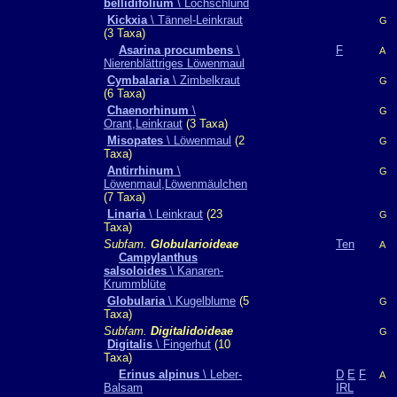
bellidifolium
\ Lochschlund
Kickxia
\ Tännel-Leinkraut
G
(3 Taxa)
Asarina procumbens
\
F
A
Nierenblättriges Löwenmaul
Cymbalaria
\ Zimbelkraut
G
(6 Taxa)
Chaenorhinum
\
G
Orant,Leinkraut
(3 Taxa)
Misopates
\ Löwenmaul
(2
G
Taxa)
Antirrhinum
\
G
Löwenmaul,Löwenmäulchen
(7 Taxa)
Linaria
\ Leinkraut
(23
G
Taxa)
Subfam.
Globularioideae
Ten
A
Campylanthus
salsoloides
\ Kanaren-
Krummblüte
Globularia
\ Kugelblume
(5
G
Taxa)
Subfam.
Digitalidoideae
G
Digitalis
\ Fingerhut
(10
Taxa)
Erinus alpinus
\ Leber-
D
E
F
A
Balsam
IRL