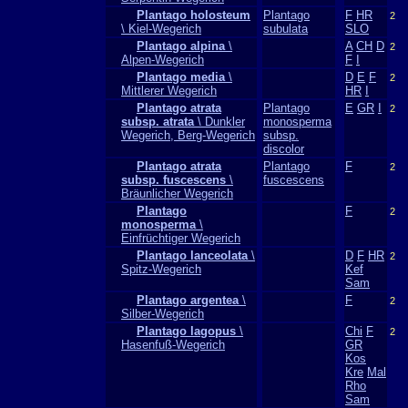
Plantago holosteum
Plantago
F
HR
2
\ Kiel-Wegerich
subulata
SLO
Plantago alpina
\
A
CH
D
2
Alpen-Wegerich
F
I
Plantago media
\
D
E
F
2
Mittlerer Wegerich
HR
I
Plantago atrata
Plantago
E
GR
I
2
subsp. atrata
\ Dunkler
monosperma
Wegerich, Berg-Wegerich
subsp.
discolor
Plantago atrata
Plantago
F
2
subsp. fuscescens
\
fuscescens
Bräunlicher Wegerich
Plantago
F
2
monosperma
\
Einfrüchtiger Wegerich
Plantago lanceolata
\
D
F
HR
2
Spitz-Wegerich
Kef
Sam
Plantago argentea
\
F
2
Silber-Wegerich
Plantago lagopus
\
Chi
F
2
Hasenfuß-Wegerich
GR
Kos
Kre
Mal
Rho
Sam