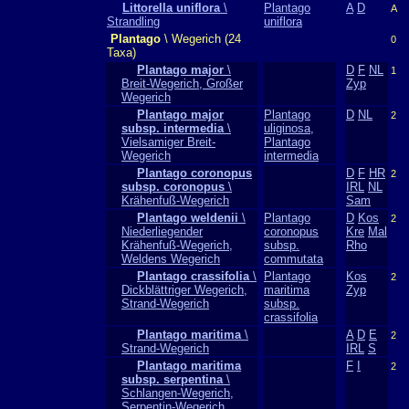
Littorella uniflora
\
Plantago
A
D
A
Strandling
uniflora
Plantago
\ Wegerich (24
0
Taxa)
Plantago major
\
D
F
NL
1
Breit-Wegerich, Großer
Zyp
Wegerich
Plantago major
Plantago
D
NL
2
subsp. intermedia
\
uliginosa,
Vielsamiger Breit-
Plantago
Wegerich
intermedia
Plantago coronopus
D
F
HR
2
subsp. coronopus
\
IRL
NL
Krähenfuß-Wegerich
Sam
Plantago weldenii
\
Plantago
D
Kos
2
Niederliegender
coronopus
Kre
Mal
Krähenfuß-Wegerich,
subsp.
Rho
Weldens Wegerich
commutata
Plantago crassifolia
\
Plantago
Kos
2
Dickblättriger Wegerich,
maritima
Zyp
Strand-Wegerich
subsp.
crassifolia
Plantago maritima
\
A
D
E
2
Strand-Wegerich
IRL
S
Plantago maritima
F
I
2
subsp. serpentina
\
Schlangen-Wegerich,
Serpentin-Wegerich