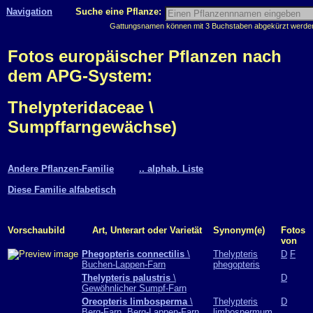
Navigation
Suche eine Pflanze:
Gattungsnamen können mit 3 Buchstaben abgekürzt werden, 
Fotos europäischer Pflanzen nach
dem APG-System:
Thelypteridaceae \
Sumpffarngewächse)
Andere Pflanzen-Familie
.. alphab. Liste
Diese Familie alfabetisch
Vorschaubild
Art, Unterart oder Varietät
Synonym(e)
Fotos
von
Phegopteris connectilis
\
Thelypteris
D
F
Buchen-Lappen-Farn
phegopteris
Thelypteris palustris
\
D
Gewöhnlicher Sumpf-Farn
Oreopteris limbosperma
\
Thelypteris
D
Berg-Farn, Berg-Lappen-Farn
limbospermum