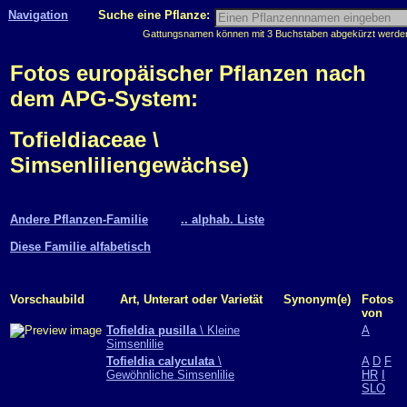
Navigation
Suche eine Pflanze:
Gattungsnamen können mit 3 Buchstaben abgekürzt werden, 
Fotos europäischer Pflanzen nach
dem APG-System:
Tofieldiaceae \
Simsenliliengewächse)
Andere Pflanzen-Familie
.. alphab. Liste
Diese Familie alfabetisch
Vorschaubild
Art, Unterart oder Varietät
Synonym(e)
Fotos
von
Tofieldia pusilla
\ Kleine
A
Simsenlilie
Tofieldia calyculata
\
A
D
F
Gewöhnliche Simsenlilie
HR
I
SLO