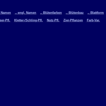
t. Namen
.. engl. Namen
.. Blütenfarben
.. Blütenbau
.. Blattform
er-Pfl.
Kletter-/Schling-Pfl.
Nutz-Pfl.
Zier-Pflanzen
Farb-Var.