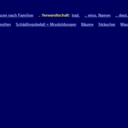
nzen nach Familien
.. Verwandtschaft:
trad.
.. wiss. Namen
.. deu
nollen
Schädlingsbefall + Missbildungen
Bäume
Sträucher
Wass