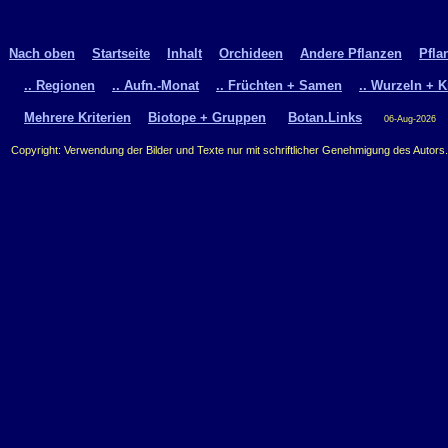
Nach oben
Startseite
Inhalt
Orchideen
Andere Pflanzen
Pfla
.. Regionen
.. Aufn.-Monat
.. Früchten + Samen
.. Wurzeln + K
Mehrere Kriterien
Biotope + Gruppen
Botan.Links
06-Aug-2026
Copyright: Verwendung der Bilder und Texte nur mit schriftlicher Genehmigung des Autors.