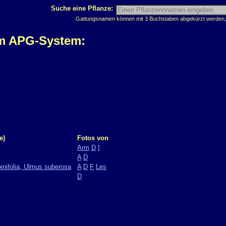
Suche eine Pflanze:
Gattungsnamen können mit 3 Buchstaben abgekürzt werden, z
em APG-System:
e)
Fotos von
Arm
D
I
A
D
inifolia, Ulmus suberosa
A
D
F
Les
D