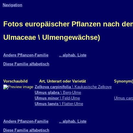
Navigation
Fotos europäischer Pflanzen nach d
Ulmaceae \ Ulmengewächse)
Andere Pflanzen-Familie
.. alphab. Liste
Diese Familie alfabetisch
Vorschaubild
Art, Unterart oder Varietät
Synonym(
Zelkova carpinifolia
\ Kaukasische Zelkove
Ulmus glabra
\ Berg-Ulme
Ulmus minor
\ Feld-Ulme
Ulmus carp
Ulmus laevis
\ Flatter-Ulme
Andere Pflanzen-Familie
.. alphab. Liste
Diese Familie alfabetisch