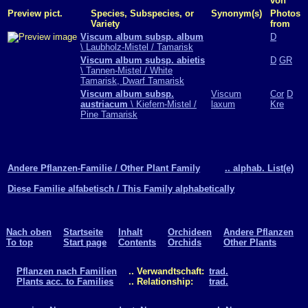
von
Preview pict.
Species, Subspecies, or
Synonym(s)
Photos
Variety
from
Viscum album subsp. album
D
\ Laubholz-Mistel / Tamarisk
Viscum album subsp. abietis
D
GR
\ Tannen-Mistel / White
Tamarisk, Dwarf Tamarisk
Viscum album subsp.
Viscum
Cor
D
austriacum
\ Kiefern-Mistel /
laxum
Kre
Pine Tamarisk
Andere Pflanzen-Familie / Other Plant Family
.. alphab. List(e)
Diese Familie alfabetisch / This Family alphabetically
Nach oben
Startseite
Inhalt
Orchideen
Andere Pflanzen
To top
Start page
Contents
Orchids
Other Plants
Pflanzen nach Familien
.. Verwandtschaft:
trad.
Plants acc. to Families
.. Relationship:
trad.