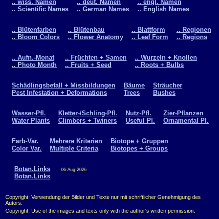
.. wiss. Namen
.. deut. Namen
.. engl. Namen
.. Scientific Names
.. German Names
.. English Names
.. Blütenfarben
.. Blütenbau
.. Blattform
.. Regionen
.. Bloom Colors
.. Flower Anatomy
.. Leaf Form
.. Regions
.. Aufn.-Monat
.. Früchten + Samen
.. Wurzeln + Knollen
.. Photo Month
.. Fruits + Seed
.. Roots + Bulbs
Schädlingsbefall + Missbildungen
Bäume
Sträucher
Pest Infestation + Deformations
Trees
Bushes
Wasser-Pfl.
Kletter-/Schling-Pfl.
Nutz-Pfl.
Zier-Pflanzen
Water Plants
Climbers + Twiners
Useful Pl.
Ornamental Pl.
Farb-Var.
Mehrere Kriterien
Biotope + Gruppen
Color Var.
Multiple Criteria
Biotopes + Groups
Botan.Links
06-Aug-2026
Botan.Links
Copyright: Verwendung der Bilder und Texte nur mit schriftlicher Genehmigung des
Autors.
Copyright: Use of the images and texts only with the author's written permission.