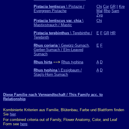
Pistacia lentiscus
\ Pistazie /
Chi
Cor
GR
I
Kre
Evergreen Pistache
Mal
Rho
Sam
Zyp
Pistacia lentiscus var. chia
\
Chi
Mastixstrauch / Mastic
Pistacia terebinthus
\ Terebinthe /
E
F
GR
HR
Terebinth
Rhus coriaria
\ Gewürz-Sumach,
E
F
Gerber-Sumach / Elm-Leaved
Sumach
Rhus hirta
−−>
Rhus typhina
A
D
Rhus typhina
\ Essigbaum /
A
D
Stag's-Horn Sumach
Diese Familie nach Verwandtschaft / This Family acc. to
Relationship
Kombinierte Kriterien aus Familie, Blütenbau, Farbe und Blattform finden
Sie
hier
.
For combined criteria out of Family, Flower Anatomy, Color, and Leaf
Form see
here
.