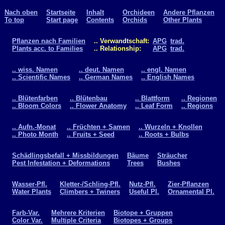
Nach oben
Startseite
Inhalt
Orchideen
Andere Pflanzen
To top
Start page
Contents
Orchids
Other Plants
Pflanzen nach Familien
.. Verwandtschaft:
APG
trad.
Plants acc. to Families
.. Relationship:
APG
trad.
.. wiss. Namen
.. deut. Namen
.. engl. Namen
.. Scientific Names
.. German Names
.. English Names
.. Blütenfarben
.. Blütenbau
.. Blattform
.. Regionen
.. Bloom Colors
.. Flower Anatomy
.. Leaf Form
.. Regions
.. Aufn.-Monat
.. Früchten + Samen
.. Wurzeln + Knollen
.. Photo Month
.. Fruits + Seed
.. Roots + Bulbs
Schädlingsbefall + Missbildungen
Bäume
Sträucher
Pest Infestation + Deformations
Trees
Bushes
Wasser-Pfl.
Kletter-/Schling-Pfl.
Nutz-Pfl.
Zier-Pflanzen
Water Plants
Climbers + Twiners
Useful Pl.
Ornamental Pl.
Farb-Var.
Mehrere Kriterien
Biotope + Gruppen
Color Var.
Multiple Criteria
Biotopes + Groups