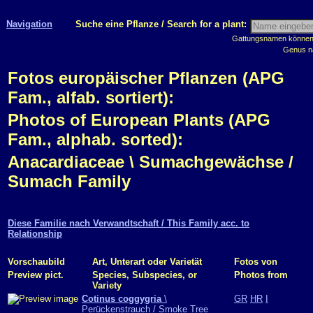
Navigation
Suche eine Pflanze / Search for a plant:
Gattungsnamen können m
Genus n
Fotos europäischer Pflanzen (APG
Fam., alfab. sortiert):
Photos of European Plants (APG
Fam., alphab. sorted):
Anacardiaceae \ Sumachgewächse /
Sumach Family
Diese Familie nach Verwandtschaft / This Family acc. to
Relationship
Vorschaubild
Art, Unterart oder Varietät
Fotos von
Preview pict.
Species, Subspecies, or
Photos from
Variety
Cotinus coggygria
\
GR
HR
I
Perückenstrauch / Smoke Tree