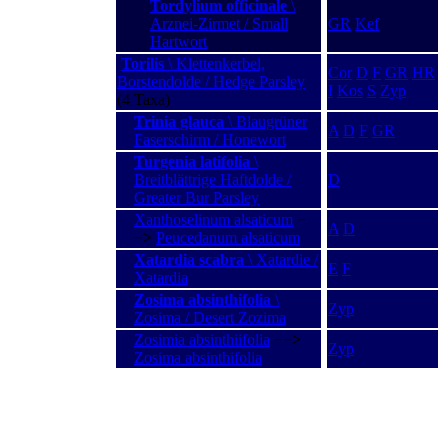
Tordylium officinale
\
Arznei-Zirmet / Small
GR
Kef
Hartwort
Torilis
\ Klettenkerbel,
Cor
D
F
GR
HR
Borstendolde / Hedge Parsley
I
Kos
S
Zyp
(4 Taxa)
Trinia glauca
\ Blaugrüner
A
D
F
GR
Faserschirm / Honewort
Turgenia latifolia
\
Breitblättrige Haftdolde /
D
Greater Bur Parsley
Xanthoselinum alsaticum
−
A
D
−>
Peucedanum alsaticum
Xatardia scabra
\ Xatardie /
E
F
Xatardia
Zosima absinthifolia
\
Zyp
Zosima / Desert Zozima
Zosimia absinthiifolia
−−>
Zyp
Zosima absinthifolia