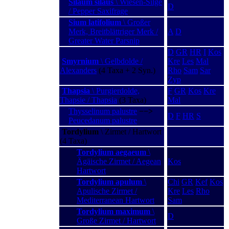
Silaum silaus
\ Wiesen-Silge
D
/ Pepper Saxifrage
Sium latifolium
\ Großer
Merk, Breitblättriger Merk /
A
D
Greater Water Parsnip
D
GR
HR
I
Kos
Smyrnium
\ Gelbdolde /
Kre
Les
Mal
Alexanders
(4 Taxa + 2 Syn.)
Rho
Sam
Sar
Zyp
Thapsia
\ Purgierdolde,
F
GR
Kos
Kre
Thapsie / Thapsia
(3 Taxa)
Mal
Thysselinum palustre
−−>
D
F
HR
S
Peucedanum palustre
Tordylium
\ Zirmet / Hartwort
(4 Taxa)
Tordylium aegaeum
\
Ägäische Zirmet / Aegean
Kos
Hartwort
Tordylium apulum
\
Chi
GR
Kef
Kos
Apulische Zirmet /
Kre
Les
Rho
Mediterranean Hartwort
Sam
Tordylium maximum
\
D
Große Zirmet / Hartwort