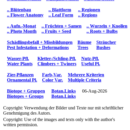
.. Blütenbau
.. Blattform
.. Regionen
.. Flower Anatomy
.. Leaf Form
.. Regions
.. Aufn.-Monat
.. Früchten + Samen
.. Wurzeln + Knollen
.. Photo Month
.. Fruits + Seed
.. Roots + Bulbs
Schädlingsbefall + Missbildungen
Bäume
Sträucher
Pest Infestation + Deformations
Trees
Bushes
Wasser-Pfl.
Kletter-/Schling-Pfl.
Nutz-Pfl.
Water Plants
Climbers + Twiners
Useful Pl.
Zier-Pflanzen
Farb-Var.
Mehrere Kriterien
Ornamental Pl.
Color Var.
Multiple Criteria
Biotope + Gruppen
Botan.Links
06-Aug-2026
Biotopes + Groups
Botan.Links
Copyright: Verwendung der Bilder und Texte nur mit schriftlicher
Genehmigung des Autors.
Copyright: Use of the images and texts only with the author's
written permission.