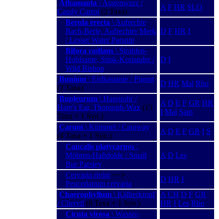
Athamanta
\ Augenwurz /
A
F
HR
SLO
Candy Carrot
(2 Taxa)
Berula erecta
\ Aufrechte
Bach-Berle, Aufrechter Merk
D
F
HR
I
/ Lesser Water Parsnip
Bifora radians
\ Strahlen-
Hohlsame, Stink-Koriander /
D
I
Wild Bishop
Bunium
\ Erdkastanie / Pignut
D
HR
Mal
Rho
(2 Taxa)
Bupleurum
\ Hasenohr /
A
D
E
F
GR
HR
Hare's Ear, Thorough-Wax
(15
I
Mal
Sam
Taxa + 1 Syn.)
Carum
\ Kümmel / Caraway
A
D
E
F
GR
I
S
(4 Taxa + 1 Syn.)
Caucalis platycarpos
\
Möhren-Haftdolde / Small
A
D
Les
Bur Parsley
Cervaria rivini
−−>
D
HR
I
Peucedanum cervaria
Chaerophyllum
\ Kälberkropf
A
CH
D
F
GR
/ Chervil
(8 Taxa + 1 Syn.)
HR
I
Les
Rho
Cicuta virosa
\ Wasser-