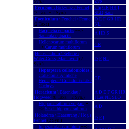
Syn.)
Zyp
Ferulago
\ Birkwurz / Fennel
Chi
GR
HR
I
(3 Taxa + 2 Syn.)
SLO
Sam
Foeniculum
\ Fenchel / Fennel
D
E
F
GR
HR
(2 Taxa)
NL
Hacquetia epipactis
−−>
A
HR
S
Sanicula epipactis
Hellenocarum multiflorum
−
GR
−>
Carum multiflorum
Helosciadium \ Sellerie /
Water-Cress, Marshwort
(2
D
F
NL
Syn.)
Heptaptera colladonioides
\
Colladonia-Ähnliche
GR
Heptaptera / Colladonia-Like
Cachrys
Heracleum
\ Bärenklau /
A
D
E
F
GR
HR
Hogweed
(8 Taxa + 2 Syn.)
I
Les
NL
SLO
Hippomarathrum vulgare
−
A
D
−>
Seseli hippomarathrum
Holandrea \ Haarstrang / Hog's
D
F
I
Fennel
(2 Syn.)
Imperatoria ostruthium
−−>