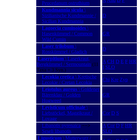
A
And
D
F
Peucedanum ostruthium
Kundmannia sicula
\
Sizilianische Kundmannie /
D
Sicilian Kundmannia
Lagoecia cuminoides
\
Hasenkümmel / Common
GR
Wild Cumin
Laser trilobum
\
D
Rosskümmel / Gladich
Laserpitium
\ Laserkraut,
A
CH
D
E
F
HR
Bergkümmel / Sermountain
(11
I
SLO
Taxa + 3 Syn.)
Lecokia cretica
\ Kretische
Chi
Kre
Zyp
Lecokie / Cretan Lecokia
Leiotulus aureus
\ Goldener
Bärenklau / Golden
GR
Hogweed
Levisticum officinale
\
Liebstöckel, Maggikraut /
Cor
D
S
Lovage
Libanotis pyrenaica
−−>
A
Cor
D
F
HR
Seseli libanotis
SLO
Ligusticum
\ Mutterwurz /