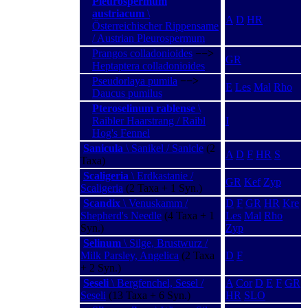
Pleurospermum
austriacum
\
A
D
HR
Österreichischer Rippensame
/ Austrian Pleurospermum
Prangos colladonioides
−−>
GR
Heptaptera colladonioides
Pseudorlaya pumila
−−>
E
Les
Mal
Rho
Daucus pumilus
Pteroselinum rablense
\
Raibler Haarstrang / Raibl
I
Hog's Fennel
Sanicula
\ Sanikel / Sanicle
(2
A
D
F
HR
S
Taxa)
Scaligeria
\ Erdkastanie /
GR
Kef
Zyp
Scaligeria
(2 Taxa + 1 Syn.)
Scandix
\ Venuskamm /
D
F
GR
HR
Kre
Shepherd's Needle
(4 Taxa + 1
Les
Mal
Rho
Syn.)
Zyp
Selinum
\ Silge, Brustwurz /
Milk Parsley, Angelica
(2 Taxa
D
F
+ 2 Syn.)
Seseli
\ Bergfenchel, Sesel /
A
Cor
D
E
F
GR
Seseli
(13 Taxa + 6 Syn.)
HR
SLO