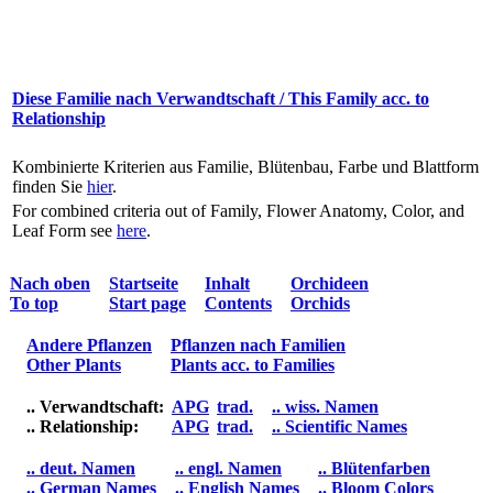
Diese Familie nach Verwandtschaft / This Family acc. to
Relationship
Kombinierte Kriterien aus Familie, Blütenbau, Farbe und Blattform
finden Sie
hier
.
For combined criteria out of Family, Flower Anatomy, Color, and
Leaf Form see
here
.
Nach oben
Startseite
Inhalt
Orchideen
To top
Start page
Contents
Orchids
Andere Pflanzen
Pflanzen nach Familien
Other Plants
Plants acc. to Families
.. Verwandtschaft:
APG
trad.
.. wiss. Namen
.. Relationship:
APG
trad.
.. Scientific Names
.. deut. Namen
.. engl. Namen
.. Blütenfarben
.. German Names
.. English Names
.. Bloom Colors