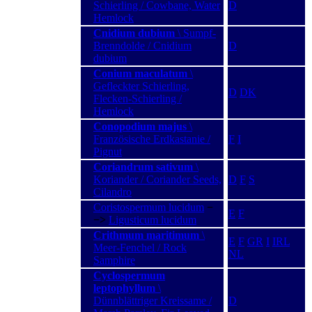
Schierling / Cowbane, Water
D
Hemlock
Cnidium dubium
\ Sumpf-
Brenndolde / Cnidium
D
dubium
Conium maculatum
\
Gefleckter Schierling,
D
DK
Flecken-Schierling /
Hemlock
Conopodium majus
\
Französische Erdkastanie /
F
I
Pignut
Coriandrum sativum
\
Koriander / Coriander Seeds,
D
F
S
Cilandro
Coristospermum lucidum
−
E
F
−>
Ligusticum lucidum
Crithmum maritimum
\
E
F
GR
I
IRL
Meer-Fenchel / Rock
NL
Samphire
Cyclospermum
leptophyllum
\
Dünnblättriger Kreissame /
D