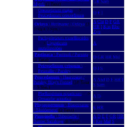
GR
Sam
Myrrh
(2 Taxa)
Oreoselinum majus
−−>
D
F
I
Peucedanum oreoselinum
A
Chi
D
F
GR
Orlaya
\ Breitsame / Orlaya
(3
HR
I
Kos
Rho
Taxa + 2 Syn.)
Zyp
Pachypleurum mutellinoides
−−>
Ligusticum
A
mutellinoides
Pastinaca
\ Pastinak / Parsnip
D
GR
HR
Mal
(4 Taxa)
Petroselinum crispum
\
D
I
S
Petersilie / Parsley
Peucedanum
\ Haarstrang /
A
And
D
F
HR
I
Parsley, Hog's Fennel
(10 Taxa
S
Sam
+ 5 Syn.)
Phellandrium aquaticum
−−>
A
D
Oenanthe aquatica
Physospermum
\ Blasensame
E
HR
/ Bladderseed
(2 Taxa)
Pimpinella
\ Bibernelle /
A
D
E
F
GR
HR
Burnet Saxifrage
(8 Taxa)
I
Kre
Mal
S