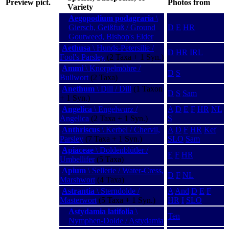
Preview pict.
Photos from
Variety
Aegopodium podagraria
\
Giersch, Geißfuß / Ground
D
E
HR
Goutweed, Bishop's Elder
Aethusa
\ Hunds-Petersilie /
D
HR
IRL
Fool's Parsley
(2 Taxa + 1 Syn.)
Ammi
\ Knorpelmöhre /
D
S
Bullwort
(2 Taxa)
Anethum
\ Dill / Dill
(1 Taxon
D
S
Sam
+ 1 Syn.)
Angelica
\ Engelwurz /
A
D
E
F
HR
NL
Angelica
(2 Taxa + 1 Syn.)
S
Anthriscus
\ Kerbel / Chervil,
A
D
F
HR
Kef
Parsley
(7 Taxa + 1 Syn.)
SLO
Sam
Apiaceae
\ Doldenblütler /
E
F
HR
Umbellifer
(5 Taxa)
Apium
\ Sellerie / Water-Cress,
D
F
NL
Marshwort
(4 Taxa)
Astrantia
\ Sterndolde /
A
And
D
E
F
Masterwort
(5 Taxa + 1 Syn.)
HR
I
SLO
Astydamia latifolia
\
Ten
Nymphen-Dolde / Astydamia