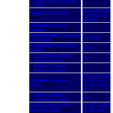
Marsh Parsley, Fir-Leaved
Celery
A
Cor
D
E
F
GR
Daucus
\ Möhre / Carrot
(9
I
Kef
Kos
Les
Taxa)
Mal
Rho
Dethawia
\ Dethawia /
E
Dethawia
(1 Taxon + 1 Syn.)
Dichoropetalum
\ Haarstrang /
D
F
I
Sam
Hog's Fennel
(2 Taxa + 1 Syn.)
Echinophora
\ Stacheldolde /
F
GR
Samphire
(2 Taxa)
Elaeoselinum asclepium
−−>
Mal
Thapsia asclepium
Epikeros pyrenaicus
−−>
F
Selinum pyrenaeum
A
Cor
D
E
F
GB
Eryngium
\ Mannstreu /
GR
HR
I
Kef
Eryngo
(9 Taxa)
NL
Rho
S
SLO
Zyp
Falcaria vulgaris
\
A
D
Sicheldolde / Longleaf
Ferula
\ Riesen-Fenchel,
Cor
D
F
GR
HR
Rutenkraut / Fennel
(3 Taxa + 1
Les
Rho
Sam