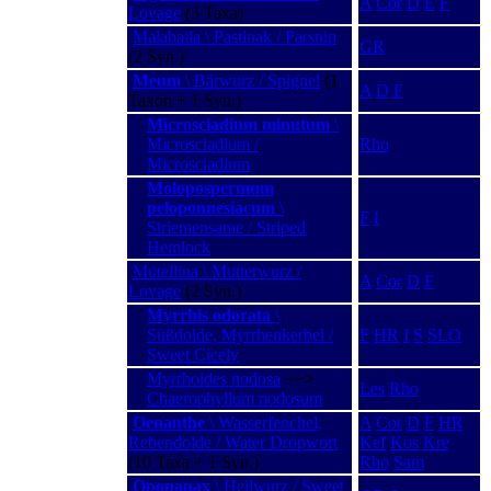
A
Cor
D
E
F
Lovage
(5 Taxa)
Malabaila \ Pastinak / Parsnip
GR
(2 Syn.)
Meum
\ Bärwurz / Spignel
(1
A
D
F
Taxon + 1 Syn.)
Microsciadium minutum
\
Microsciadium /
Rho
Microsciadium
Molopospermum
peloponnesiacum
\
F
I
Striemensame / Striped
Hemlock
Mutellina \ Mutterwurz /
A
Cor
D
F
Lovage
(2 Syn.)
Myrrhis odorata
\
Süßdolde, Myrrhenkerbel /
F
HR
I
S
SLO
Sweet Cicely
Myrrhoides nodosa
−−>
Les
Rho
Chaerophyllum nodosum
Oenanthe
\ Wasserfenchel,
A
Cor
D
F
HR
Rebendolde / Water Dropwort
Kef
Kos
Kre
(10 Taxa + 1 Syn.)
Rho
Sam
Opopanax
\ Heilwurz / Sweet