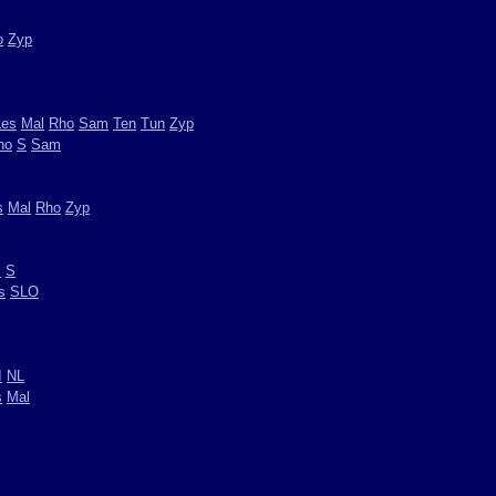
o
Zyp
Les
Mal
Rho
Sam
Ten
Tun
Zyp
ho
S
Sam
s
Mal
Rho
Zyp
s
S
s
SLO
I
NL
s
Mal