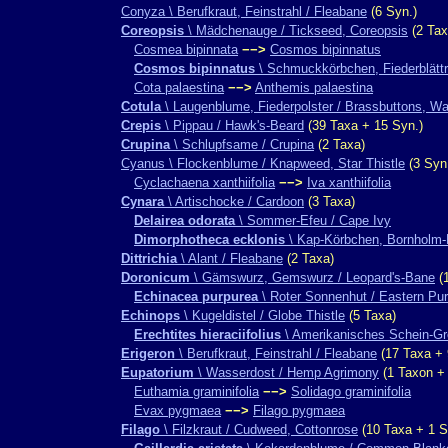
Conyza \ Berufkraut, Feinstrahl / Fleabane
(6 Syn.)
Coreopsis
\ Mädchenauge / Tickseed, Coreopsis
(2 Tax
Cosmea bipinnata
−−>
Cosmos bipinnatus
Cosmos bipinnatus
\ Schmuckkörbchen, Fiederblätt
Cota palaestina
−−>
Anthemis palaestina
Cotula
\ Laugenblume, Fiederpolster / Brassbuttons, Wa
Crepis
\ Pippau / Hawk's-Beard
(39 Taxa + 15 Syn.)
Crupina
\ Schlupfsame / Crupina
(2 Taxa)
Cyanus \ Flockenblume / Knapweed, Star Thistle
(3 Syn
Cyclachaena xanthiifolia
−−>
Iva xanthiifolia
Cynara
\ Artischocke / Cardoon
(3 Taxa)
Delairea odorata
\ Sommer-Efeu / Cape Ivy
Dimorphotheca ecklonis
\ Kap-Körbchen, Bornholm-M
Dittrichia
\ Alant / Fleabane
(2 Taxa)
Doronicum
\ Gämswurz, Gemswurz / Leopard's-Bane
(1
Echinacea purpurea
\ Roter Sonnenhut / Eastern Pur
Echinops
\ Kugeldistel / Globe Thistle
(5 Taxa)
Erechtites hieraciifolius
\ Amerikanisches Schein-Gr
Erigeron
\ Berufkraut, Feinstrahl / Fleabane
(17 Taxa + 
Eupatorium
\ Wasserdost / Hemp Agrimony
(1 Taxon + 
Euthamia graminifolia
−−>
Solidago graminifolia
Evax pygmaea
−−>
Filago pygmaea
Filago
\ Filzkraut / Cudweed, Cottonrose
(10 Taxa + 1 S