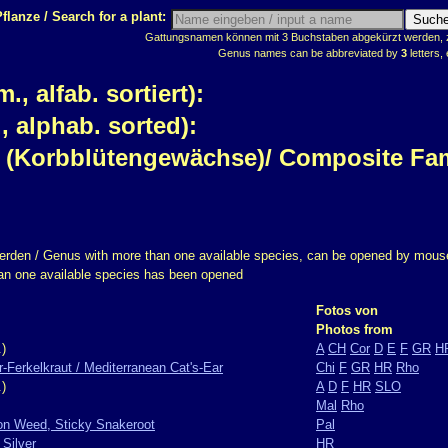
flanze / Search for a plant:
Gattungsnamen können mit 3 Buchstaben abgekürzt werden, z.
Genus names can be abbreviated by
3
letters, 
 alfab. sortiert):
 alphab. sorted):
er (Korbblütengewächse)/ Composite Fa
erden / Genus with more than one available species, can be opened by mouse
han one available species has been opened
Fotos von
Photos from
)
A
CH
Cor
D
E
F
GR
H
r-Ferkelkraut / Mediterranean Cat's-Ear
Chi
F
GR
HR
Rho
)
A
D
F
HR
SLO
Mal
Rho
ton Weed, Sticky Snakeroot
Pal
Silver
HR