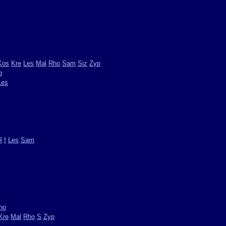
Kos
Kre
Les
Mal
Rho
Sam
Siz
Zyp
p
Les
R
I
Les
Sam
ho
Kre
Mal
Rho
S
Zyp