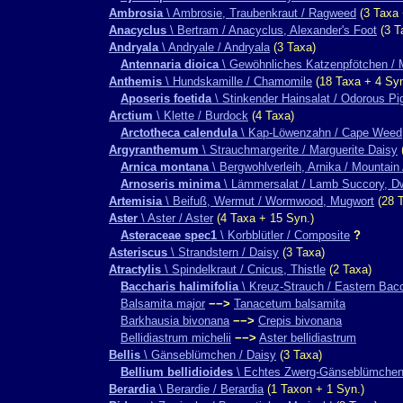
Ambrosia
\ Ambrosie, Traubenkraut / Ragweed
(3 Taxa 
Anacyclus
\ Bertram / Anacyclus, Alexander's Foot
(3 T
Andryala
\ Andryale / Andryala
(3 Taxa)
Antennaria dioica
\ Gewöhnliches Katzenpfötchen / M
Anthemis
\ Hundskamille / Chamomile
(18 Taxa + 4 Syn
Aposeris foetida
\ Stinkender Hainsalat / Odorous Pi
Arctium
\ Klette / Burdock
(4 Taxa)
Arctotheca calendula
\ Kap-Löwenzahn / Cape Weed,
Argyranthemum
\ Strauchmargerite / Marguerite Daisy
Arnica montana
\ Bergwohlverleih, Arnika / Mountain
Arnoseris minima
\ Lämmersalat / Lamb Succory, Dw
Artemisia
\ Beifuß, Wermut / Wormwood, Mugwort
(28 T
Aster
\ Aster / Aster
(4 Taxa + 15 Syn.)
Asteraceae spec1
\ Korbblütler / Composite
?
Asteriscus
\ Strandstern / Daisy
(3 Taxa)
Atractylis
\ Spindelkraut / Cnicus, Thistle
(2 Taxa)
Baccharis halimifolia
\ Kreuz-Strauch / Eastern Bacc
Balsamita major
−−>
Tanacetum balsamita
Barkhausia bivonana
−−>
Crepis bivonana
Bellidiastrum michelii
−−>
Aster bellidiastrum
Bellis
\ Gänseblümchen / Daisy
(3 Taxa)
Bellium bellidioides
\ Echtes Zwerg-Gänseblümchen 
Berardia
\ Berardie / Berardia
(1 Taxon + 1 Syn.)