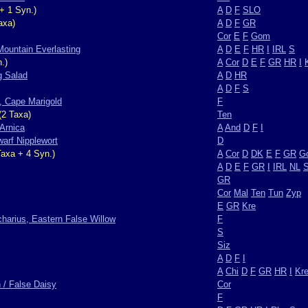
+ 1 Syn.)
A
D
F
SLO
axa)
A
D
F
GR
Cor
E
F
Gom
ountain Everlasting
A
D
E
F
HR
I
IRL
S
.)
A
Cor
D
E
F
GR
HR
I
g Salad
A
D
HR
A
D
F
S
 Cape Marigold
F
(2 Taxa)
Ten
 Arnica
A
And
D
F
I
arf Nipplewort
D
axa + 4 Syn.)
A
Cor
D
DK
E
F
GR
G
A
D
E
F
GR
I
IRL
NL
GR
Cor
Mal
Ten
Tun
Zyp
E
GR
Kre
harius, Eastern False Willow
F
S
Siz
A
D
F
I
A
Chi
D
F
GR
HR
I
Kr
/ False Daisy
Cor
F