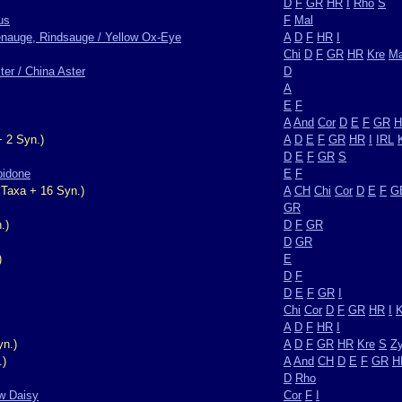
D
F
GR
HR
I
Rho
S
us
F
Mal
enauge, Rindsauge / Yellow Ox-Eye
A
D
F
HR
I
Chi
D
F
GR
HR
Kre
Ma
er / China Aster
D
A
E
F
A
And
Cor
D
E
F
GR
H
 2 Syn.)
A
D
E
F
GR
HR
I
IRL
D
E
F
GR
S
pidone
E
F
 Taxa + 16 Syn.)
A
CH
Chi
Cor
D
E
F
G
GR
.)
D
F
GR
D
GR
)
E
D
F
D
E
F
GR
I
Chi
Cor
D
F
GR
HR
I
K
A
D
F
HR
I
yn.)
A
D
F
GR
HR
Kre
S
Z
.)
A
And
CH
D
E
F
GR
H
D
Rho
w Daisy
Cor
F
I