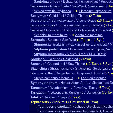
Santolina villosa
\ Behaartes Heiligenkraut / Pubesc
Saussurea
\ Alpenscharte / Saw-Wort, Saussurea
(3 Ta
Schlagintweitia intybacea
−−>
Hieracium intybaceum
Scolymus
\ Golddistel / Golden Thistle
(2 Taxa)
Scorzonera
\ Schwarzwurzel / Viper's Grass
(16 Taxa +
Scorzoneroides
\ Schuppenlöwenzahn / Hawkbit
(6 Tax
Senecio
\ Greiskraut, Kreuzkraut / Ragwort, Groundsel
(
Seriphidium maritimum
−−>
Artemisia maritima
Serratula
\ Scharte / Saw Wort
(1 Taxon + 1 Syn.)
Shinnersia rivularis
\ Mexikanisches Eichenblatt / M
Silphium perfoliatum
\ Durchwachsene Silphie, Verw
Silybum marianum
\ Marien-Distel / Milk Thistle
Solidago
\ Goldrute / Goldenrod
(6 Taxa)
Sonchus
\ Gänsedistel / Sow-Thistle
(12 Taxa + 3 Syn.
Staehelina
\ Strauchscharte / Staehelina, Gorge Laurel
(
Stemmacantha \ Bergscharte / Knapweed, Thistle
(2 Syn
Steptorhamphus tuberosus
−−>
Lactuca tuberosa
Symphyotrichum
\ Herbst-Aster, Aster / Michaelmas Da
Tanacetum
\ Wucherblume / Feverfew, Tansy
(6 Taxa)
Taraxacum
\ Löwenzahn, Kuhblume / Dandelion
(78 Tax
Telekia
\ Telekie / Oxeye
(2 Taxa)
Tephroseris
\ Greiskraut / Groundsel (8 Taxa)
Tephroseris capitata
\ Kopfiges Greiskraut, Kopfi
Tephroseris crispa
\ Krauses Aschenkraut, Bach-Gr