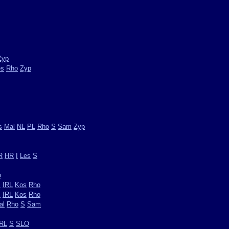
Zyp
es
Rho
Zyp
s
Mal
NL
PL
Rho
S
Sam
Zyp
R
HR
I
Les
S
o
I
IRL
Kos
Rho
I
IRL
Kos
Rho
al
Rho
S
Sam
IRL
S
SLO