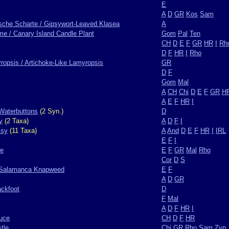
E
A
D
GR
Kos
Sam
ische Scharte / Gipsywort-Leaved Klasea
A
lme / Canary Island Candle Plant
Gom
Pal
Ten
CH
D
E
F
GR
HR
I
Rh
D
F
HR
I
Rho
ropsis / Artichoke-Like Lamyropsis
GR
D
F
Gom
Mal
A
CH
Chi
D
E
F
GR
H
A
E
F
HR
I
 Waterbuttons
(2 Syn.)
D
y
(2 Taxa)
A
D
F
I
isy
(11 Taxa)
A
And
D
E
F
HR
I
IRL
E
F
I
re
E
F
GR
Mal
Rho
Cor
D
S
 Salamanca Knapweed
E
F
A
D
GR
ackfoot
D
F
Mal
A
D
F
HR
I
tuce
CH
D
F
HR
tle
Chi
GR
Rho
Sam
Zyp