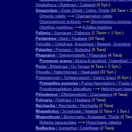
Omalotheca \ Ruhrkraut / Cudweed
(4 Syn.)
Onopordum
\ Esels-Distel / Cotton Thistle
(10 Taxa + 1
Ormenis nobilis
−−>
Chamaemelum nobile
Osteospermum ecklonis
−−>
Dimorphotheca ecklonis
Otanthus maritimus
−−>
Achillea maritima
Pallenis
\ Sternauge / Pallensis
(1 Taxon + 1 Syn.)
Pentanema
\ Alant / Fleabane
(14 Taxa)
Pericallis \ Greiskraut, Kreuzkraut / Ragwort, Groundsel
Petasites
\ Pestwurz / Butterbur
(5 Taxa)
Phagnalon
\ Steinimmortelle / Phagnalon
(4 Taxa)
Picnomon acarna
\ Akarna-Kratzdistel, Federdistel / 
Picris
\ Bitterkraut / Ox-Tongue
(4 Taxa + 2 Syn.)
Pilosella \ Habichtskraut / Hawkweed
(22 Syn.)
Podospermum \ Schwarzwurzel / Viper's Grass
(5 Syn.)
Prenanthes purpurea
\ Purpur-Hasenlattich / Purple 
Pseudognaphalium luteoalbum
−−>
Helichrysum lute
Ptilostemon
\ Elfenbeindistel / Chamaepuce
(4 Taxa)
Pulicaria
\ Flohkraut / Fleabane
(3 Taxa)
Reichardia
\ Reichardie / Reichardia
(2 Taxa)
Rhagadiolus
\ Sichelsalat / Hawkbit
(2 Taxa + 1 Syn.)
Rhaponticum
\ Bergscharte / Knapweed, Thistle
(3 Tax
Robertia taraxacoides
−−>
Hypochaeris robertia
Rudbeckia
\ Sonnenhut / Coneflower
(2 Taxa)