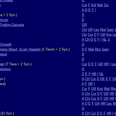
t Flower
D
e
Cor
F
Kef
Mal
Siz
A
D
E
F
I
a + 1 Syn.)
D
nicum
D
Trailing Gazania
GR
Chi
GR
Les
Mal
Sam
Chi
Cor
D
F
GR
Kre
L
A
CH
D
E
F
I
NL
S
 Gingelli
D
Cretan Weed, Scaly Hawkbit
(1 Taxon + 2 Syn.)
D
F
Mal
Rho
Sam
eweed
D
D
wer
(7 Taxa + 2 Syn.)
Cor
D
E
F
GR
HR
I
Le
liopsis
D
D
E
F
HR
I
NL
yn.)
A
CH
Cor
D
DK
E
F
G
axa)
A
F
HR
I
Cor
F
GR
Kos
Mal
Rh
A
Chi
Cor
D
F
GR
HR
A
Chi
Cor
D
F
GR
HR
A
D
E
F
GR
HR
Les
M
D
(11 Syn.)
A
CH
Cor
D
E
F
HR
I