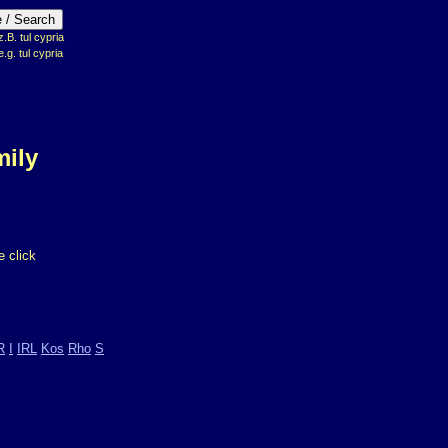
B. tul cypria
e.g. tul cypria
mily
 click
R
I
IRL
Kos
Rho
S