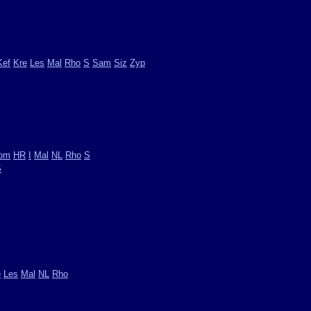
Kef
Kre
Les
Mal
Rho
S
Sam
Siz
Zyp
om
HR
I
Mal
NL
Rho
S
S
e
Les
Mal
NL
Rho