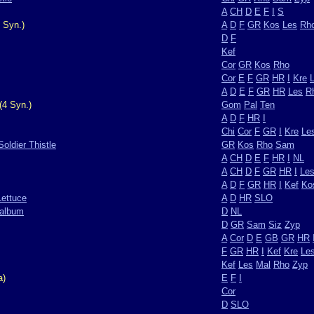
A
CH
D
E
F
I
S
 Syn.)
A
D
F
GR
Kos
Les
Rh
D
F
Kef
Cor
GR
Kos
Rho
Cor
E
F
GR
HR
I
Kre
A
D
E
F
GR
HR
Les
R
(4 Syn.)
Gom
Pal
Ten
A
D
F
HR
I
Chi
Cor
F
GR
I
Kre
Le
Soldier Thistle
GR
Kos
Rho
Sam
A
CH
D
E
F
HR
I
NL
A
CH
D
F
GR
HR
I
Le
A
D
F
GR
HR
I
Kef
Ko
Lettuce
A
D
HR
SLO
oalbum
D
NL
D
GR
Sam
Siz
Zyp
A
Cor
D
E
GB
GR
HR
F
GR
HR
I
Kef
Kre
Le
Kef
Les
Mal
Rho
Zyp
a)
E
F
I
Cor
D
SLO