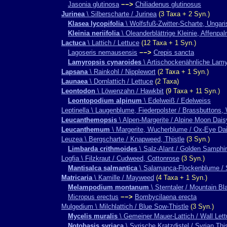
Jasonia glutinosa
−−>
Chiliadenus glutinosus
Jurinea
\ Silberscharte / Jurinea
(3 Taxa + 2 Syn.)
Klasea lycopifolia
\ Wolfsfuß-Zwitter-Scharte, Ungar
Kleinia neriifolia
\ Oleanderblättrige Kleinie, Affenpa
Lactuca
\ Lattich / Lettuce
(12 Taxa + 1 Syn.)
Lagoseris nemausensis
−−>
Crepis sancta
Lamyropsis cynaroides
\ Artischockenähnliche Lamy
Lapsana
\ Rainkohl / Nipplewort
(2 Taxa + 1 Syn.)
Launaea
\ Dornlattich / Lettuce
(2 Taxa)
Leontodon
\ Löwenzahn / Hawkbit
(9 Taxa + 11 Syn.)
Leontopodium alpinum
\ Edelweiß / Edelweiss
Leptinella \ Laugenblume, Fiederpolster / Brassbuttons,
Leucanthemopsis
\ Alpen-Margerite / Alpine Moon Dais
Leucanthemum
\ Margerite, Wucherblume / Ox-Eye Da
Leuzea \ Bergscharte / Knapweed, Thistle
(3 Syn.)
Limbarda crithmoides
\ Salz-Alant / Golden Samphi
Logfia \ Filzkraut / Cudweed, Cottonrose
(3 Syn.)
Mantisalca salmantica
\ Salamanca-Flockenblume /
Matricaria
\ Kamille / Mayweed
(4 Taxa + 1 Syn.)
Melampodium montanum
\ Sterntaler / Mountain Bl
Micropus erectus
−−>
Bombycilaena erecta
Mulgedium \ Milchlattich / Blue Sow-Thistle
(3 Syn.)
Mycelis muralis
\ Gemeiner Mauer-Lattich / Wall Let
Notobasis syriaca
\ Syrische Kratzdistel / Syrian This