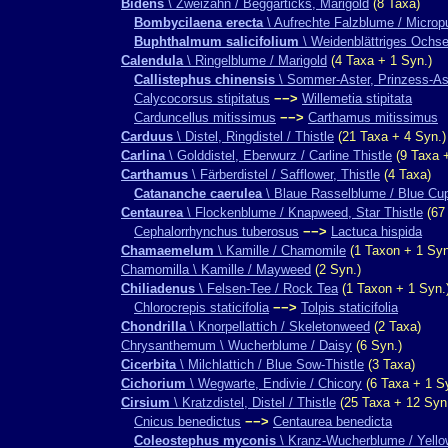
Bidens
\ Zweizahn / Beggarticks, Marigold
(8 Taxa)
Bombycilaena erecta
\ Aufrechte Falzblume / Microp
Buphthalmum salicifolium
\ Weidenblättriges Ochs
Calendula
\ Ringelblume / Marigold
(4 Taxa + 1 Syn.)
Callistephus chinensis
\ Sommer-Aster, Prinzess-Ast
Calycocorsus stipitatus
−−>
Willemetia stipitata
Carduncellus mitissimus
−−>
Carthamus mitissimus
Carduus
\ Distel, Ringdistel / Thistle
(21 Taxa + 4 Syn.)
Carlina
\ Golddistel, Eberwurz / Carline Thistle
(9 Taxa +
Carthamus
\ Färberdistel / Safflower, Thistle
(4 Taxa)
Catananche caerulea
\ Blaue Rasselblume / Blue Cu
Centaurea
\ Flockenblume / Knapweed, Star Thistle
(67
Cephalorrhynchus tuberosus
−−>
Lactuca hispida
Chamaemelum
\ Kamille / Chamomile
(1 Taxon + 1 Syn
Chamomilla \ Kamille / Mayweed
(2 Syn.)
Chiliadenus
\ Felsen-Tee / Rock Tea
(1 Taxon + 1 Syn.
Chlorocrepis staticifolia
−−>
Tolpis staticifolia
Chondrilla
\ Knorpellattich / Skeletonweed
(2 Taxa)
Chrysanthemum \ Wucherblume / Daisy
(6 Syn.)
Cicerbita
\ Milchlattich / Blue Sow-Thistle
(3 Taxa)
Cichorium
\ Wegwarte, Endivie / Chicory
(6 Taxa + 1 S
Cirsium
\ Kratzdistel, Distel / Thistle
(25 Taxa + 12 Syn
Cnicus benedictus
−−>
Centaurea benedicta
Coleostephus myconis
\ Kranz-Wucherblume / Yello