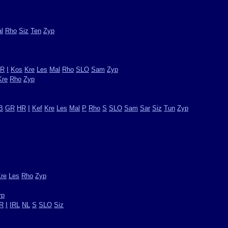
l
Rho
Siz
Ten
Zyp
R
I
Kos
Kre
Les
Mal
Rho
SLO
Sam
Zyp
Kre
Rho
Zyp
B
GR
HR
I
Kef
Kre
Les
Mal
P
Rho
S
SLO
Sam
Sar
Siz
Tun
Zyp
re
Les
Rho
Zyp
yp
R
I
IRL
NL
S
SLO
Siz