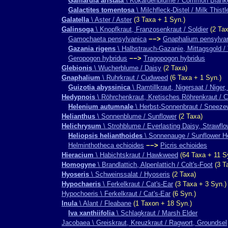
Gaillardia aristata
\ Kokardenblume / Common Blanke
Galactites tomentosa
\ Milchfleck-Distel / Milk Thistl
Galatella
\ Aster / Aster
(3 Taxa + 1 Syn.)
Galinsoga
\ Knopfkraut, Franzosenkraut / Soldier
(2 Tax
Gamochaeta pensylvanica
−−>
Gnaphalium pensylva
Gazania rigens
\ Halbstrauch-Gazanie, Mittagsgold / 
Geropogon hybridus
−−>
Tragopogon hybridus
Glebionis
\ Wucherblume / Daisy
(2 Taxa)
Gnaphalium
\ Ruhrkraut / Cudweed
(6 Taxa + 1 Syn.)
Guizotia abyssinica
\ Ramtillkraut, Nigersaat / Niger,
Hedypnois
\ Röhrchenkraut, Kretisches Röhrenkraut / 
Helenium autumnale
\ Herbst-Sonnenbraut / Sneez
Helianthus
\ Sonnenblume / Sunflower
(2 Taxa)
Helichrysum
\ Strohblume / Everlasting Daisy, Strawflo
Heliopsis helianthoides
\ Sonnenauge / Sunflower He
Helminthotheca echioides
−−>
Picris echioides
Hieracium
\ Habichtskraut / Hawkweed
(64 Taxa + 11 S
Homogyne
\ Brandlattich, Alpenlattich / Colt's-Foot
(3 T
Hyoseris
\ Schweinssalat / Hyoseris
(2 Taxa)
Hypochaeris
\ Ferkelkraut / Cat's-Ear
(3 Taxa + 3 Syn.)
Hypochoeris \ Ferkelkraut / Cat's-Ear
(6 Syn.)
Inula
\ Alant / Fleabane
(1 Taxon + 18 Syn.)
Iva xanthiifolia
\ Schlagkraut / Marsh Elder
Jacobaea \ Greiskraut, Kreuzkraut / Ragwort, Groundsel