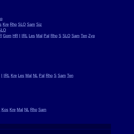
yp
s
Kre
Rho
SLO
Sam
Siz
SLO
R
Gom
HR
I
IRL
Les
Mal
Pal
Rho
S
SLO
Sam
Ten
Zyp
I
IRL
Kre
Les
Mal
NL
Pal
Rho
S
Sam
Ten
I
Kos
Kre
Mal
NL
Rho
Sam