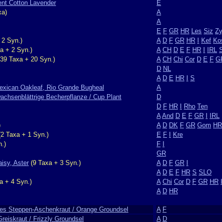
ent Cotton Lavender
E
xa)
A
A
E
F
GR
HR
Les
Siz
Z
 2 Syn.)
A
D
F
GR
HR
I
Kef
Ko
a + 2 Syn.)
A
CH
D
E
F
HR
I
IRL
39 Taxa + 20 Syn.)
A
CH
Chi
Cor
D
E
F
G
D
NL
A
D
E
HR
I
S
exican Oakleaf, Rio Grande Bugheal
A
achsenblättrige Becherpflanze / Cup Plant
D
D
F
HR
I
Rho
Ten
A
And
D
E
F
GR
I
IRL
)
A
D
DK
F
GR
Gom
HR
2 Taxa + 1 Syn.)
E
F
I
Kre
.)
F
I
GR
isy, Aster
(9 Taxa + 3 Syn.)
A
D
F
GR
I
A
D
E
F
HR
S
SLO
a + 4 Syn.)
A
Chi
Cor
D
F
GR
HR
A
D
HR
ges Steppen-Aschenkraut / Orange Groundsel
A
F
eiskraut / Frizzly Groundsel
A
D