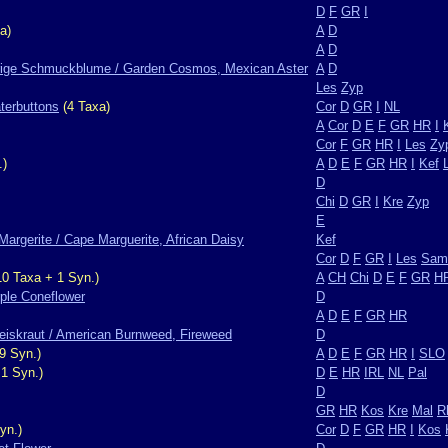
D
F
GR
I
a)
A
D
A
D
rige Schmuckblume / Garden Cosmos, Mexican Aster
A
D
Les
Zyp
terbuttons
(4 Taxa)
Cor
D
GR
I
NL
A
Cor
D
E
F
GR
HR
I
Cor
F
GR
HR
I
Les
Zy
.)
A
D
E
F
GR
HR
I
Kef
D
Chi
D
GR
I
Kre
Zyp
E
argerite / Cape Marguerite, African Daisy
Kef
Cor
D
F
GR
I
Les
Sam
0 Taxa + 1 Syn.)
A
CH
Chi
D
E
F
GR
H
ple Coneflower
D
A
D
E
F
GR
HR
eiskraut / American Burnweed, Fireweed
D
9 Syn.)
A
D
E
F
GR
HR
I
SLO
1 Syn.)
D
E
HR
IRL
NL
Pal
D
GR
HR
Kos
Kre
Mal
R
yn.)
Cor
D
F
GR
HR
I
Kos