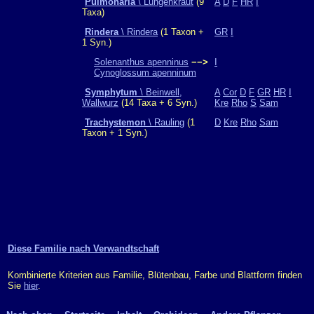
Pulmonaria
\ Lungenkraut
(9
A
D
F
HR
I
Taxa)
Rindera
\ Rindera
(1 Taxon +
GR
I
1 Syn.)
Solenanthus apenninus
−−>
I
Cynoglossum apenninum
Symphytum
\ Beinwell,
A
Cor
D
F
GR
HR
I
Wallwurz
(14 Taxa + 6 Syn.)
Kre
Rho
S
Sam
Trachystemon
\ Rauling
(1
D
Kre
Rho
Sam
Taxon + 1 Syn.)
Diese Familie nach Verwandtschaft
Kombinierte Kriterien aus Familie, Blütenbau, Farbe und Blattform finden
Sie
hier
.