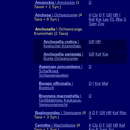
Amsinckia
\ Amsinckie
(1
D
Taxon + 1 Syn.)
Anchusa
\ Ochsenzunge
(4
A
Chi
D
F
GR
HR
I
Taxa + 8 Syn.)
Kef
Kre
Les
PL
Rho
S
Sam
Zyp
Anchusella
\ Ochsenzunge,
Krummhals (2 Taxa)
Anchusella cretica
\
GR
HR
Kretischer Krummhals
Anchusella variegata
\
GR
Kef
Kre
Bunte Ochsenzunge
Asperugo procumbens
\
D
Scharfkraut,
Schlangenäuglein
Borago officinalis
\
D
I
Kre
Mal
Boretsch
Brunnera macrophylla
\
D
Großblättriges Kaukasus-
Vergissmeinnicht
Buglossoides
\ Steinsame
(4
A
D
F
GR
HR
Kef
Rho
Taxa + 3 Syn.)
S
Cerinthe
\ Wachsblume
(4
A
Chi
D
F
GR
HR
Kef
Taxa + 1 Syn.)
Kre
P
Sam
Siz