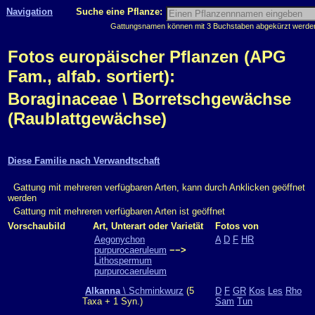
Navigation
Suche eine Pflanze:
Gattungsnamen können mit 3 Buchstaben abgekürzt werden, 
Fotos europäischer Pflanzen (APG
Fam., alfab. sortiert):
Boraginaceae \ Borretschgewächse
(Raublattgewächse)
Diese Familie nach Verwandtschaft
Gattung mit mehreren verfügbaren Arten, kann durch Anklicken geöffnet
werden
Gattung mit mehreren verfügbaren Arten ist geöffnet
Vorschaubild
Art, Unterart oder Varietät
Fotos von
Aegonychon
A
D
F
HR
purpurocaeruleum
−−>
Lithospermum
purpurocaeruleum
Alkanna
\ Schminkwurz
(5
D
F
GR
Kos
Les
Rho
Taxa + 1 Syn.)
Sam
Tun