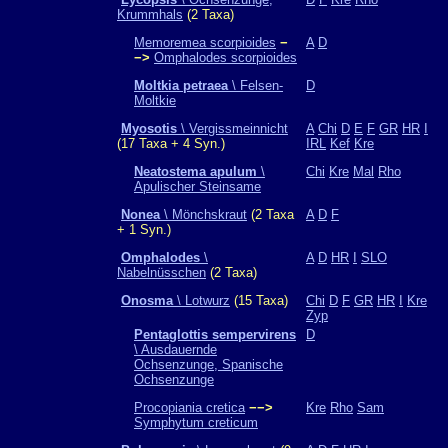
Krummhals
(2 Taxa)
Memoremea scorpioides
−
A
D
−>
Omphalodes scorpioides
Moltkia petraea
\ Felsen-
D
Moltkie
Myosotis
\ Vergissmeinnicht
A
Chi
D
E
F
GR
HR
I
(17 Taxa + 4 Syn.)
IRL
Kef
Kre
Neatostema apulum
\
Chi
Kre
Mal
Rho
Apulischer Steinsame
Nonea
\ Mönchskraut
(2 Taxa
A
D
F
+ 1 Syn.)
Omphalodes
\
A
D
HR
I
SLO
Nabelnüsschen
(2 Taxa)
Onosma
\ Lotwurz
(15 Taxa)
Chi
D
F
GR
HR
I
Kre
Zyp
Pentaglottis sempervirens
D
\ Ausdauernde
Ochsenzunge, Spanische
Ochsenzunge
Procopiania cretica
−−>
Kre
Rho
Sam
Symphytum creticum