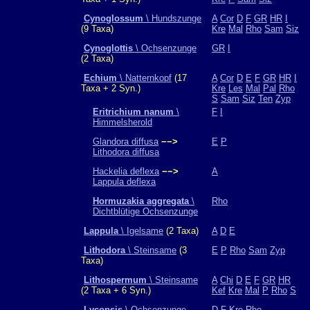
Cynoglossum
\ Hundszunge
A
Cor
D
F
GR
HR
I
(9 Taxa)
Kre
Mal
Rho
Sam
Siz
Cynoglottis
\ Ochsenzunge
GR
I
(2 Taxa)
Echium
\ Natternkopf
(17
A
Cor
D
E
F
GR
HR
I
Taxa + 2 Syn.)
Kre
Les
Mal
Pal
Rho
S
Sam
Siz
Ten
Zyp
Eritrichium nanum
\
F
I
Himmelsherold
Glandora diffusa
−−>
E
P
Lithodora diffusa
Hackelia deflexa
−−>
A
Lappula deflexa
Hormuzakia aggregata
\
Rho
Dichtblütige Ochsenzunge
Lappula
\ Igelsame
(2 Taxa)
A
D
E
Lithodora
\ Steinsame
(3
E
P
Rho
Sam
Zyp
Taxa)
Lithospermum
\ Steinsame
A
Chi
D
E
F
GR
HR
(2 Taxa + 6 Syn.)
Kef
Kre
Mal
P
Rho
S
Lycopsis
\ Ochsenzunge,
D
F
Kre
Rho