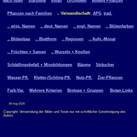
Nach oben
Startseite
Inhalt
Orchideen
Andere Pflanzen
Pflanzen nach Familien
.. Verwandtschaft:
APG
trad.
.. wiss. Namen
.. deut. Namen
.. engl. Namen
.. Blütenfarben
.. Blütenbau
.. Blattform
.. Regionen
.. Aufn.-Monat
.. Früchten + Samen
.. Wurzeln + Knollen
Schädlingsbefall + Missbildungen
Bäume
Sträucher
Wasser-Pfl.
Kletter-/Schling-Pfl.
Nutz-Pfl.
Zier-Pflanzen
Farb-Var.
Mehrere Kriterien
Biotope + Gruppen
Botan.Links
06-Aug-2026
Copyright: Verwendung der Bilder und Texte nur mit schriftlicher Genehmigung des
Autors.