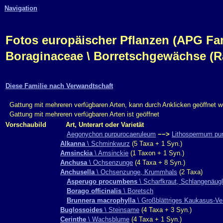
Navigation
Fotos europäischer Pflanzen (APG Fam.,
Boraginaceae \ Borretschgewächse (R
Diese Familie nach Verwandtschaft
Gattung mit mehreren verfügbaren Arten, kann durch Anklicken geöffnet 
Gattung mit mehreren verfügbaren Arten ist geöffnet
Vorschaubild
Art, Unterart oder Varietät
Aegonychon purpurocaeruleum
−−>
Lithospermum pu
Alkanna
\ Schminkwurz
(5 Taxa + 1 Syn.)
Amsinckia
\ Amsinckie
(1 Taxon + 1 Syn.)
Anchusa
\ Ochsenzunge
(4 Taxa + 8 Syn.)
Anchusella
\ Ochsenzunge, Krummhals
(2 Taxa)
Asperugo procumbens
\ Scharfkraut, Schlangenäugl
Borago officinalis
\ Boretsch
Brunnera macrophylla
\ Großblättriges Kaukasus-Ve
Buglossoides
\ Steinsame
(4 Taxa + 3 Syn.)
Cerinthe
\ Wachsblume
(4 Taxa + 1 Syn.)