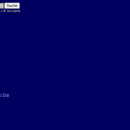
.B. tul cypria
m
Zyp