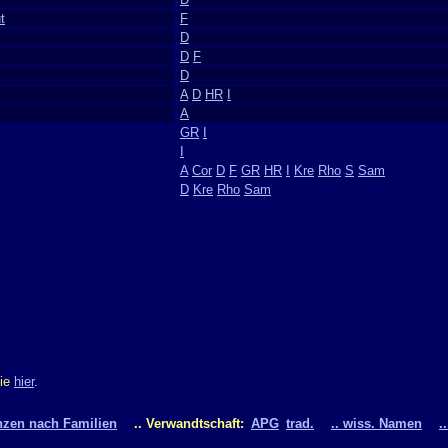
t
F
D
D
F
D
A
D
HR
I
A
GR
I
I
A
Cor
D
F
GR
HR
I
Kre
Rho
S
Sam
D
Kre
Rho
Sam
Sie
hier
.
nzen nach Familien
.. Verwandtschaft:
APG
trad.
.. wiss. Namen
.