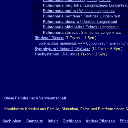
Pulmonaria longifolia
\ Langblättriges Lungenkrau
Pulmonaria mollis
\ Weiches Lungenkraut
Pulmonaria montana
\ Knolliges Lungenkraut
Pulmonaria obscura
\ Dunkles Lungenkraut
Pulmonaria officinalis
\ Echtes Lungenkraut
Pulmonaria stiriaca
\ Steirisches Lungenkraut
Rindera
\ Rindera
(1 Taxon + 1 Syn.)
Solenanthus apenninus
−−>
Cynoglossum apenninum
Symphytum
\ Beinwell, Wallwurz
(14 Taxa + 6 Syn.)
Trachystemon
\ Rauling
(1 Taxon + 1 Syn.)
Diese Familie nach Verwandtschaft
Kombinierte Kriterien aus Familie, Blütenbau, Farbe und Blattform finden 
Nach oben
Startseite
Inhalt
Orchideen
Andere Pflanzen
Pfla