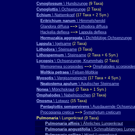
Cynoglossum
\ Hundszunge
(9 Taxa)
Cynoglottis
\ Ochsenzunge
(2 Taxa)
Echium
\ Natternkopf
(17 Taxa + 2 Syn.)
Eritrichium nanum
\ Himmelsherold
Glandora diffusa
−−>
Lithodora diffusa
Hackelia deflexa
−−>
Lappula deflexa
Hormuzakia aggregata
\ Dichtblütige Ochsenzunge
Lappula
\ Igelsame
(2 Taxa)
Lithodora
\ Steinsame
(3 Taxa)
Lithospermum
\ Steinsame
(2 Taxa + 6 Syn.)
Lycopsis
\ Ochsenzunge, Krummhals
(2 Taxa)
Memoremea scorpioides
−−>
Omphalodes scorpioide
Moltkia petraea
\ Felsen-Moltkie
Myosotis
\ Vergissmeinnicht
(17 Taxa + 4 Syn.)
Neatostema apulum
\ Apulischer Steinsame
Nonea
\ Mönchskraut
(2 Taxa + 1 Syn.)
Omphalodes
\ Nabelnüsschen
(2 Taxa)
Onosma
\ Lotwurz
(15 Taxa)
Pentaglottis sempervirens
\ Ausdauernde Ochsenzu
Procopiania cretica
−−>
Symphytum creticum
Pulmonaria
\ Lungenkraut (9 Taxa)
Pulmonaria affinis
\ Ähnliches Lungenkraut
Pulmonaria angustifolia
\ Schmalblättriges Lunge
Pulmonaria collina
\ Hügel-Lungenkraut