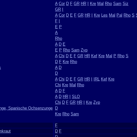
A
Cor
D
F
GR
HR
I
Kre
Mal
Rho
Sam
Siz
GR
I
A
Cor
D
E
F
GR
HR
I
Kre
Les
Mal
Pal
Rho
S
F
I
E
P
A
Rho
A
D
E
E
P
Rho
Sam
Zyp
A
Chi
D
E
F
GR
HR
Kef
Kre
Mal
P
Rho
S
D
F
Kre
Rho
s
A
D
D
A
Chi
D
E
F
GR
HR
I
IRL
Kef
Kre
Chi
Kre
Mal
Rho
A
D
F
A
D
HR
I
SLO
Chi
D
F
GR
HR
I
Kre
Zyp
nge, Spanische Ochsenzunge
D
Kre
Rho
Sam
F
nkraut
D
F
D