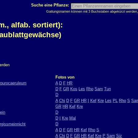
Suche eine Pflanze:
Gattungsnamen können mit 3 Buchstaben abgekürzt werden, z
 alfab. sortiert):
aublattgewächse)
werden
Fotos von
rpurocaeruleum
A
D
F
HR
D
F
GR
Kos
Les
Rho
Sam
Tun
D
A
Chi
D
F
GR
HR
I
Kef
Kre
Les
PL
Rho
S
Sa
GR
HR
Kef
Kre
ein
D
D
I
Kre
Mal
rgissmeinnicht
D
A
D
F
GR
HR
Kef
Rho
S
A
Chi
D
F
GR
HR
Kef
Kre
P
Sam
Siz