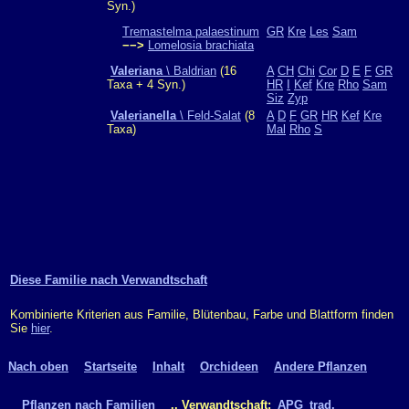
Syn.)
Tremastelma palaestinum
GR
Kre
Les
Sam
−−>
Lomelosia brachiata
Valeriana
\ Baldrian
(16
A
CH
Chi
Cor
D
E
F
GR
Taxa + 4 Syn.)
HR
I
Kef
Kre
Rho
Sam
Siz
Zyp
Valerianella
\ Feld-Salat
(8
A
D
F
GR
HR
Kef
Kre
Taxa)
Mal
Rho
S
Diese Familie nach Verwandtschaft
Kombinierte Kriterien aus Familie, Blütenbau, Farbe und Blattform finden
Sie
hier
.
Nach oben
Startseite
Inhalt
Orchideen
Andere Pflanzen
Pflanzen nach Familien
.. Verwandtschaft:
APG
trad.