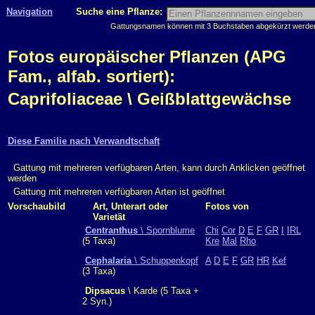
Navigation
Suche eine Pflanze:
Gattungsnamen können mit 3 Buchstaben abgekürzt werden, 
Fotos europäischer Pflanzen (APG
Fam., alfab. sortiert):
Caprifoliaceae \ Geißblattgewächse
Diese Familie nach Verwandtschaft
Gattung mit mehreren verfügbaren Arten, kann durch Anklicken geöffnet
werden
Gattung mit mehreren verfügbaren Arten ist geöffnet
Vorschaubild
Art, Unterart oder
Fotos von
Varietät
Centranthus
\ Spornblume
Chi
Cor
D
E
F
GR
I
IRL
(5 Taxa)
Kre
Mal
Rho
Cephalaria
\ Schuppenkopf
A
D
E
F
GR
HR
Kef
(3 Taxa)
Dipsacus
\ Karde (5 Taxa +
2 Syn.)