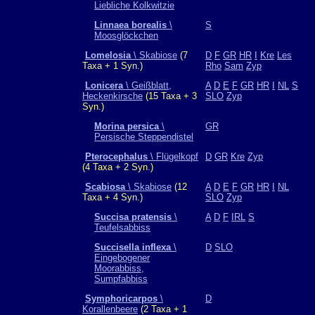
Liebliche Kolkwitzie
Linnaea borealis
\
S
Moosglöckchen
Lomelosia
\ Skabiose
(7
D
F
GR
HR
I
Kre
Les
Taxa + 1 Syn.)
Rho
Sam
Zyp
Lonicera
\ Geißblatt,
A
D
E
F
GR
HR
I
NL
S
Heckenkirsche
(15 Taxa + 3
SLO
Zyp
Syn.)
Morina persica
\
GR
Persische Steppendistel
Pterocephalus
\ Flügelkopf
D
GR
Kre
Zyp
(4 Taxa + 2 Syn.)
Scabiosa
\ Skabiose
(12
A
D
E
F
GR
HR
I
NL
Taxa + 4 Syn.)
SLO
Zyp
Succisa pratensis
\
A
D
F
IRL
S
Teufelsabbiss
Succisella inflexa
\
D
SLO
Eingebogener
Moorabbiss,
Sumpfabbiss
Symphoricarpos
\
D
Korallenbeere
(2 Taxa + 1