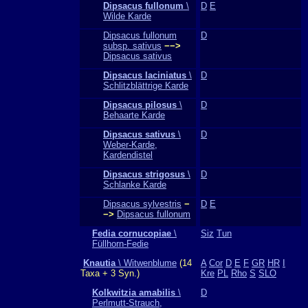
Dipsacus fullonum
\
D
E
Wilde Karde
Dipsacus fullonum
D
subsp. sativus
−−>
Dipsacus sativus
Dipsacus laciniatus
\
D
Schlitzblättrige Karde
Dipsacus pilosus
\
D
Behaarte Karde
Dipsacus sativus
\
D
Weber-Karde,
Kardendistel
Dipsacus strigosus
\
D
Schlanke Karde
Dipsacus sylvestris
−
D
E
−>
Dipsacus fullonum
Fedia cornucopiae
\
Siz
Tun
Füllhorn-Fedie
Knautia
\ Witwenblume
(14
A
Cor
D
E
F
GR
HR
I
Taxa + 3 Syn.)
Kre
PL
Rho
S
SLO
Kolkwitzia amabilis
\
D
Perlmutt-Strauch,