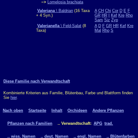
−>
Lomelosia brachiata
Valeriana
\ Baldrian
(16 Taxa
A
CH
Chi
Cor
D
E
F
+ 4 Syn.)
GR
HR
I
Kef
Kre
Rho
Sam
Siz
Zyp
Valerianella
\ Feld-Salat
(8
A
D
F
GR
HR
Kef
Kre
Taxa)
Mal
Rho
S
Diese Familie nach Verwandtschaft
Kombinierte Kriterien aus Familie, Blütenbau, Farbe und Blattform finden
Sie
hier
.
Nach oben
Startseite
Inhalt
Orchideen
Andere Pflanzen
Pflanzen nach Familien
.. Verwandtschaft:
APG
trad.
.. wiss. Namen
.. deut. Namen
.. engl. Namen
.. Blütenfarben