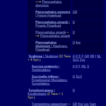
−−>
Pterocephalus
plumosus
Pterocephalus perennis
GR
\ Felsen-Federkopf
Pterocephalus pinardi
\
D
Pinards Flügelkopf
Pterocephalus pinardii
−
D
−>
Pterocephalus pinardi
Pterocephalus
D
Kre
plumosus
\ Haarkranz-
Flügelkopf
Scabiosa
\ Skabiose
(12 Taxa
A
D
E
F
GR
HR
I
NL
+ 4 Syn.)
SLO
Zyp
Succisa pratensis
\
A
D
F
IRL
S
Teufelsabbiss
Succisella inflexa
\
D
SLO
Eingebogener Moorabbiss,
Sumpfabbiss
Symphoricarpos
\
D
Korallenbeere
(2 Taxa + 1
Syn.)
Tremastelma palaestinum
−
GR
Kre
Les
Sam