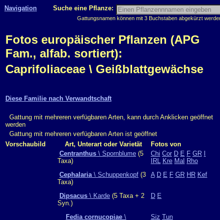
Navigation
Suche eine Pflanze:
Gattungsnamen können mit 3 Buchstaben abgekürzt werden, 
Fotos europäischer Pflanzen (APG
Fam., alfab. sortiert):
Caprifoliaceae \ Geißblattgewächse
Diese Familie nach Verwandtschaft
Gattung mit mehreren verfügbaren Arten, kann durch Anklicken geöffnet
werden
Gattung mit mehreren verfügbaren Arten ist geöffnet
Vorschaubild
Art, Unterart oder Varietät
Fotos von
Centranthus
\ Spornblume
(5
Chi
Cor
D
E
F
GR
I
Taxa)
IRL
Kre
Mal
Rho
Cephalaria
\ Schuppenkopf
(3
A
D
E
F
GR
HR
Kef
Taxa)
Dipsacus
\ Karde
(5 Taxa + 2
D
E
Syn.)
Fedia cornucopiae
\
Siz
Tun