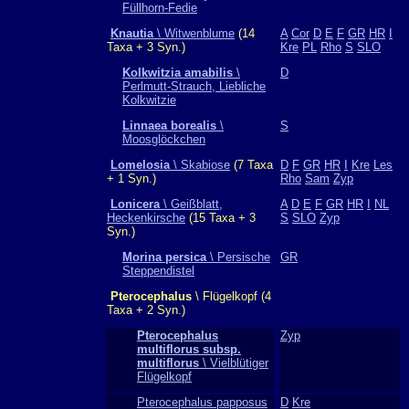
Füllhorn-Fedie
Knautia
\ Witwenblume
(14
A
Cor
D
E
F
GR
HR
I
Taxa + 3 Syn.)
Kre
PL
Rho
S
SLO
Kolkwitzia amabilis
\
D
Perlmutt-Strauch, Liebliche
Kolkwitzie
Linnaea borealis
\
S
Moosglöckchen
Lomelosia
\ Skabiose
(7 Taxa
D
F
GR
HR
I
Kre
Les
+ 1 Syn.)
Rho
Sam
Zyp
Lonicera
\ Geißblatt,
A
D
E
F
GR
HR
I
NL
Heckenkirsche
(15 Taxa + 3
S
SLO
Zyp
Syn.)
Morina persica
\ Persische
GR
Steppendistel
Pterocephalus
\ Flügelkopf (4
Taxa + 2 Syn.)
Pterocephalus
Zyp
multiflorus subsp.
multiflorus
\ Vielblütiger
Flügelkopf
Pterocephalus papposus
D
Kre