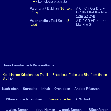
−>
Lomelosia brachiata
Valeriana
\ Baldrian
(16 Taxa
A
CH
Chi
Cor
D
E
F
+ 4 Syn.)
GR
HR
I
Kef
Kre
Rho
Sam
Siz
Zyp
Valerianella
\ Feld-Salat
(8
A
D
F
GR
HR
Kef
Kre
Taxa)
Mal
Rho
S
Diese Familie nach Verwandtschaft
Kombinierte Kriterien aus Familie, Blütenbau, Farbe und Blattform finden
Sie
hier
.
Nach oben
Startseite
Inhalt
Orchideen
Andere Pflanzen
Pflanzen nach Familien
.. Verwandtschaft:
APG
trad.
.. wiss. Namen
.. deut. Namen
.. engl. Namen
.. Blütenfarben