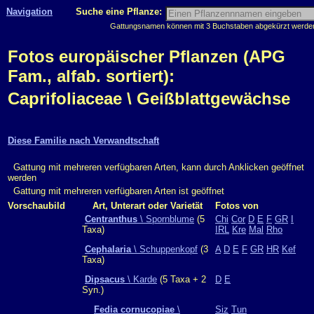
Navigation
Suche eine Pflanze:
Gattungsnamen können mit 3 Buchstaben abgekürzt werden, 
Fotos europäischer Pflanzen (APG
Fam., alfab. sortiert):
Caprifoliaceae \ Geißblattgewächse
Diese Familie nach Verwandtschaft
Gattung mit mehreren verfügbaren Arten, kann durch Anklicken geöffnet
werden
Gattung mit mehreren verfügbaren Arten ist geöffnet
Vorschaubild
Art, Unterart oder Varietät
Fotos von
Centranthus
\ Spornblume
(5
Chi
Cor
D
E
F
GR
I
Taxa)
IRL
Kre
Mal
Rho
Cephalaria
\ Schuppenkopf
(3
A
D
E
F
GR
HR
Kef
Taxa)
Dipsacus
\ Karde
(5 Taxa + 2
D
E
Syn.)
Fedia cornucopiae
\
Siz
Tun