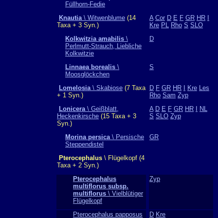
Füllhorn-Fedie
Knautia
\ Witwenblume
(14
A
Cor
D
E
F
GR
HR
I
Taxa + 3 Syn.)
Kre
PL
Rho
S
SLO
Kolkwitzia amabilis
\
D
Perlmutt-Strauch, Liebliche
Kolkwitzie
Linnaea borealis
\
S
Moosglöckchen
Lomelosia
\ Skabiose
(7 Taxa
D
F
GR
HR
I
Kre
Les
+ 1 Syn.)
Rho
Sam
Zyp
Lonicera
\ Geißblatt,
A
D
E
F
GR
HR
I
NL
Heckenkirsche
(15 Taxa + 3
S
SLO
Zyp
Syn.)
Morina persica
\ Persische
GR
Steppendistel
Pterocephalus
\ Flügelkopf (4
Taxa + 2 Syn.)
Pterocephalus
Zyp
multiflorus subsp.
multiflorus
\ Vielblütiger
Flügelkopf
Pterocephalus papposus
D
Kre