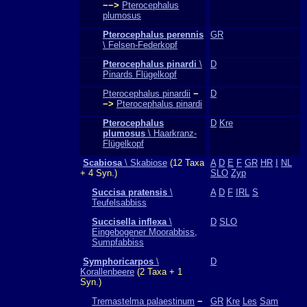
−−>
Pterocephalus
plumosus
Pterocephalus perennis
GR
\ Felsen-Federkopf
Pterocephalus pinardi
\
D
Pinards Flügelkopf
Pterocephalus pinardii
−
D
−>
Pterocephalus pinardi
Pterocephalus
D
Kre
plumosus
\ Haarkranz-
Flügelkopf
Scabiosa
\ Skabiose
(12 Taxa
A
D
E
F
GR
HR
I
NL
+ 4 Syn.)
SLO
Zyp
Succisa pratensis
\
A
D
F
IRL
S
Teufelsabbiss
Succisella inflexa
\
D
SLO
Eingebogener Moorabbiss,
Sumpfabbiss
Symphoricarpos
\
D
Korallenbeere
(2 Taxa + 1
Syn.)
Tremastelma palaestinum
−
GR
Kre
Les
Sam