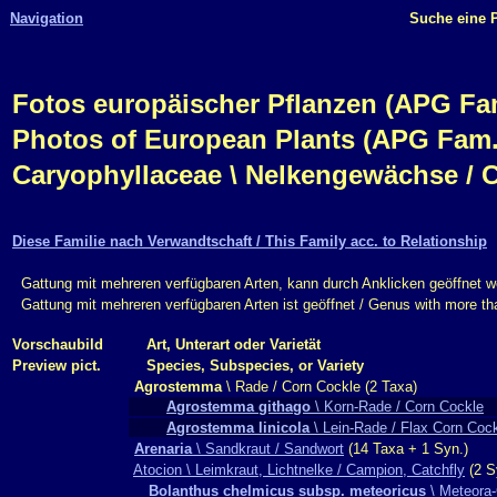
Navigation
Suche eine P
Fotos europäischer Pflanzen (APG Fam.,
Photos of European Plants (APG Fam.,
Caryophyllaceae \ Nelkengewächse / 
Diese Familie nach Verwandtschaft / This Family acc. to Relationship
Gattung mit mehreren verfügbaren Arten, kann durch Anklicken geöffnet w
Gattung mit mehreren verfügbaren Arten ist geöffnet / Genus with more t
Vorschaubild
Art, Unterart oder Varietät
Preview pict.
Species, Subspecies, or Variety
Agrostemma
\ Rade / Corn Cockle (2 Taxa)
Agrostemma githago
\ Korn-Rade / Corn Cockle
Agrostemma linicola
\ Lein-Rade / Flax Corn Coc
Arenaria
\ Sandkraut / Sandwort
(14 Taxa + 1 Syn.)
Atocion \ Leimkraut, Lichtnelke / Campion, Catchfly
(2 S
Bolanthus chelmicus subsp. meteoricus
\ Meteora-