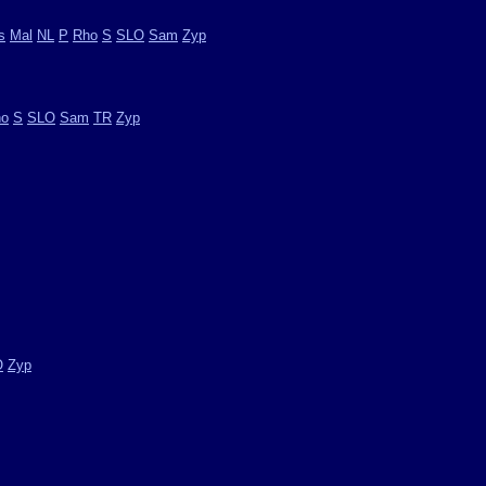
s
Mal
NL
P
Rho
S
SLO
Sam
Zyp
ho
S
SLO
Sam
TR
Zyp
O
Zyp