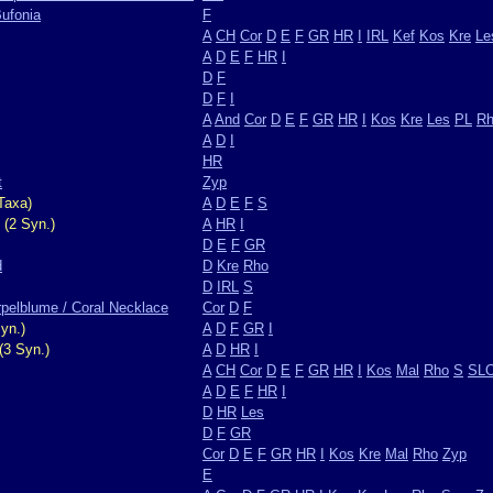
Bufonia
F
A
CH
Cor
D
E
F
GR
HR
I
IRL
Kef
Kos
Kre
Le
A
D
E
F
HR
I
D
F
D
F
I
A
And
Cor
D
E
F
GR
HR
I
Kos
Kre
Les
PL
R
A
D
I
HR
t
Zyp
Taxa)
A
D
E
F
S
(2 Syn.)
A
HR
I
D
E
F
GR
d
D
Kre
Rho
D
IRL
S
rpelblume / Coral Necklace
Cor
D
F
yn.)
A
D
F
GR
I
(3 Syn.)
A
D
HR
I
A
CH
Cor
D
E
F
GR
HR
I
Kos
Mal
Rho
S
SL
A
D
E
F
HR
I
D
HR
Les
D
F
GR
Cor
D
E
F
GR
HR
I
Kos
Kre
Mal
Rho
Zyp
E