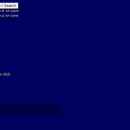
B. tul cypria
e.g. tul cypria
 click