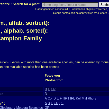
flanze / Search for a plant:
Gattungsnamen können mit 3 Buchstaben abgekürzt werden, z.
Genus names can be abbreviated by
3
letters, 
 alfab. sortiert):
 alphab. sorted):
Campion Family
erden / Genus with more than one available species, can be opened by mouse
han one available species has been opened
Fotos von
Photos from
D
F
GR
kle
D
A
Cor
D
E
F
HR
I
IRL
Kef
Mal
Rho
S
yn.)
A
D
F
GR
I
S
Gipskraut / Meteora Bolanthus
GR