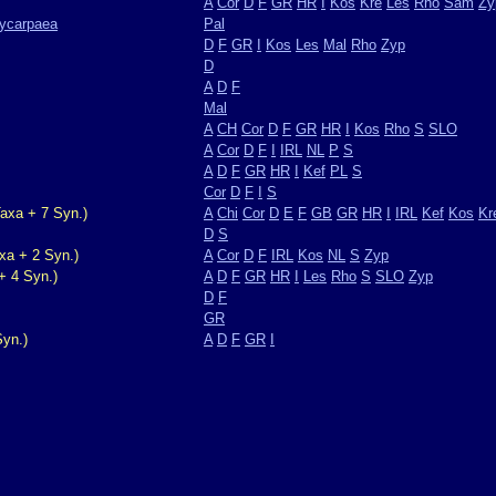
A
Cor
D
F
GR
HR
I
Kos
Kre
Les
Rho
Sam
Zy
lycarpaea
Pal
D
F
GR
I
Kos
Les
Mal
Rho
Zyp
D
A
D
F
Mal
A
CH
Cor
D
F
GR
HR
I
Kos
Rho
S
SLO
A
Cor
D
F
I
IRL
NL
P
S
A
D
F
GR
HR
I
Kef
PL
S
Cor
D
F
I
S
axa + 7 Syn.)
A
Chi
Cor
D
E
F
GB
GR
HR
I
IRL
Kef
Kos
Kr
D
S
xa + 2 Syn.)
A
Cor
D
F
IRL
Kos
NL
S
Zyp
+ 4 Syn.)
A
D
F
GR
HR
I
Les
Rho
S
SLO
Zyp
D
F
GR
yn.)
A
D
F
GR
I