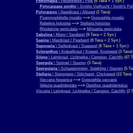
Petrorhagia
\ Felsennelke / Pink
(6 Taxa + 1 Syn.)
Polycarpaea smithii
\ Smiths Vielfrucht / Smith's Po
Polycarpon
\ Nagelkraut / Allseed
(2 Taxa)
Psammophiliella muralis
−−>
Gypsophila muralis
Rabelera holostea
−−>
Stellaria holostea
Rhodalsine geniculata
−−>
Minuartia geniculata
Sabulina
\ Miere / Sandwort
(9 Taxa + 2 Syn.)
Sagina
\ Mastkraut / Pearlwort
(8 Taxa + 2 Syn.)
Saponaria
\ Seifenkraut / Soapwort
(6 Taxa + 1 Syn.)
Scleranthus
\ Knäuelkraut / Knawel, Knotweed
(3 Taxa)
Silene
\ Leimkraut, Lichtnelke / Campion, Catchfly
(67 T
Spergula
\ Spörgel / Spurrey
(3 Taxa)
Spergularia
\ Schuppenmiere, Spärkling / Spurrey
(5 Ta
Stellaria
\ Sternmiere / Stitchwort, Chickweed
(12 Taxa 
Vaccaria hispanica
−−>
Gypsophila vaccaria
Velezia quadridentata
−−>
Dianthus quadridentatus
Viscaria \ Leimkraut, Lichtnelke / Campion, Catchfly
(2 S