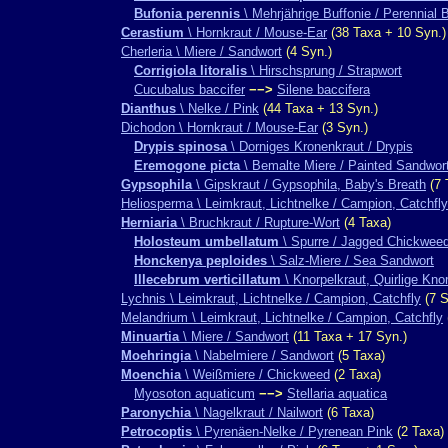
Bufonia perennis
\ Mehrjährige Buffonie / Perennial 
Cerastium
\ Hornkraut / Mouse-Ear
(38 Taxa + 10 Syn.)
Cherleria \ Miere / Sandwort
(4 Syn.)
Corrigiola litoralis
\ Hirschsprung / Strapwort
Cucubalus baccifer
−−>
Silene baccifera
Dianthus
\ Nelke / Pink
(44 Taxa + 13 Syn.)
Dichodon \ Hornkraut / Mouse-Ear
(3 Syn.)
Drypis spinosa
\ Dorniges Kronenkraut / Drypis
Eremogone picta
\ Bemalte Miere / Painted Sandwor
Gypsophila
\ Gipskraut / Gypsophila, Baby's Breath
(7 
Heliosperma \ Leimkraut, Lichtnelke / Campion, Catchfly
Herniaria
\ Bruchkraut / Rupture-Wort
(4 Taxa)
Holosteum umbellatum
\ Spurre / Jagged Chickwee
Honckenya peploides
\ Salz-Miere / Sea Sandwort
Illecebrum verticillatum
\ Knorpelkraut, Quirlige Kno
Lychnis \ Leimkraut, Lichtnelke / Campion, Catchfly
(7 S
Melandrium \ Leimkraut, Lichtnelke / Campion, Catchfly
Minuartia
\ Miere / Sandwort
(11 Taxa + 17 Syn.)
Moehringia
\ Nabelmiere / Sandwort
(5 Taxa)
Moenchia
\ Weißmiere / Chickweed
(2 Taxa)
Myosoton aquaticum
−−>
Stellaria aquatica
Paronychia
\ Nagelkraut / Nailwort
(6 Taxa)
Petrocoptis
\ Pyrenäen-Nelke / Pyrenean Pink
(2 Taxa)