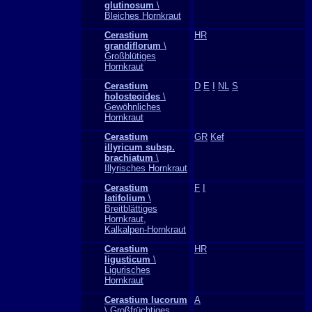
glutinosum
\
Bleiches Hornkraut
Cerastium
HR
grandiflorum
\
Großblütiges
Hornkraut
Cerastium
D
E
I
NL
S
holosteoides
\
Gewöhnliches
Hornkraut
Cerastium
GR
Kef
illyricum subsp.
brachiatum
\
Illyrisches Hornkraut
Cerastium
F
I
latifolium
\
Breitblättiges
Hornkraut,
Kalkalpen-Hornkraut
Cerastium
HR
ligusticum
\
Ligurisches
Hornkraut
Cerastium lucorum
A
\ Großfrüchtiges