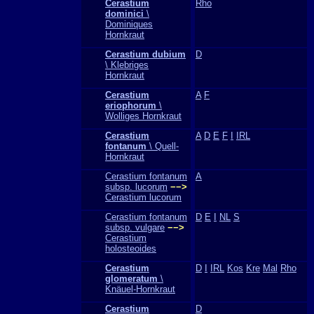
Cerastium
Rho
dominici
\
Dominiques
Hornkraut
Cerastium dubium
D
\ Klebriges
Hornkraut
Cerastium
A
F
eriophorum
\
Wolliges Hornkraut
Cerastium
A
D
E
F
I
IRL
fontanum
\ Quell-
Hornkraut
Cerastium fontanum
A
subsp. lucorum
−−>
Cerastium lucorum
Cerastium fontanum
D
E
I
NL
S
subsp. vulgare
−−>
Cerastium
holosteoides
Cerastium
D
I
IRL
Kos
Kre
Mal
Rho
glomeratum
\
Knäuel-Hornkraut
Cerastium
D