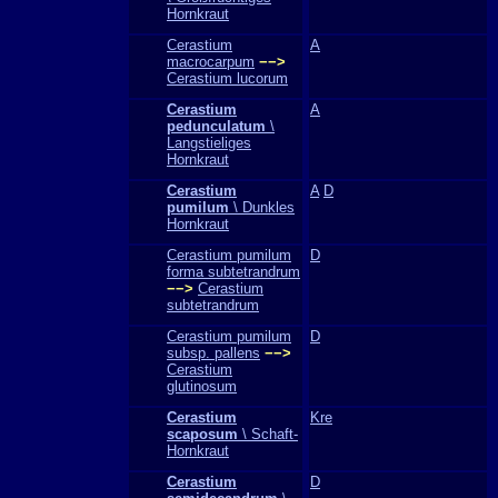
Hornkraut
Cerastium
A
macrocarpum
−−>
Cerastium lucorum
Cerastium
A
pedunculatum
\
Langstieliges
Hornkraut
Cerastium
A
D
pumilum
\ Dunkles
Hornkraut
Cerastium pumilum
D
forma subtetrandrum
−−>
Cerastium
subtetrandrum
Cerastium pumilum
D
subsp. pallens
−−>
Cerastium
glutinosum
Cerastium
Kre
scaposum
\ Schaft-
Hornkraut
Cerastium
D