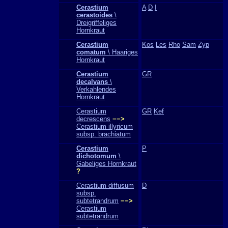
Cerastium
A
D
I
cerastoides
\
Dreigriffeliges
Hornkraut
Cerastium
Kos
Les
Rho
Sam
Zyp
comatum
\ Haariges
Hornkraut
Cerastium
GR
decalvans
\
Verkahlendes
Hornkraut
Cerastium
GR
Kef
decrescens
−−>
Cerastium illyricum
subsp. brachiatum
Cerastium
P
dichotomum
\
Gabeliges Hornkraut
?
Cerastium diffusum
D
subsp.
subtetrandrum
−−>
Cerastium
subtetrandrum