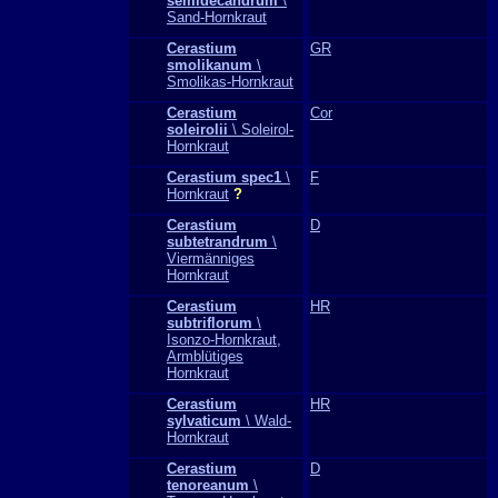
semidecandrum
\
Sand-Hornkraut
Cerastium
GR
smolikanum
\
Smolikas-Hornkraut
Cerastium
Cor
soleirolii
\ Soleirol-
Hornkraut
Cerastium spec1
\
F
Hornkraut
?
Cerastium
D
subtetrandrum
\
Viermänniges
Hornkraut
Cerastium
HR
subtriflorum
\
Isonzo-Hornkraut,
Armblütiges
Hornkraut
Cerastium
HR
sylvaticum
\ Wald-
Hornkraut
Cerastium
D
tenoreanum
\