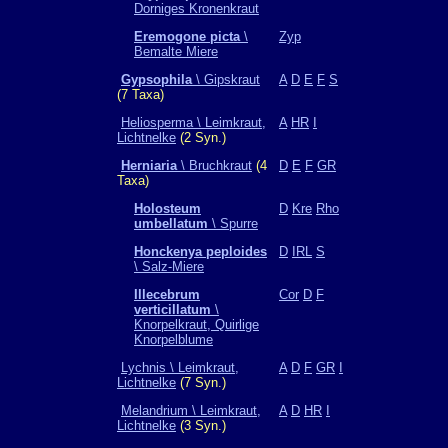
Dorniges Kronenkraut
Eremogone picta
\
Zyp
Bemalte Miere
Gypsophila
\ Gipskraut
A
D
E
F
S
(7 Taxa)
Heliosperma \ Leimkraut,
A
HR
I
Lichtnelke
(2 Syn.)
Herniaria
\ Bruchkraut
(4
D
E
F
GR
Taxa)
Holosteum
D
Kre
Rho
umbellatum
\ Spurre
Honckenya peploides
D
IRL
S
\ Salz-Miere
Illecebrum
Cor
D
F
verticillatum
\
Knorpelkraut, Quirlige
Knorpelblume
Lychnis \ Leimkraut,
A
D
F
GR
I
Lichtnelke
(7 Syn.)
Melandrium \ Leimkraut,
A
D
HR
I
Lichtnelke
(3 Syn.)