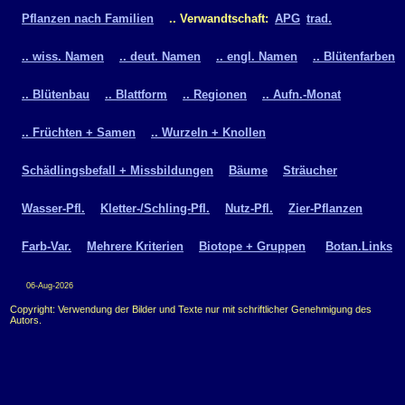
Pflanzen nach Familien
.. Verwandtschaft:
APG
trad.
.. wiss. Namen
.. deut. Namen
.. engl. Namen
.. Blütenfarben
.. Blütenbau
.. Blattform
.. Regionen
.. Aufn.-Monat
.. Früchten + Samen
.. Wurzeln + Knollen
Schädlingsbefall + Missbildungen
Bäume
Sträucher
Wasser-Pfl.
Kletter-/Schling-Pfl.
Nutz-Pfl.
Zier-Pflanzen
Farb-Var.
Mehrere Kriterien
Biotope + Gruppen
Botan.Links
06-Aug-2026
Copyright: Verwendung der Bilder und Texte nur mit schriftlicher Genehmigung des
Autors.