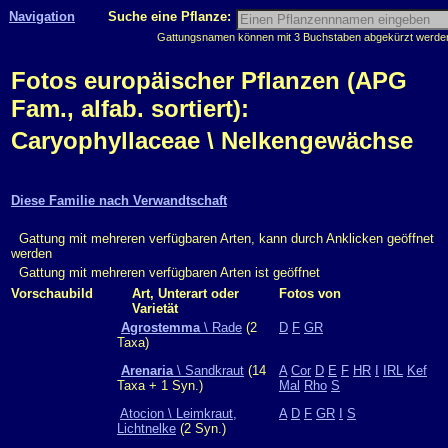
Navigation
Suche eine Pflanze:
Gattungsnamen können mit 3 Buchstaben abgekürzt werden, 
Fotos europäischer Pflanzen (APG
Fam., alfab. sortiert):
Caryophyllaceae \ Nelkengewächse
Diese Familie nach Verwandtschaft
Gattung mit mehreren verfügbaren Arten, kann durch Anklicken geöffnet
werden
Gattung mit mehreren verfügbaren Arten ist geöffnet
Vorschaubild
Art, Unterart oder
Fotos von
Varietät
Agrostemma
\ Rade
(2
D
F
GR
Taxa)
Arenaria
\ Sandkraut
(14
A
Cor
D
E
F
HR
I
IRL
Kef
Taxa + 1 Syn.)
Mal
Rho
S
Atocion \ Leimkraut,
A
D
F
GR
I
S
Lichtnelke
(2 Syn.)