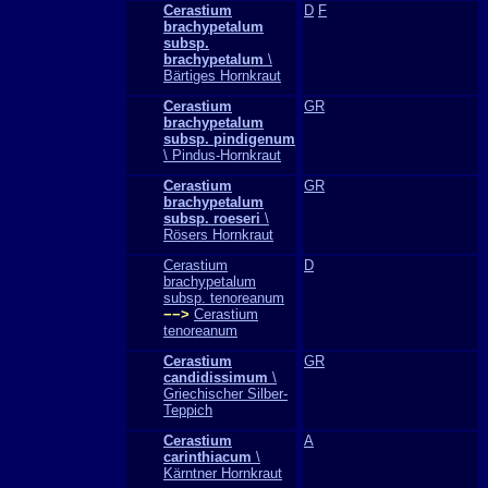
Cerastium
D
F
brachypetalum
subsp.
brachypetalum
\
Bärtiges Hornkraut
Cerastium
GR
brachypetalum
subsp. pindigenum
\ Pindus-Hornkraut
Cerastium
GR
brachypetalum
subsp. roeseri
\
Rösers Hornkraut
Cerastium
D
brachypetalum
subsp. tenoreanum
−−>
Cerastium
tenoreanum
Cerastium
GR
candidissimum
\
Griechischer Silber-
Teppich
Cerastium
A
carinthiacum
\
Kärntner Hornkraut