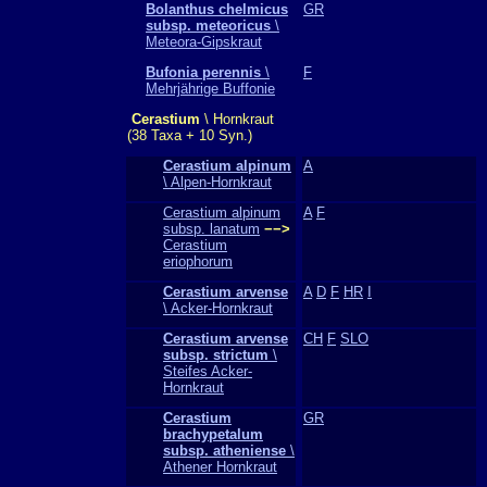
Bolanthus chelmicus
GR
subsp. meteoricus
\
Meteora-Gipskraut
Bufonia perennis
\
F
Mehrjährige Buffonie
Cerastium
\ Hornkraut
(38 Taxa + 10 Syn.)
Cerastium alpinum
A
\ Alpen-Hornkraut
Cerastium alpinum
A
F
subsp. lanatum
−−>
Cerastium
eriophorum
Cerastium arvense
A
D
F
HR
I
\ Acker-Hornkraut
Cerastium arvense
CH
F
SLO
subsp. strictum
\
Steifes Acker-
Hornkraut
Cerastium
GR
brachypetalum
subsp. atheniense
\
Athener Hornkraut