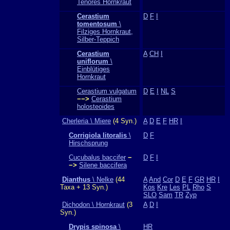
Tenores Hornkraut
Cerastium
D
F
I
tomentosum
\
Filziges Hornkraut,
Silber-Teppich
Cerastium
A
CH
I
uniflorum
\
Einblütiges
Hornkraut
Cerastium vulgatum
D
E
I
NL
S
−−>
Cerastium
holosteoides
Cherleria \ Miere
(4 Syn.)
A
D
E
F
HR
I
Corrigiola litoralis
\
D
F
Hirschsprung
Cucubalus baccifer
−
D
F
I
−>
Silene baccifera
Dianthus
\ Nelke
(44
A
And
Cor
D
E
F
GR
HR
I
Taxa + 13 Syn.)
Kos
Kre
Les
PL
Rho
S
SLO
Sam
TR
Zyp
Dichodon \ Hornkraut
(3
A
D
I
Syn.)
Drypis spinosa
\
HR