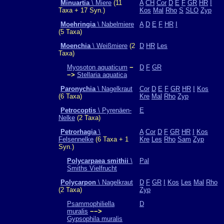
Minuartia
\ Miere
(11
A
CH
Cor
D
E
F
GR
HR
I
Taxa + 17 Syn.)
Kos
Mal
Rho
S
SLO
Zyp
Moehringia
\ Nabelmiere
A
D
E
F
HR
I
(5 Taxa)
Moenchia
\ Weißmiere
(2
D
HR
Les
Taxa)
Myosoton aquaticum
−
D
F
GR
−>
Stellaria aquatica
Paronychia
\ Nagelkraut
Cor
D
E
F
GR
HR
I
Kos
(6 Taxa)
Kre
Mal
Rho
Zyp
Petrocoptis
\ Pyrenäen-
E
Nelke
(2 Taxa)
Petrorhagia
\
A
Cor
D
F
GR
HR
I
Kos
Felsennelke
(6 Taxa + 1
Kre
Les
Rho
Sam
Zyp
Syn.)
Polycarpaea smithii
\
Pal
Smiths Vielfrucht
Polycarpon
\ Nagelkraut
D
F
GR
I
Kos
Les
Mal
Rho
(2 Taxa)
Zyp
Psammophiliella
D
muralis
−−>
Gypsophila muralis