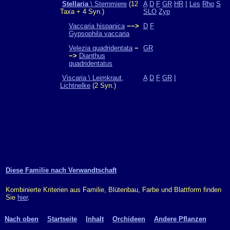
Stellaria
\ Sternmiere
(12
A
D
F
GR
HR
I
Les
Rho
S
Taxa + 4 Syn.)
SLO
Zyp
Vaccaria hispanica
−−>
D
F
Gypsophila vaccaria
Velezia quadridentata
−
GR
−>
Dianthus
quadridentatus
Viscaria \ Leimkraut,
A
D
F
GR
I
Lichtnelke
(2 Syn.)
Diese Familie nach Verwandtschaft
Kombinierte Kriterien aus Familie, Blütenbau, Farbe und Blattform finden
Sie
hier
.
Nach oben
Startseite
Inhalt
Orchideen
Andere Pflanzen