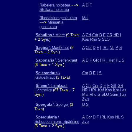
Rabelera holostea
−−>
A
D
F
Stellaria holostea
Rhodalsine geniculata
Mal
−−>
Minuartia
geniculata
Sabulina
\ Miere
(9 Taxa
A
CH
Cor
D
F
GR
HR
I
+ 2 Syn.)
Kos
Rho
S
SLO
Sagina
\ Mastkraut
(8
A
Cor
D
F
I
IRL
NL
P
S
Taxa + 2 Syn.)
Saponaria
\ Seifenkraut
A
D
F
GR
HR
I
Kef
PL
S
(6 Taxa + 1 Syn.)
Scleranthus
\
Cor
D
F
I
S
Knäuelkraut
(3 Taxa)
Silene
\ Leimkraut,
A
Chi
Cor
D
E
F
GB
GR
Lichtnelke
(67 Taxa + 7
HR
I
IRL
Kef
Kos
Kre
Les
Syn.)
Mal
Rho
S
SLO
Sam
Tun
Zyp
Spergula
\ Spörgel
(3
D
S
Taxa)
Spergularia
\
A
Cor
D
F
IRL
Kos
NL
S
Schuppenmiere, Spärkling
Zyp
(5 Taxa + 2 Syn.)