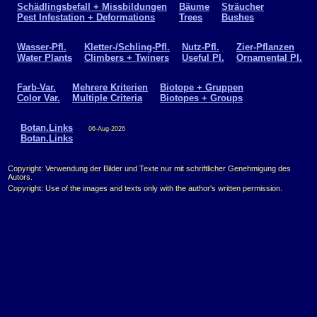
Schädlingsbefall + Missbildungen
Bäume
Sträucher
Pest Infestation + Deformations
Trees
Bushes
Wasser-Pfl.
Kletter-/Schling-Pfl.
Nutz-Pfl.
Zier-Pflanzen
Water Plants
Climbers + Twiners
Useful Pl.
Ornamental Pl.
Farb-Var.
Mehrere Kriterien
Biotope + Gruppen
Color Var.
Multiple Criteria
Biotopes + Groups
Botan.Links
06-Aug-2026
Botan.Links
Copyright: Verwendung der Bilder und Texte nur mit schriftlicher Genehmigung des
Autors.
Copyright: Use of the images and texts only with the author's written permission.