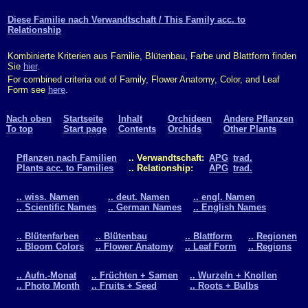
Diese Familie nach Verwandtschaft / This Family acc. to
Relationship
Kombinierte Kriterien aus Familie, Blütenbau, Farbe und Blattform finden
Sie
hier
.
For combined criteria out of Family, Flower Anatomy, Color, and Leaf
Form see
here
.
Nach oben
Startseite
Inhalt
Orchideen
Andere Pflanzen
To top
Start page
Contents
Orchids
Other Plants
Pflanzen nach Familien
.. Verwandtschaft:
APG
trad.
Plants acc. to Families
.. Relationship:
APG
trad.
.. wiss. Namen
.. deut. Namen
.. engl. Namen
.. Scientific Names
.. German Names
.. English Names
.. Blütenfarben
.. Blütenbau
.. Blattform
.. Regionen
.. Bloom Colors
.. Flower Anatomy
.. Leaf Form
.. Regions
.. Aufn.-Monat
.. Früchten + Samen
.. Wurzeln + Knollen
.. Photo Month
.. Fruits + Seed
.. Roots + Bulbs