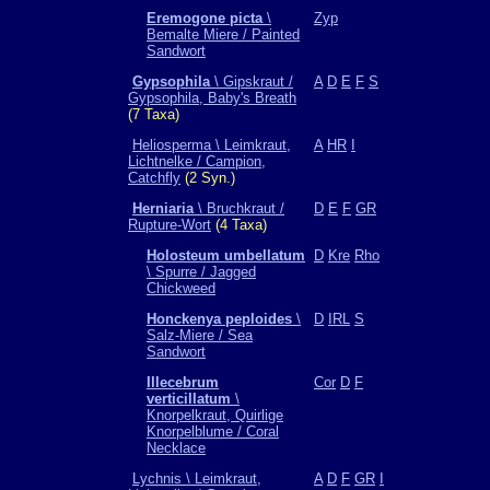
Eremogone picta
\
Zyp
Bemalte Miere / Painted
Sandwort
Gypsophila
\ Gipskraut /
A
D
E
F
S
Gypsophila, Baby's Breath
(7 Taxa)
Heliosperma \ Leimkraut,
A
HR
I
Lichtnelke / Campion,
Catchfly
(2 Syn.)
Herniaria
\ Bruchkraut /
D
E
F
GR
Rupture-Wort
(4 Taxa)
Holosteum umbellatum
D
Kre
Rho
\ Spurre / Jagged
Chickweed
Honckenya peploides
\
D
IRL
S
Salz-Miere / Sea
Sandwort
Illecebrum
Cor
D
F
verticillatum
\
Knorpelkraut, Quirlige
Knorpelblume / Coral
Necklace
Lychnis \ Leimkraut,
A
D
F
GR
I