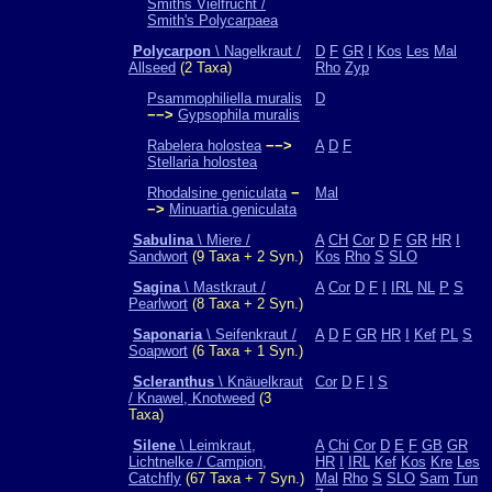
Smiths Vielfrucht /
Smith's Polycarpaea
Polycarpon
\ Nagelkraut /
D
F
GR
I
Kos
Les
Mal
Allseed
(2 Taxa)
Rho
Zyp
Psammophiliella muralis
D
−−>
Gypsophila muralis
Rabelera holostea
−−>
A
D
F
Stellaria holostea
Rhodalsine geniculata
−
Mal
−>
Minuartia geniculata
Sabulina
\ Miere /
A
CH
Cor
D
F
GR
HR
I
Sandwort
(9 Taxa + 2 Syn.)
Kos
Rho
S
SLO
Sagina
\ Mastkraut /
A
Cor
D
F
I
IRL
NL
P
S
Pearlwort
(8 Taxa + 2 Syn.)
Saponaria
\ Seifenkraut /
A
D
F
GR
HR
I
Kef
PL
S
Soapwort
(6 Taxa + 1 Syn.)
Scleranthus
\ Knäuelkraut
Cor
D
F
I
S
/ Knawel, Knotweed
(3
Taxa)
Silene
\ Leimkraut,
A
Chi
Cor
D
E
F
GB
GR
Lichtnelke / Campion,
HR
I
IRL
Kef
Kos
Kre
Les
Catchfly
(67 Taxa + 7 Syn.)
Mal
Rho
S
SLO
Sam
Tun