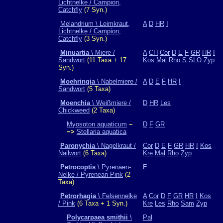
Lichtnelke / Campion,
Catchfly
(7 Syn.)
Melandrium \ Leimkraut,
A
D
HR
I
Lichtnelke / Campion,
Catchfly
(3 Syn.)
Minuartia
\ Miere /
A
CH
Cor
D
E
F
GR
HR
I
Sandwort
(11 Taxa + 17
Kos
Mal
Rho
S
SLO
Zyp
Syn.)
Moehringia
\ Nabelmiere /
A
D
E
F
HR
I
Sandwort
(5 Taxa)
Moenchia
\ Weißmiere /
D
HR
Les
Chickweed
(2 Taxa)
Myosoton aquaticum
−
D
F
GR
−>
Stellaria aquatica
Paronychia
\ Nagelkraut /
Cor
D
E
F
GR
HR
I
Kos
Nailwort
(6 Taxa)
Kre
Mal
Rho
Zyp
Petrocoptis
\ Pyrenäen-
E
Nelke / Pyrenean Pink
(2
Taxa)
Petrorhagia
\ Felsennelke
A
Cor
D
F
GR
HR
I
Kos
/ Pink
(6 Taxa + 1 Syn.)
Kre
Les
Rho
Sam
Zyp
Polycarpaea smithii
\
Pal