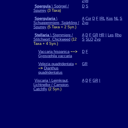
Zyp
Spergula
\ Spörgel /
D
S
Spurrey
(3 Taxa)
Spergularia
\
A
Cor
D
F
IRL
Kos
NL
S
Schuppenmiere, Spärkling /
Zyp
Spurrey
(5 Taxa + 2 Syn.)
Stellaria
\ Sternmiere /
A
D
F
GR
HR
I
Les
Rho
Stitchwort, Chickweed
(12
S
SLO
Zyp
Taxa + 4 Syn.)
Vaccaria hispanica
−−>
D
F
Gypsophila vaccaria
Velezia quadridentata
−
GR
−>
Dianthus
quadridentatus
Viscaria \ Leimkraut,
A
D
F
GR
I
Lichtnelke / Campion,
Catchfly
(2 Syn.)