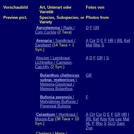
Vorschaubild
Art, Unterart oder
Fotos von
Varietät
Preview pict.
Species, Subspecies, or
Photos from
Variety
Agrostemma
\ Rade /
D
F
GR
Corn Cockle
(2 Taxa)
Arenaria
\ Sandkraut /
A
Cor
D
E
F
HR
I
IRL
Kef
Sandwort
(14 Taxa + 1
Mal
Rho
S
Syn.)
Atocion \ Leimkraut,
A
D
F
GR
I
S
Lichtnelke / Campion,
Catchfly
(2 Syn.)
Bolanthus chelmicus
GR
subsp. meteoricus
\
Meteora-Gipskraut /
Meteora Bolanthus
Bufonia perennis
\
F
Mehrjährige Buffonie /
Perennial Bufonia
Cerastium
\ Hornkraut /
A
CH
Cor
D
E
F
GR
HR
I
Mouse-Ear
(38 Taxa + 10
IRL
Kef
Kos
Kre
Les
Mal
Syn.)
NL
P
Rho
S
SLO
Sam
Zyp
Cherleria \ Miere /