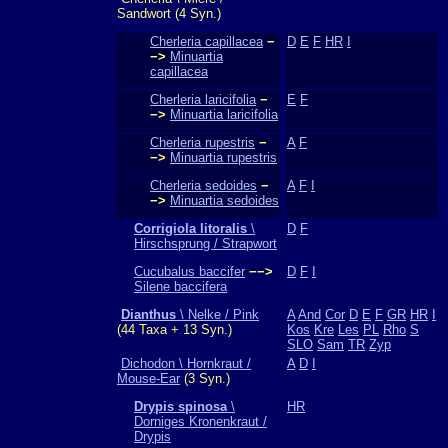
Sandwort (4 Syn.)
Cherleria capillacea
−
D
E
F
HR
I
−>
Minuartia
capillacea
Cherleria laricifolia
−
E
F
−>
Minuartia laricifolia
Cherleria rupestris
−
A
F
−>
Minuartia rupestris
Cherleria sedoides
−
A
F
I
−>
Minuartia sedoides
Corrigiola litoralis
\
D
F
Hirschsprung / Strapwort
Cucubalus baccifer
−−>
D
F
I
Silene baccifera
Dianthus
\ Nelke / Pink
A
And
Cor
D
E
F
GR
HR
I
(44 Taxa + 13 Syn.)
Kos
Kre
Les
PL
Rho
S
SLO
Sam
TR
Zyp
Dichodon \ Hornkraut /
A
D
I
Mouse-Ear
(3 Syn.)
Drypis spinosa
\
HR
Dorniges Kronenkraut /
Drypis