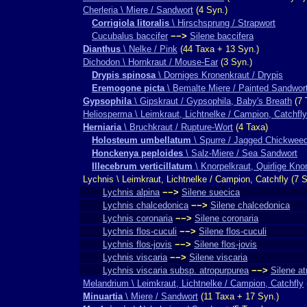
Cherleria \ Miere / Sandwort
(4 Syn.)
Corrigiola litoralis
\ Hirschsprung / Strapwort
Cucubalus baccifer
−−>
Silene baccifera
Dianthus
\ Nelke / Pink
(44 Taxa + 13 Syn.)
Dichodon \ Hornkraut / Mouse-Ear
(3 Syn.)
Drypis spinosa
\ Dorniges Kronenkraut / Drypis
Eremogone picta
\ Bemalte Miere / Painted Sandwor
Gypsophila
\ Gipskraut / Gypsophila, Baby's Breath
(7 
Heliosperma \ Leimkraut, Lichtnelke / Campion, Catchfly
Herniaria
\ Bruchkraut / Rupture-Wort
(4 Taxa)
Holosteum umbellatum
\ Spurre / Jagged Chickwee
Honckenya peploides
\ Salz-Miere / Sea Sandwort
Illecebrum verticillatum
\ Knorpelkraut, Quirlige Kno
Lychnis \ Leimkraut, Lichtnelke / Campion, Catchfly (7 S
Lychnis alpina
−−>
Silene suecica
Lychnis chalcedonica
−−>
Silene chalcedonica
Lychnis coronaria
−−>
Silene coronaria
Lychnis flos-cuculi
−−>
Silene flos-cuculi
Lychnis flos-jovis
−−>
Silene flos-jovis
Lychnis viscaria
−−>
Silene viscaria
Lychnis viscaria subsp. atropurpurea
−−>
Silene a
Melandrium \ Leimkraut, Lichtnelke / Campion, Catchfly
Minuartia
\ Miere / Sandwort
(11 Taxa + 17 Syn.)