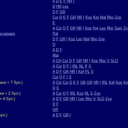
A
D
E
F
HR
I
D
HR
Les
D
F
GR
Cor
D
E
F
GR
HR
I
Kos
Kre
Mal
Rho
Zyp
E
A
Cor
D
F
GR
HR
I
Kos
Kre
Les
Rho
Sam
Zy
lycarpaea
Pal
D
F
GR
I
Kos
Les
Mal
Rho
Zyp
D
A
D
F
Mal
A
CH
Cor
D
F
GR
HR
I
Kos
Rho
S
SLO
A
Cor
D
F
I
IRL
NL
P
S
A
D
F
GR
HR
I
Kef
PL
S
Cor
D
F
I
S
axa + 7 Syn.)
A
Chi
Cor
D
E
F
GB
GR
HR
I
IRL
Kef
Kos
Kr
D
S
xa + 2 Syn.)
A
Cor
D
F
IRL
Kos
NL
S
Zyp
+ 4 Syn.)
A
D
F
GR
HR
I
Les
Rho
S
SLO
Zyp
D
F
GR
yn.)
A
D
F
GR
I