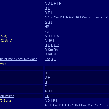
A
D
E
F
HR
I
D
F
D
F
I
A
And
Cor
D
E
F
GR
HR
I
Kos
Kre
Les
PL
R
A
D
I
HR
t
Zyp
Taxa)
A
D
E
F
S
(2 Syn.)
A
HR
I
D
E
F
GR
d
D
Kre
Rho
D
IRL
S
rpelblume / Coral Necklace
Cor
D
F
yn.)
F
D
D
F
D
F
A
D
F
I
tropurpurea
GR
(3 Syn.)
A
D
HR
I
A
CH
Cor
D
E
F
GR
HR
I
Kos
Mal
Rho
S
SL