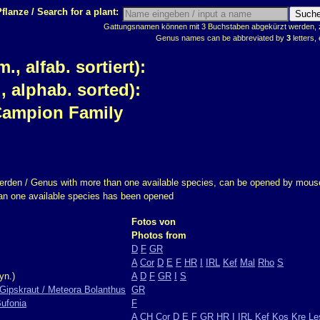
flanze / Search for a plant:
Gattungsnamen können mit 3 Buchstaben abgekürzt werden, z.
Genus names can be abbreviated by
3
letters, 
 alfab. sortiert):
 alphab. sorted):
Campion Family
erden / Genus with more than one available species, can be opened by mouse
han one available species has been opened
Fotos von
Photos from
D
F
GR
A
Cor
D
E
F
HR
I
IRL
Kef
Mal
Rho
S
yn.)
A
D
F
GR
I
S
Gipskraut / Meteora Bolanthus
GR
Bufonia
F
A
CH
Cor
D
E
F
GR
HR
I
IRL
Kef
Kos
Kre
Le