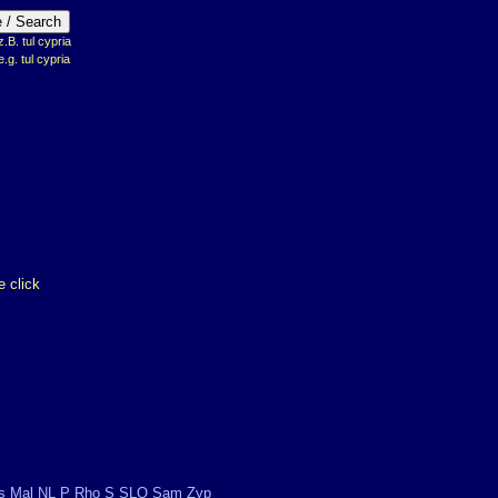
B. tul cypria
e.g. tul cypria
 click
s
Mal
NL
P
Rho
S
SLO
Sam
Zyp