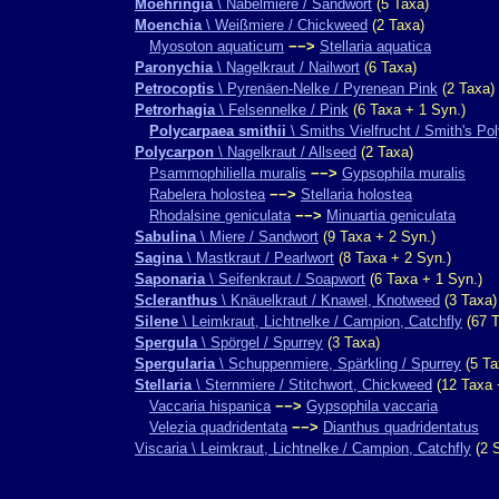
Moehringia
\ Nabelmiere / Sandwort
(5 Taxa)
Moenchia
\ Weißmiere / Chickweed
(2 Taxa)
Myosoton aquaticum
−−>
Stellaria aquatica
Paronychia
\ Nagelkraut / Nailwort
(6 Taxa)
Petrocoptis
\ Pyrenäen-Nelke / Pyrenean Pink
(2 Taxa)
Petrorhagia
\ Felsennelke / Pink
(6 Taxa + 1 Syn.)
Polycarpaea smithii
\ Smiths Vielfrucht / Smith's Po
Polycarpon
\ Nagelkraut / Allseed
(2 Taxa)
Psammophiliella muralis
−−>
Gypsophila muralis
Rabelera holostea
−−>
Stellaria holostea
Rhodalsine geniculata
−−>
Minuartia geniculata
Sabulina
\ Miere / Sandwort
(9 Taxa + 2 Syn.)
Sagina
\ Mastkraut / Pearlwort
(8 Taxa + 2 Syn.)
Saponaria
\ Seifenkraut / Soapwort
(6 Taxa + 1 Syn.)
Scleranthus
\ Knäuelkraut / Knawel, Knotweed
(3 Taxa)
Silene
\ Leimkraut, Lichtnelke / Campion, Catchfly
(67 T
Spergula
\ Spörgel / Spurrey
(3 Taxa)
Spergularia
\ Schuppenmiere, Spärkling / Spurrey
(5 Ta
Stellaria
\ Sternmiere / Stitchwort, Chickweed
(12 Taxa 
Vaccaria hispanica
−−>
Gypsophila vaccaria
Velezia quadridentata
−−>
Dianthus quadridentatus
Viscaria \ Leimkraut, Lichtnelke / Campion, Catchfly
(2 S