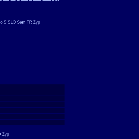
ho
S
SLO
Sam
TR
Zyp
O
Zyp