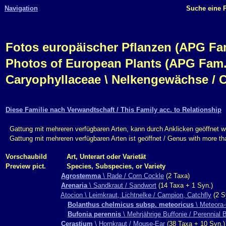
Navigation
Suche eine P
Fotos europäischer Pflanzen (APG Fam.,
Photos of European Plants (APG Fam.,
Caryophyllaceae \ Nelkengewächse / 
Diese Familie nach Verwandtschaft / This Family acc. to Relationship
Gattung mit mehreren verfügbaren Arten, kann durch Anklicken geöffnet w
Gattung mit mehreren verfügbaren Arten ist geöffnet / Genus with more t
Vorschaubild
Art, Unterart oder Varietät
Preview pict.
Species, Subspecies, or Variety
Agrostemma
\ Rade / Corn Cockle
(2 Taxa)
Arenaria
\ Sandkraut / Sandwort
(14 Taxa + 1 Syn.)
Atocion \ Leimkraut, Lichtnelke / Campion, Catchfly
(2 S
Bolanthus chelmicus subsp. meteoricus
\ Meteora-
Bufonia perennis
\ Mehrjährige Buffonie / Perennial 
Cerastium
\ Hornkraut / Mouse-Ear
(38 Taxa + 10 Syn.)