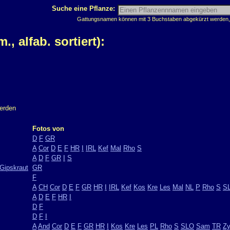
Suche eine Pflanze:
Gattungsnamen können mit 3 Buchstaben abgekürzt werden, z
 alfab. sortiert):
werden
Fotos von
D
F
GR
A
Cor
D
E
F
HR
I
IRL
Kef
Mal
Rho
S
A
D
F
GR
I
S
Gipskraut
GR
F
A
CH
Cor
D
E
F
GR
HR
I
IRL
Kef
Kos
Kre
Les
Mal
NL
P
Rho
S
S
A
D
E
F
HR
I
D
F
D
F
I
A
And
Cor
D
E
F
GR
HR
I
Kos
Kre
Les
PL
Rho
S
SLO
Sam
TR
Z