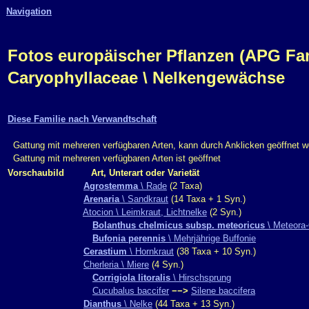
Navigation
Fotos europäischer Pflanzen (APG Fam.,
Caryophyllaceae \ Nelkengewächse
Diese Familie nach Verwandtschaft
Gattung mit mehreren verfügbaren Arten, kann durch Anklicken geöffnet 
Gattung mit mehreren verfügbaren Arten ist geöffnet
Vorschaubild
Art, Unterart oder Varietät
Agrostemma
\ Rade
(2 Taxa)
Arenaria
\ Sandkraut
(14 Taxa + 1 Syn.)
Atocion \ Leimkraut, Lichtnelke
(2 Syn.)
Bolanthus chelmicus subsp. meteoricus
\ Meteora-
Bufonia perennis
\ Mehrjährige Buffonie
Cerastium
\ Hornkraut
(38 Taxa + 10 Syn.)
Cherleria \ Miere
(4 Syn.)
Corrigiola litoralis
\ Hirschsprung
Cucubalus baccifer
−−>
Silene baccifera
Dianthus
\ Nelke
(44 Taxa + 13 Syn.)