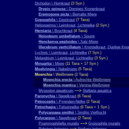
Dichodon \ Hornkraut
(3 Syn.)
Drypis spinosa
\ Dorniges Kronenkraut
Eremogone picta
\ Bemalte Miere
Gypsophila
\ Gipskraut
(7 Taxa)
Heliosperma \ Leimkraut, Lichtnelke
(2 Syn.)
Herniaria
\ Bruchkraut
(4 Taxa)
Holosteum umbellatum
\ Spurre
Honckenya peploides
\ Salz-Miere
Illecebrum verticillatum
\ Knorpelkraut, Quirlige Kno
Lychnis \ Leimkraut, Lichtnelke
(7 Syn.)
Melandrium \ Leimkraut, Lichtnelke
(3 Syn.)
Minuartia
\ Miere
(11 Taxa + 17 Syn.)
Moehringia
\ Nabelmiere
(5 Taxa)
Moenchia
\ Weißmiere (2 Taxa)
Moenchia erecta
\ Aufrechte Weißmiere
Moenchia mantica
\ Verona-Weißmiere
Myosoton aquaticum
−−>
Stellaria aquatica
Paronychia
\ Nagelkraut
(6 Taxa)
Petrocoptis
\ Pyrenäen-Nelke
(2 Taxa)
Petrorhagia
\ Felsennelke
(6 Taxa + 1 Syn.)
Polycarpaea smithii
\ Smiths Vielfrucht
Polycarpon
\ Nagelkraut
(2 Taxa)
Psammophiliella muralis
−−>
Gypsophila muralis
Rabelera holostea
−−>
Stellaria holostea