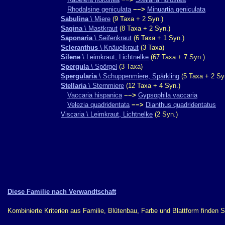
Rhodalsine geniculata
−−>
Minuartia geniculata
Sabulina
\ Miere
(9 Taxa + 2 Syn.)
Sagina
\ Mastkraut
(8 Taxa + 2 Syn.)
Saponaria
\ Seifenkraut
(6 Taxa + 1 Syn.)
Scleranthus
\ Knäuelkraut
(3 Taxa)
Silene
\ Leimkraut, Lichtnelke
(67 Taxa + 7 Syn.)
Spergula
\ Spörgel
(3 Taxa)
Spergularia
\ Schuppenmiere, Spärkling
(5 Taxa + 2 Sy
Stellaria
\ Sternmiere
(12 Taxa + 4 Syn.)
Vaccaria hispanica
−−>
Gypsophila vaccaria
Velezia quadridentata
−−>
Dianthus quadridentatus
Viscaria \ Leimkraut, Lichtnelke
(2 Syn.)
Diese Familie nach Verwandtschaft
Kombinierte Kriterien aus Familie, Blütenbau, Farbe und Blattform finden 