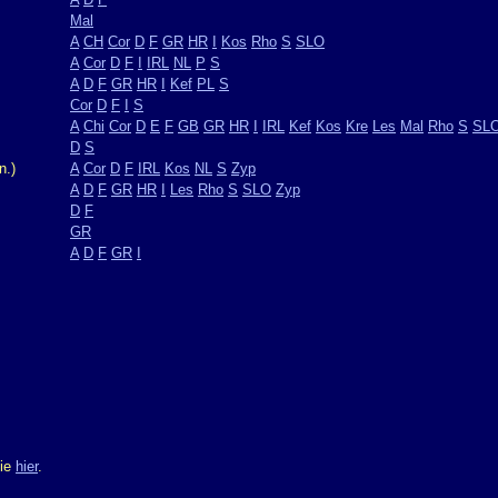
Mal
A
CH
Cor
D
F
GR
HR
I
Kos
Rho
S
SLO
A
Cor
D
F
I
IRL
NL
P
S
A
D
F
GR
HR
I
Kef
PL
S
Cor
D
F
I
S
A
Chi
Cor
D
E
F
GB
GR
HR
I
IRL
Kef
Kos
Kre
Les
Mal
Rho
S
SL
D
S
n.)
A
Cor
D
F
IRL
Kos
NL
S
Zyp
A
D
F
GR
HR
I
Les
Rho
S
SLO
Zyp
D
F
GR
A
D
F
GR
I
Sie
hier
.