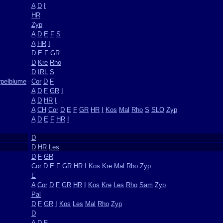
A
D
I
HR
Zyp
A
D
E
F
S
A
HR
I
D
E
F
GR
D
Kre
Rho
D
IRL
S
rpelblume
Cor
D
F
A
D
F
GR
I
A
D
HR
I
A
CH
Cor
D
E
F
GR
HR
I
Kos
Mal
Rho
S
SLO
Zyp
A
D
E
F
HR
I
D
D
HR
Les
D
F
GR
Cor
D
E
F
GR
HR
I
Kos
Kre
Mal
Rho
Zyp
E
A
Cor
D
F
GR
HR
I
Kos
Kre
Les
Rho
Sam
Zyp
Pal
D
F
GR
I
Kos
Les
Mal
Rho
Zyp
D
A
D
F