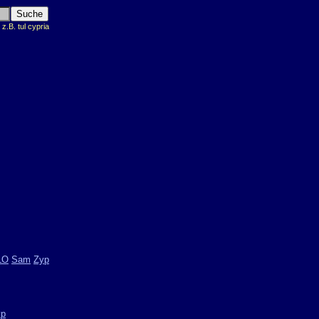
.B. tul cypria
LO
Sam
Zyp
yp