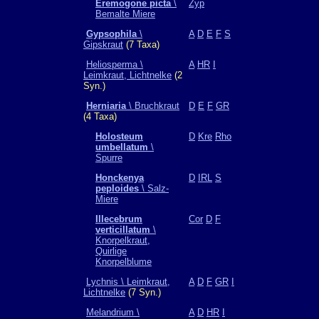
Eremogone picta
\
Zyp
Bemalte Miere
Gypsophila
\
A
D
E
F
S
Gipskraut
(7 Taxa)
Heliosperma \
A
HR
I
Leimkraut, Lichtnelke
(2
Syn.)
Herniaria
\ Bruchkraut
D
E
F
GR
(4 Taxa)
Holosteum
D
Kre
Rho
umbellatum
\
Spurre
Honckenya
D
IRL
S
peploides
\ Salz-
Miere
Illecebrum
Cor
D
F
verticillatum
\
Knorpelkraut,
Quirlige
Knorpelblume
Lychnis \ Leimkraut,
A
D
F
GR
I
Lichtnelke
(7 Syn.)
Melandrium \
A
D
HR
I