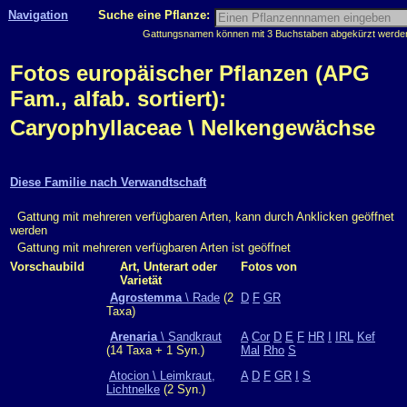
Navigation
Suche eine Pflanze:
Gattungsnamen können mit 3 Buchstaben abgekürzt werden, 
Fotos europäischer Pflanzen (APG
Fam., alfab. sortiert):
Caryophyllaceae \ Nelkengewächse
Diese Familie nach Verwandtschaft
Gattung mit mehreren verfügbaren Arten, kann durch Anklicken geöffnet
werden
Gattung mit mehreren verfügbaren Arten ist geöffnet
Vorschaubild
Art, Unterart oder
Fotos von
Varietät
Agrostemma
\ Rade
(2
D
F
GR
Taxa)
Arenaria
\ Sandkraut
A
Cor
D
E
F
HR
I
IRL
Kef
(14 Taxa + 1 Syn.)
Mal
Rho
S
Atocion \ Leimkraut,
A
D
F
GR
I
S
Lichtnelke
(2 Syn.)