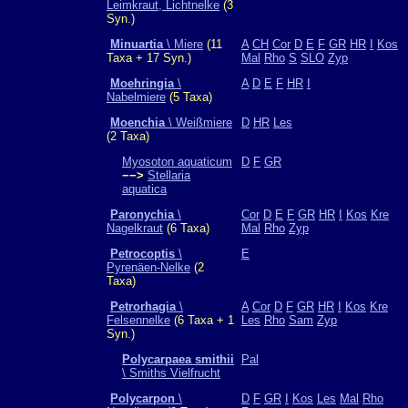
Leimkraut, Lichtnelke
(3
Syn.)
Minuartia
\ Miere
(11
A
CH
Cor
D
E
F
GR
HR
I
Kos
Taxa + 17 Syn.)
Mal
Rho
S
SLO
Zyp
Moehringia
\
A
D
E
F
HR
I
Nabelmiere
(5 Taxa)
Moenchia
\ Weißmiere
D
HR
Les
(2 Taxa)
Myosoton aquaticum
D
F
GR
−−>
Stellaria
aquatica
Paronychia
\
Cor
D
E
F
GR
HR
I
Kos
Kre
Nagelkraut
(6 Taxa)
Mal
Rho
Zyp
Petrocoptis
\
E
Pyrenäen-Nelke
(2
Taxa)
Petrorhagia
\
A
Cor
D
F
GR
HR
I
Kos
Kre
Felsennelke
(6 Taxa + 1
Les
Rho
Sam
Zyp
Syn.)
Polycarpaea smithii
Pal
\ Smiths Vielfrucht
Polycarpon
\
D
F
GR
I
Kos
Les
Mal
Rho