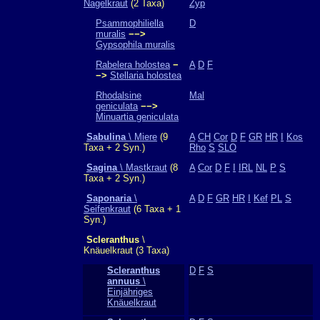
Nagelkraut
(2 Taxa)
Zyp
Psammophiliella
D
muralis
−−>
Gypsophila muralis
Rabelera holostea
−
A
D
F
−>
Stellaria holostea
Rhodalsine
Mal
geniculata
−−>
Minuartia geniculata
Sabulina
\ Miere
(9
A
CH
Cor
D
F
GR
HR
I
Kos
Taxa + 2 Syn.)
Rho
S
SLO
Sagina
\ Mastkraut
(8
A
Cor
D
F
I
IRL
NL
P
S
Taxa + 2 Syn.)
Saponaria
\
A
D
F
GR
HR
I
Kef
PL
S
Seifenkraut
(6 Taxa + 1
Syn.)
Scleranthus
\
Knäuelkraut (3 Taxa)
Scleranthus
D
F
S
annuus
\
Einjähriges
Knäuelkraut