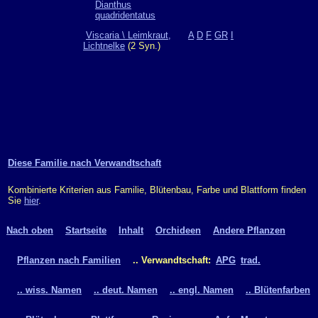
Dianthus
quadridentatus
Viscaria \ Leimkraut,
A
D
F
GR
I
Lichtnelke
(2 Syn.)
Diese Familie nach Verwandtschaft
Kombinierte Kriterien aus Familie, Blütenbau, Farbe und Blattform finden
Sie
hier
.
Nach oben
Startseite
Inhalt
Orchideen
Andere Pflanzen
Pflanzen nach Familien
.. Verwandtschaft:
APG
trad.
.. wiss. Namen
.. deut. Namen
.. engl. Namen
.. Blütenfarben