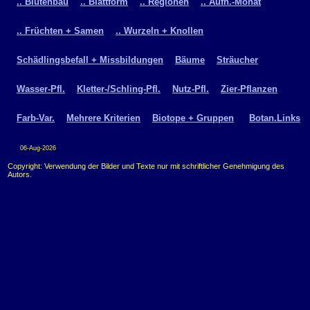
.. Blütenbau
.. Blattform
.. Regionen
.. Aufn.-Monat
.. Früchten + Samen
.. Wurzeln + Knollen
Schädlingsbefall + Missbildungen
Bäume
Sträucher
Wasser-Pfl.
Kletter-/Schling-Pfl.
Nutz-Pfl.
Zier-Pflanzen
Farb-Var.
Mehrere Kriterien
Biotope + Gruppen
Botan.Links
06-Aug-2026
Copyright: Verwendung der Bilder und Texte nur mit schriftlicher Genehmigung des
Autors.