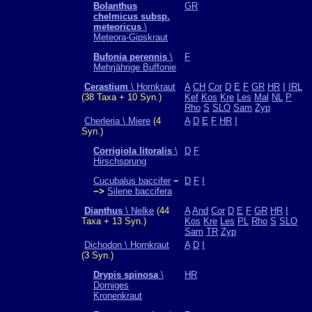
Bolanthus
GR
chelmicus subsp.
meteoricus
\
Meteora-Gipskraut
Bufonia perennis
\
F
Mehrjährige Buffonie
Cerastium
\ Hornkraut
A
CH
Cor
D
E
F
GR
HR
I
IRL
(38 Taxa + 10 Syn.)
Kef
Kos
Kre
Les
Mal
NL
P
Rho
S
SLO
Sam
Zyp
Cherleria \ Miere
(4
A
D
E
F
HR
I
Syn.)
Corrigiola litoralis
\
D
F
Hirschsprung
Cucubalus baccifer
−
D
F
I
−>
Silene baccifera
Dianthus
\ Nelke
(44
A
And
Cor
D
E
F
GR
HR
I
Taxa + 13 Syn.)
Kos
Kre
Les
PL
Rho
S
SLO
Sam
TR
Zyp
Dichodon \ Hornkraut
A
D
I
(3 Syn.)
Drypis spinosa
\
HR
Dorniges
Kronenkraut