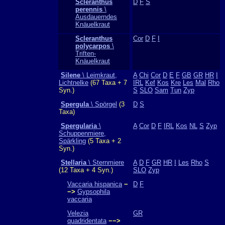
Scleranthus
D
F
S
perennis
\
Ausdauerndes
Knäuelkraut
Scleranthus
Cor
D
F
I
polycarpos
\
Triften-
Knäuelkraut
Silene
\ Leimkraut,
A
Chi
Cor
D
E
F
GB
GR
HR
I
Lichtnelke
(67 Taxa + 7
IRL
Kef
Kos
Kre
Les
Mal
Rho
Syn.)
S
SLO
Sam
Tun
Zyp
Spergula
\ Spörgel
(3
D
S
Taxa)
Spergularia
\
A
Cor
D
F
IRL
Kos
NL
S
Zyp
Schuppenmiere,
Spärkling
(5 Taxa + 2
Syn.)
Stellaria
\ Sternmiere
A
D
F
GR
HR
I
Les
Rho
S
(12 Taxa + 4 Syn.)
SLO
Zyp
Vaccaria hispanica
−
D
F
−>
Gypsophila
vaccaria
Velezia
GR
quadridentata
−−>