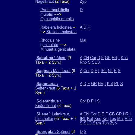
Nagelkraut
(2 Taxa)
Zyp
Psammophiliella
D
muralis
−−>
Gypsophila muralis
Rabelera holostea
−
A
D
F
−>
Stellaria holostea
Rhodalsine
Mal
geniculata
−−>
Minuartia geniculata
Sabulina
\ Miere
(9
A
CH
Cor
D
F
GR
HR
I
Kos
Taxa + 2 Syn.)
Rho
S
SLO
Sagina
\ Mastkraut
(8
A
Cor
D
F
I
IRL
NL
P
S
Taxa + 2 Syn.)
Saponaria
\
A
D
F
GR
HR
I
Kef
PL
S
Seifenkraut
(6 Taxa + 1
Syn.)
Scleranthus
\
Cor
D
F
I
S
Knäuelkraut
(3 Taxa)
Silene
\ Leimkraut,
A
Chi
Cor
D
E
F
GB
GR
HR
I
Lichtnelke
(67 Taxa + 7
IRL
Kef
Kos
Kre
Les
Mal
Rho
Syn.)
S
SLO
Sam
Tun
Zyp
Spergula
\ Spörgel
(3
D
S