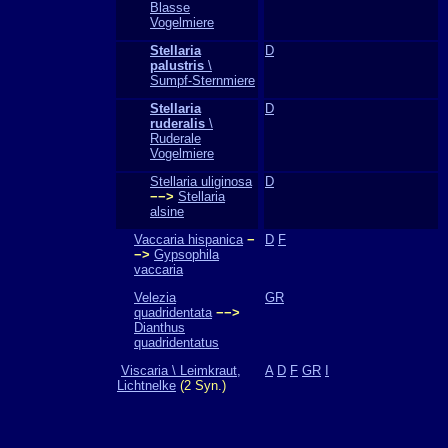
Blasse
Vogelmiere
Stellaria
D
palustris
\
Sumpf-Sternmiere
Stellaria
D
ruderalis
\
Ruderale
Vogelmiere
Stellaria uliginosa
D
−−>
Stellaria
alsine
Vaccaria hispanica
−
D
F
−>
Gypsophila
vaccaria
Velezia
GR
quadridentata
−−>
Dianthus
quadridentatus
Viscaria \ Leimkraut,
A
D
F
GR
I
Lichtnelke
(2 Syn.)