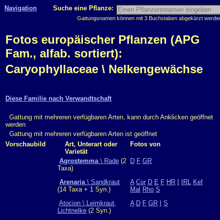
Navigation
Suche eine Pflanze:
Gattungsnamen können mit 3 Buchstaben abgekürzt werden, 
Fotos europäischer Pflanzen (APG
Fam., alfab. sortiert):
Caryophyllaceae \ Nelkengewächse
Diese Familie nach Verwandtschaft
Gattung mit mehreren verfügbaren Arten, kann durch Anklicken geöffnet
werden
Gattung mit mehreren verfügbaren Arten ist geöffnet
Vorschaubild
Art, Unterart oder
Fotos von
Varietät
Agrostemma
\ Rade
(2
D
F
GR
Taxa)
Arenaria
\ Sandkraut
A
Cor
D
E
F
HR
I
IRL
Kef
(14 Taxa + 1 Syn.)
Mal
Rho
S
Atocion \ Leimkraut,
A
D
F
GR
I
S
Lichtnelke
(2 Syn.)