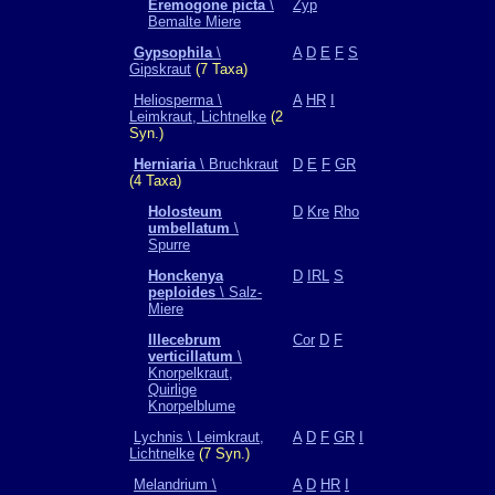
Eremogone picta
\
Zyp
Bemalte Miere
Gypsophila
\
A
D
E
F
S
Gipskraut
(7 Taxa)
Heliosperma \
A
HR
I
Leimkraut, Lichtnelke
(2
Syn.)
Herniaria
\ Bruchkraut
D
E
F
GR
(4 Taxa)
Holosteum
D
Kre
Rho
umbellatum
\
Spurre
Honckenya
D
IRL
S
peploides
\ Salz-
Miere
Illecebrum
Cor
D
F
verticillatum
\
Knorpelkraut,
Quirlige
Knorpelblume
Lychnis \ Leimkraut,
A
D
F
GR
I
Lichtnelke
(7 Syn.)
Melandrium \
A
D
HR
I