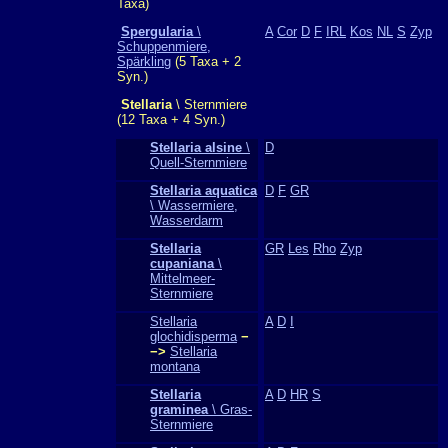
Taxa)
Spergularia
\
A
Cor
D
F
IRL
Kos
NL
S
Zyp
Schuppenmiere,
Spärkling
(5 Taxa + 2
Syn.)
Stellaria
\ Sternmiere
(12 Taxa + 4 Syn.)
Stellaria alsine
\
D
Quell-Sternmiere
Stellaria aquatica
D
F
GR
\ Wassermiere,
Wasserdarm
Stellaria
GR
Les
Rho
Zyp
cupaniana
\
Mittelmeer-
Sternmiere
Stellaria
A
D
I
glochidisperma
−
−>
Stellaria
montana
Stellaria
A
D
HR
S
graminea
\ Gras-
Sternmiere