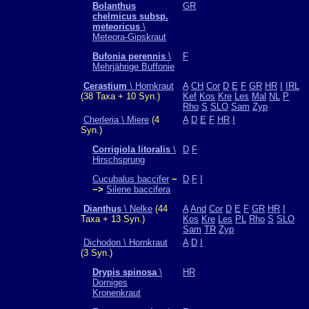
Bolanthus
GR
chelmicus subsp.
meteoricus
\
Meteora-Gipskraut
Bufonia perennis
\
F
Mehrjährige Buffonie
Cerastium
\ Hornkraut
A
CH
Cor
D
E
F
GR
HR
I
IRL
(38 Taxa + 10 Syn.)
Kef
Kos
Kre
Les
Mal
NL
P
Rho
S
SLO
Sam
Zyp
Cherleria \ Miere
(4
A
D
E
F
HR
I
Syn.)
Corrigiola litoralis
\
D
F
Hirschsprung
Cucubalus baccifer
−
D
F
I
−>
Silene baccifera
Dianthus
\ Nelke
(44
A
And
Cor
D
E
F
GR
HR
I
Taxa + 13 Syn.)
Kos
Kre
Les
PL
Rho
S
SLO
Sam
TR
Zyp
Dichodon \ Hornkraut
A
D
I
(3 Syn.)
Drypis spinosa
\
HR
Dorniges
Kronenkraut