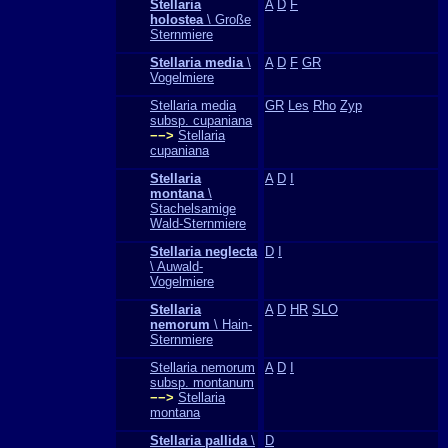
Stellaria
A
D
F
holostea
\ Große
Sternmiere
Stellaria media
\
A
D
F
GR
Vogelmiere
Stellaria media
GR
Les
Rho
Zyp
subsp. cupaniana
−−>
Stellaria
cupaniana
Stellaria
A
D
I
montana
\
Stachelsamige
Wald-Sternmiere
Stellaria neglecta
D
I
\ Auwald-
Vogelmiere
Stellaria
A
D
HR
SLO
nemorum
\ Hain-
Sternmiere
Stellaria nemorum
A
D
I
subsp. montanum
−−>
Stellaria
montana
Stellaria pallida
\
D