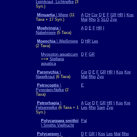
Leimkraut, Lichtnelke
(3
Syn.)
Minuartia
\ Miere
(11
A
CH
Cor
D
E
F
GR
HR
I
Kos
Taxa + 17 Syn.)
Mal
Rho
S
SLO
Zyp
Moehringia
\
A
D
E
F
HR
I
Nabelmiere
(5 Taxa)
Moenchia
\ Weißmiere
D
HR
Les
(2 Taxa)
Myosoton aquaticum
D
F
GR
−−>
Stellaria
aquatica
Paronychia
\
Cor
D
E
F
GR
HR
I
Kos
Kre
Nagelkraut
(6 Taxa)
Mal
Rho
Zyp
Petrocoptis
\
E
Pyrenäen-Nelke
(2
Taxa)
Petrorhagia
\
A
Cor
D
F
GR
HR
I
Kos
Kre
Felsennelke
(6 Taxa + 1
Les
Rho
Sam
Zyp
Syn.)
Polycarpaea smithii
Pal
\ Smiths Vielfrucht
Polycarpon
\
D
F
GR
I
Kos
Les
Mal
Rho