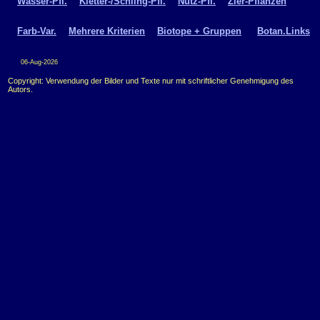
Wasser-Pfl.
Kletter-/Schling-Pfl.
Nutz-Pfl.
Zier-Pflanzen
Farb-Var.
Mehrere Kriterien
Biotope + Gruppen
Botan.Links
06-Aug-2026
Copyright: Verwendung der Bilder und Texte nur mit schriftlicher Genehmigung des
Autors.