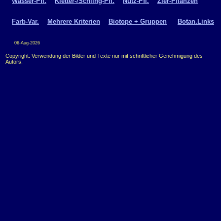
Wasser-Pfl.
Kletter-/Schling-Pfl.
Nutz-Pfl.
Zier-Pflanzen
Farb-Var.
Mehrere Kriterien
Biotope + Gruppen
Botan.Links
06-Aug-2026
Copyright: Verwendung der Bilder und Texte nur mit schriftlicher Genehmigung des
Autors.