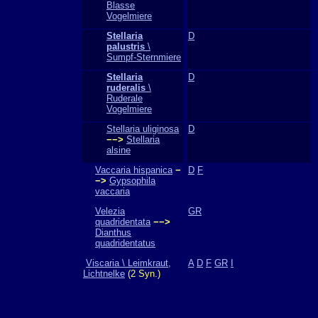
Blasse
Vogelmiere
Stellaria
D
palustris
\
Sumpf-Sternmiere
Stellaria
D
ruderalis
\
Ruderale
Vogelmiere
Stellaria uliginosa
D
−−>
Stellaria
alsine
Vaccaria hispanica
−
D
F
−>
Gypsophila
vaccaria
Velezia
GR
quadridentata
−−>
Dianthus
quadridentatus
Viscaria \ Leimkraut,
A
D
F
GR
I
Lichtnelke
(2 Syn.)