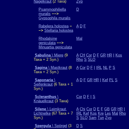
Nagelkraut
(2 Taxa)
Zyp
Psammophiliella
D
muralis
−−>
Gypsophila muralis
Rabelera holostea
−
A
D
F
−>
Stellaria holostea
Rhodalsine
Mal
geniculata
−−>
Minuartia geniculata
Sabulina
\ Miere
(9
A
CH
Cor
D
F
GR
HR
I
Kos
Taxa + 2 Syn.)
Rho
S
SLO
Sagina
\ Mastkraut
(8
A
Cor
D
F
I
IRL
NL
P
S
Taxa + 2 Syn.)
Saponaria
\
A
D
F
GR
HR
I
Kef
PL
S
Seifenkraut
(6 Taxa + 1
Syn.)
Scleranthus
\
Cor
D
F
I
S
Knäuelkraut
(3 Taxa)
Silene
\ Leimkraut,
A
Chi
Cor
D
E
F
GB
GR
HR
I
Lichtnelke
(67 Taxa + 7
IRL
Kef
Kos
Kre
Les
Mal
Rho
Syn.)
S
SLO
Sam
Tun
Zyp
Spergula
\ Spörgel
(3
D
S