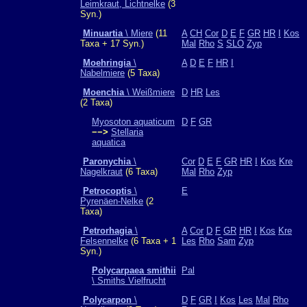
Leimkraut, Lichtnelke
(3
Syn.)
Minuartia
\ Miere
(11
A
CH
Cor
D
E
F
GR
HR
I
Kos
Taxa + 17 Syn.)
Mal
Rho
S
SLO
Zyp
Moehringia
\
A
D
E
F
HR
I
Nabelmiere
(5 Taxa)
Moenchia
\ Weißmiere
D
HR
Les
(2 Taxa)
Myosoton aquaticum
D
F
GR
−−>
Stellaria
aquatica
Paronychia
\
Cor
D
E
F
GR
HR
I
Kos
Kre
Nagelkraut
(6 Taxa)
Mal
Rho
Zyp
Petrocoptis
\
E
Pyrenäen-Nelke
(2
Taxa)
Petrorhagia
\
A
Cor
D
F
GR
HR
I
Kos
Kre
Felsennelke
(6 Taxa + 1
Les
Rho
Sam
Zyp
Syn.)
Polycarpaea smithii
Pal
\ Smiths Vielfrucht
Polycarpon
\
D
F
GR
I
Kos
Les
Mal
Rho