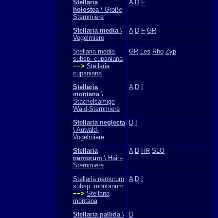
Stellaria
A
D
F
holostea
\ Große
Sternmiere
Stellaria media
\
A
D
F
GR
Vogelmiere
Stellaria media
GR
Les
Rho
Zyp
subsp. cupaniana
−−>
Stellaria
cupaniana
Stellaria
A
D
I
montana
\
Stachelsamige
Wald-Sternmiere
Stellaria neglecta
D
I
\ Auwald-
Vogelmiere
Stellaria
A
D
HR
SLO
nemorum
\ Hain-
Sternmiere
Stellaria nemorum
A
D
I
subsp. montanum
−−>
Stellaria
montana
Stellaria pallida
\
D