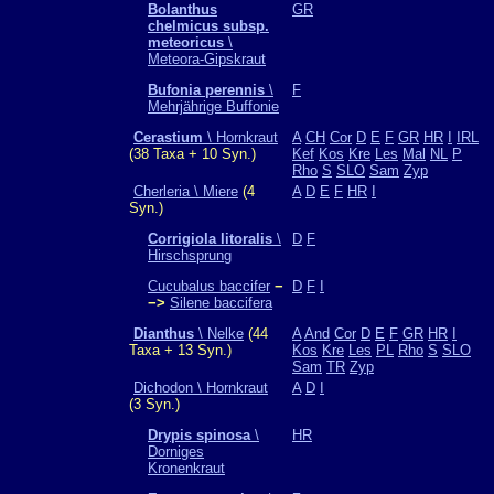
Bolanthus
GR
chelmicus subsp.
meteoricus
\
Meteora-Gipskraut
Bufonia perennis
\
F
Mehrjährige Buffonie
Cerastium
\ Hornkraut
A
CH
Cor
D
E
F
GR
HR
I
IRL
(38 Taxa + 10 Syn.)
Kef
Kos
Kre
Les
Mal
NL
P
Rho
S
SLO
Sam
Zyp
Cherleria \ Miere
(4
A
D
E
F
HR
I
Syn.)
Corrigiola litoralis
\
D
F
Hirschsprung
Cucubalus baccifer
−
D
F
I
−>
Silene baccifera
Dianthus
\ Nelke
(44
A
And
Cor
D
E
F
GR
HR
I
Taxa + 13 Syn.)
Kos
Kre
Les
PL
Rho
S
SLO
Sam
TR
Zyp
Dichodon \ Hornkraut
A
D
I
(3 Syn.)
Drypis spinosa
\
HR
Dorniges
Kronenkraut