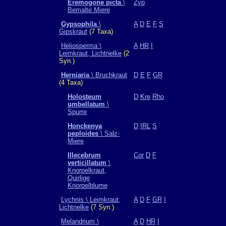
Eremogone picta
\
Zyp
Bemalte Miere
Gypsophila
\
A
D
E
F
S
Gipskraut
(7 Taxa)
Heliosperma \
A
HR
I
Leimkraut, Lichtnelke
(2
Syn.)
Herniaria
\ Bruchkraut
D
E
F
GR
(4 Taxa)
Holosteum
D
Kre
Rho
umbellatum
\
Spurre
Honckenya
D
IRL
S
peploides
\ Salz-
Miere
Illecebrum
Cor
D
F
verticillatum
\
Knorpelkraut,
Quirlige
Knorpelblume
Lychnis \ Leimkraut,
A
D
F
GR
I
Lichtnelke
(7 Syn.)
Melandrium \
A
D
HR
I