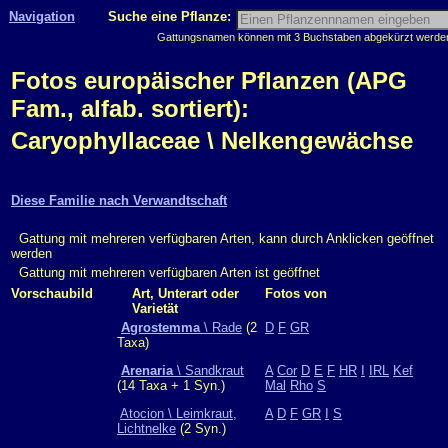
Navigation
Suche eine Pflanze:
Gattungsnamen können mit 3 Buchstaben abgekürzt werden, 
Fotos europäischer Pflanzen (APG
Fam., alfab. sortiert):
Caryophyllaceae \ Nelkengewächse
Diese Familie nach Verwandtschaft
Gattung mit mehreren verfügbaren Arten, kann durch Anklicken geöffnet
werden
Gattung mit mehreren verfügbaren Arten ist geöffnet
Vorschaubild
Art, Unterart oder
Fotos von
Varietät
Agrostemma
\ Rade
(2
D
F
GR
Taxa)
Arenaria
\ Sandkraut
A
Cor
D
E
F
HR
I
IRL
Kef
(14 Taxa + 1 Syn.)
Mal
Rho
S
Atocion \ Leimkraut,
A
D
F
GR
I
S
Lichtnelke
(2 Syn.)