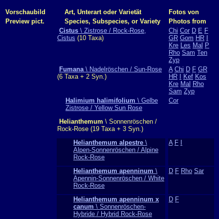
Vorschaubild
Art, Unterart oder Varietät
Fotos von
Preview pict.
Species, Subspecies, or Variety
Photos from
Cistus
\ Zistrose / Rock-Rose,
Chi
Cor
D
E
F
Cistus
(10 Taxa)
GR
Gom
HR
I
Kre
Les
Mal
P
Rho
Sam
Ten
Zyp
Fumana
\ Nadelröschen / Sun-Rose
A
Chi
D
F
GR
(6 Taxa + 2 Syn.)
HR
I
Kef
Kos
Kre
Mal
Rho
Sam
Zyp
Halimium halimifolium
\ Gelbe
Cor
Zistrose / Yellow Sun Rose
Helianthemum
\ Sonnenröschen /
Rock-Rose (19 Taxa + 3 Syn.)
Helianthemum alpestre
\
A
F
I
Alpen-Sonnenröschen / Alpine
Rock-Rose
Helianthemum apenninum
\
D
F
Rho
Sar
Apennin-Sonnenröschen / White
Rock-Rose
Helianthemum apenninum x
D
F
canum
\ Sonnenröschen-
Hybride / Hybrid Rock-Rose