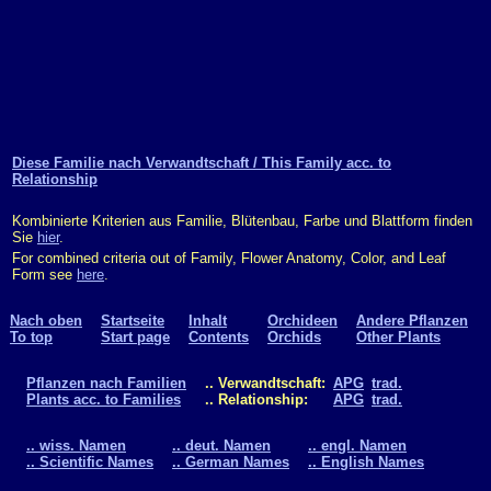
Diese Familie nach Verwandtschaft / This Family acc. to
Relationship
Kombinierte Kriterien aus Familie, Blütenbau, Farbe und Blattform finden
Sie
hier
.
For combined criteria out of Family, Flower Anatomy, Color, and Leaf
Form see
here
.
Nach oben
Startseite
Inhalt
Orchideen
Andere Pflanzen
To top
Start page
Contents
Orchids
Other Plants
Pflanzen nach Familien
.. Verwandtschaft:
APG
trad.
Plants acc. to Families
.. Relationship:
APG
trad.
.. wiss. Namen
.. deut. Namen
.. engl. Namen
.. Scientific Names
.. German Names
.. English Names