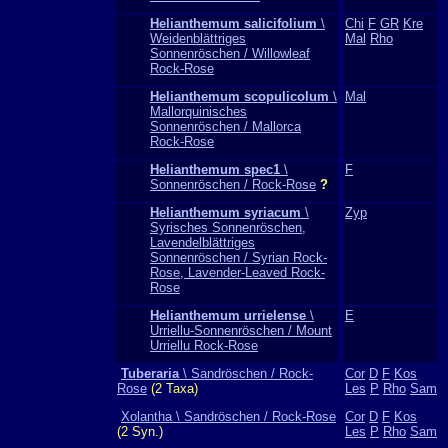
Helianthemum salicifolium
\
Chi
F
GR
Kre
Weidenblättriges
Mal
Rho
Sonnenröschen / Willowleaf
Rock-Rose
Helianthemum scopulicolum
\
Mal
Mallorquinisches
Sonnenröschen / Mallorca
Rock-Rose
Helianthemum spec1
\
F
Sonnenröschen / Rock-Rose
?
Helianthemum syriacum
\
Zyp
Syrisches Sonnenröschen,
Lavendelblättriges
Sonnenröschen / Syrian Rock-
Rose, Lavender-Leaved Rock-
Rose
Helianthemum urrielense
\
E
Urriellu-Sonnenröschen / Mount
Urriellu Rock-Rose
Tuberaria
\ Sandröschen / Rock-
Cor
D
F
Kos
Rose
(2 Taxa)
Les
P
Rho
Sam
Xolantha \ Sandröschen / Rock-Rose
Cor
D
F
Kos
(2 Syn.)
Les
P
Rho
Sam