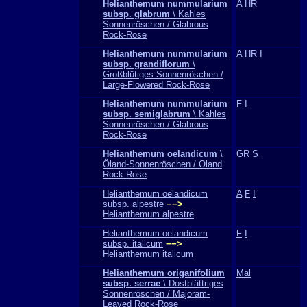
Helianthemum nummularium
A
HR
subsp. glabrum
\ Kahles
Sonnenröschen / Glabrous
Rock-Rose
Helianthemum nummularium
A
HR
I
subsp. grandiflorum
\
Großblütiges Sonnenröschen /
Large-Flowered Rock-Rose
Helianthemum nummularium
F
I
subsp. semiglabrum
\ Kahles
Sonnenröschen / Glabrous
Rock-Rose
Helianthemum oelandicum
\
GR
S
Öland-Sonnenröschen / Oland
Rock-Rose
Helianthemum oelandicum
A
F
I
subsp. alpestre
−−>
Helianthemum alpestre
Helianthemum oelandicum
F
I
subsp. italicum
−−>
Helianthemum italicum
Helianthemum origanifolium
Mal
subsp. serrae
\ Dostblättriges
Sonnenröschen / Majoram-
Leaved Rock-Rose