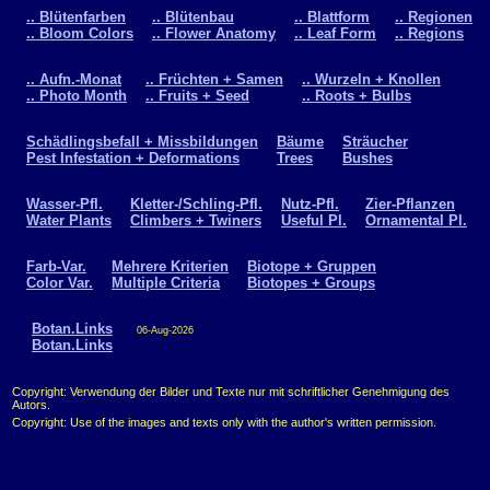
.. Blütenfarben
.. Blütenbau
.. Blattform
.. Regionen
.. Bloom Colors
.. Flower Anatomy
.. Leaf Form
.. Regions
.. Aufn.-Monat
.. Früchten + Samen
.. Wurzeln + Knollen
.. Photo Month
.. Fruits + Seed
.. Roots + Bulbs
Schädlingsbefall + Missbildungen
Bäume
Sträucher
Pest Infestation + Deformations
Trees
Bushes
Wasser-Pfl.
Kletter-/Schling-Pfl.
Nutz-Pfl.
Zier-Pflanzen
Water Plants
Climbers + Twiners
Useful Pl.
Ornamental Pl.
Farb-Var.
Mehrere Kriterien
Biotope + Gruppen
Color Var.
Multiple Criteria
Biotopes + Groups
Botan.Links
06-Aug-2026
Botan.Links
Copyright: Verwendung der Bilder und Texte nur mit schriftlicher Genehmigung des
Autors.
Copyright: Use of the images and texts only with the author's written permission.