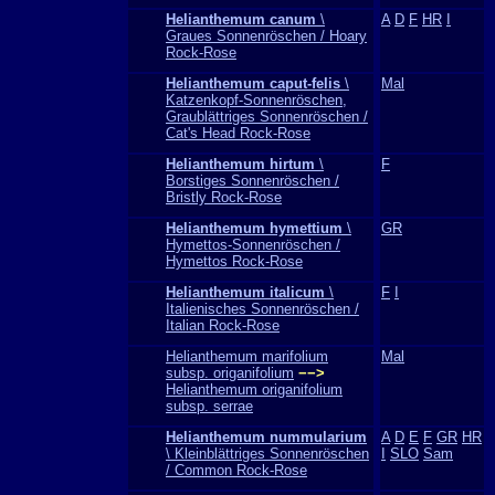
Helianthemum canum
\
A
D
F
HR
I
Graues Sonnenröschen / Hoary
Rock-Rose
Helianthemum caput-felis
\
Mal
Katzenkopf-Sonnenröschen,
Graublättriges Sonnenröschen /
Cat's Head Rock-Rose
Helianthemum hirtum
\
F
Borstiges Sonnenröschen /
Bristly Rock-Rose
Helianthemum hymettium
\
GR
Hymettos-Sonnenröschen /
Hymettos Rock-Rose
Helianthemum italicum
\
F
I
Italienisches Sonnenröschen /
Italian Rock-Rose
Helianthemum marifolium
Mal
subsp. origanifolium
−−>
Helianthemum origanifolium
subsp. serrae
Helianthemum nummularium
A
D
E
F
GR
HR
\ Kleinblättriges Sonnenröschen
I
SLO
Sam
/ Common Rock-Rose