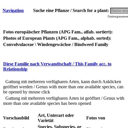
Navigation
Suche eine Pflanze / Search for a plant:
Gattungsnamen 
Fotos europäischer Pflanzen (APG Fam., alfab. sortiert):
Photos of European Plants (APG Fam., alphab. sorted):
Convolvulaceae \ Windengewächse / Bindweed Family
Diese Familie nach Verwandtschaft / This Family acc. to
Relationship
Gattung mit mehreren verfügbaren Arten, kann durch Anklicken
geöffnet werden / Genus with more than one available species, can
be opened by mouse click
Gattung mit mehreren verfügbaren Arten ist geöffnet / Genus with
more than one available species has been opened
Art, Unterart oder
Vorschaubild
Fotos von
Varietät
Species, Subspecies, or