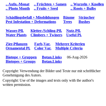
.. Aufn.-Monat
.. Früchten + Samen
.. Wurzeln + Knollen
.. Photo Month
.. Fruits + Seed
.. Roots + Bulbs
Schädlingsbefall + Missbildungen
Bäume
Sträucher
Pest Infestation + Deformations
Trees
Bushes
Wasser-Pfl.
Kletter-/Schling-Pfl.
Nutz-Pfl.
Water Plants
Climbers + Twiners
Useful Pl.
Zier-Pflanzen
Farb-Var.
Mehrere Kriterien
Ornamental Pl.
Color Var.
Multiple Criteria
Biotope + Gruppen
Botan.Links
06-Aug-2026
Biotopes + Groups
Botan.Links
Copyright: Verwendung der Bilder und Texte nur mit schriftlicher
Genehmigung des Autors.
Copyright: Use of the images and texts only with the author's
written permission.