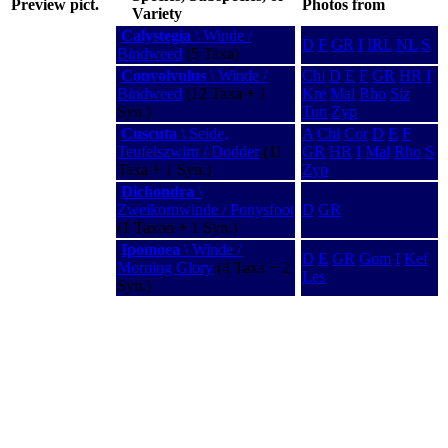
Preview pict.
Photos from
Variety
Calystegia
\ Winde /
D
F
GR
I
IRL
NL
S
Bindweed
(5 Taxa)
Convolvulus
\ Winde /
Chi
D
E
F
GR
HR
I
Bindweed
(12 Taxa + 1
Kre
Mal
Rho
Siz
Syn.)
Tun
Zyp
Cuscuta
\ Seide,
A
Chi
Cor
D
E
F
Teufelszwirn / Dodder
(11
GR
HR
I
Mal
Rho
S
Taxa + 1 Syn.)
Zyp
Dichondra
\
Zweikornwinde / Ponysfoot
D
GR
(1 Taxon + 1 Syn.)
Ipomoea
\ Winde /
D
E
GR
Gom
I
Kef
Morning Glory
(4 Taxa + 2
Les
Syn.)