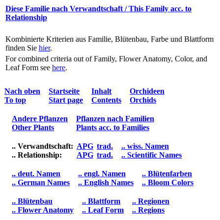
Diese Familie nach Verwandtschaft / This Family acc. to
Relationship
Kombinierte Kriterien aus Familie, Blütenbau, Farbe und Blattform
finden Sie
hier
.
For combined criteria out of Family, Flower Anatomy, Color, and
Leaf Form see
here
.
Nach oben
Startseite
Inhalt
Orchideen
To top
Start page
Contents
Orchids
Andere Pflanzen
Pflanzen nach Familien
Other Plants
Plants acc. to Families
.. Verwandtschaft:
APG
trad.
.. wiss. Namen
.. Relationship:
APG
trad.
.. Scientific Names
.. deut. Namen
.. engl. Namen
.. Blütenfarben
.. German Names
.. English Names
.. Bloom Colors
.. Blütenbau
.. Blattform
.. Regionen
.. Flower Anatomy
.. Leaf Form
.. Regions