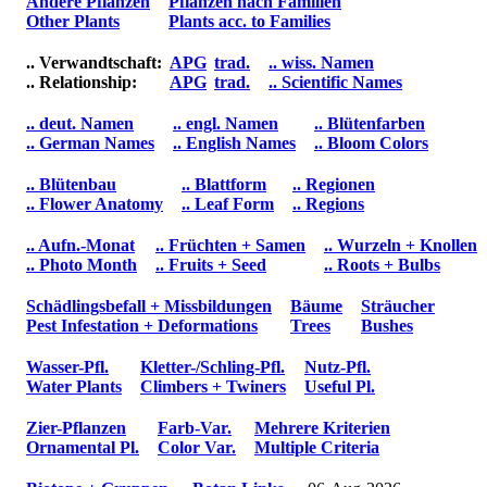
Andere Pflanzen
Pflanzen nach Familien
Other Plants
Plants acc. to Families
.. Verwandtschaft:
APG
trad.
.. wiss. Namen
.. Relationship:
APG
trad.
.. Scientific Names
.. deut. Namen
.. engl. Namen
.. Blütenfarben
.. German Names
.. English Names
.. Bloom Colors
.. Blütenbau
.. Blattform
.. Regionen
.. Flower Anatomy
.. Leaf Form
.. Regions
.. Aufn.-Monat
.. Früchten + Samen
.. Wurzeln + Knollen
.. Photo Month
.. Fruits + Seed
.. Roots + Bulbs
Schädlingsbefall + Missbildungen
Bäume
Sträucher
Pest Infestation + Deformations
Trees
Bushes
Wasser-Pfl.
Kletter-/Schling-Pfl.
Nutz-Pfl.
Water Plants
Climbers + Twiners
Useful Pl.
Zier-Pflanzen
Farb-Var.
Mehrere Kriterien
Ornamental Pl.
Color Var.
Multiple Criteria