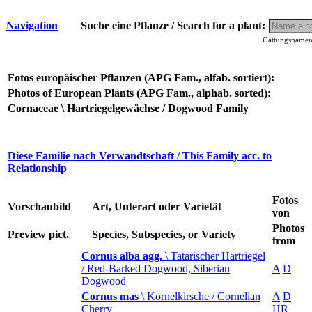
Navigation
Suche eine Pflanze / Search for a plant:
Gattungsnamen 
Fotos europäischer Pflanzen (APG Fam., alfab. sortiert):
Photos of European Plants (APG Fam., alphab. sorted):
Cornaceae \ Hartriegelgewächse / Dogwood Family
Diese Familie nach Verwandtschaft / This Family acc. to
Relationship
Fotos
Vorschaubild
Art, Unterart oder Varietät
von
Photos
Preview pict.
Species, Subspecies, or Variety
from
Cornus alba agg.
\ Tatarischer Hartriegel
/ Red-Barked Dogwood, Siberian
A
D
Dogwood
Cornus mas
\ Kornelkirsche / Cornelian
A
D
Cherry
HR