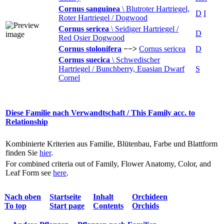
Cornus sanguinea
\ Blutroter Hartriegel,
D
I
Roter Hartriegel / Dogwood
Cornus sericea
\ Seidiger Hartriegel /
D
Red Osier Dogwood
Cornus stolonifera
−−>
Cornus sericea
D
Cornus suecica
\ Schwedischer
Hartriegel / Bunchberry, Euasian Dwarf
S
Cornel
Diese Familie nach Verwandtschaft / This Family acc. to
Relationship
Kombinierte Kriterien aus Familie, Blütenbau, Farbe und Blattform
finden Sie
hier
.
For combined criteria out of Family, Flower Anatomy, Color, and
Leaf Form see
here
.
Nach oben
Startseite
Inhalt
Orchideen
To top
Start page
Contents
Orchids