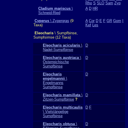
Rho
S
SLO
Sam
Zyp
Cladium mariscus
\
A
D
HR
Schneid-Ried
Cyperus
\ Zypergras
(9
A
Cor
D
E
F
GR
Gom
I
Taxa)
Kef
Les
Eleocharis
\ Sumpfbinse,
Sumpfsimse (12 Taxa)
Eleocharis acicularis
\
D
Nadel-Sumpfbinse
Eleocharis austriaca
\
D
Österreichische
Sumpfbinse
Eleocharis
D
engelmannii
\
Engelmanns
Sumpfbinse
Eleocharis mamillata
\
D
Zitzen-Sumpfbinse
?
Eleocharis multicaulis
D
F
\ Vielstängelige
Sumpfbinse
Eleocharis obtusa
\
D