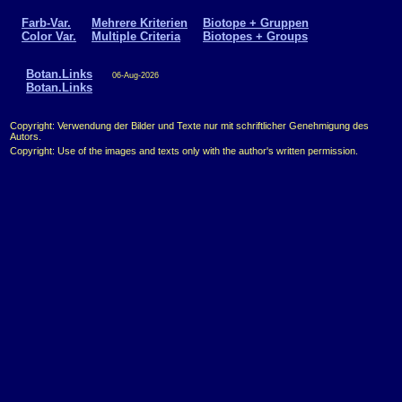
Farb-Var.
Mehrere Kriterien
Biotope + Gruppen
Color Var.
Multiple Criteria
Biotopes + Groups
Botan.Links
06-Aug-2026
Botan.Links
Copyright: Verwendung der Bilder und Texte nur mit schriftlicher Genehmigung des
Autors.
Copyright: Use of the images and texts only with the author's written permission.