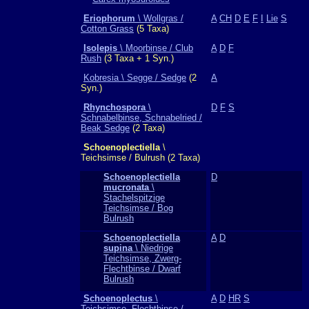
Eriophorum
\ Wollgras /
A
CH
D
E
F
I
Lie
S
Cotton Grass
(5 Taxa)
Isolepis
\ Moorbinse / Club
A
D
F
Rush
(3 Taxa + 1 Syn.)
Kobresia \ Segge / Sedge
(2
A
Syn.)
Rhynchospora
\
D
F
S
Schnabelbinse, Schnabelried /
Beak Sedge
(2 Taxa)
Schoenoplectiella
\
Teichsimse / Bulrush (2 Taxa)
Schoenoplectiella
D
mucronata
\
Stachelspitzige
Teichsimse / Bog
Bulrush
Schoenoplectiella
A
D
supina
\ Niedrige
Teichsimse, Zwerg-
Flechtbinse / Dwarf
Bulrush
Schoenoplectus
\
A
D
HR
S
Teichsimse, Flechtbinse /