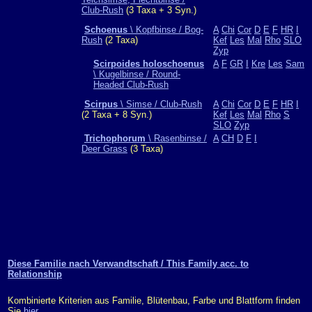
Club-Rush
(3 Taxa + 3 Syn.)
Schoenus
\ Kopfbinse / Bog-
A
Chi
Cor
D
E
F
HR
I
Rush
(2 Taxa)
Kef
Les
Mal
Rho
SLO
Zyp
Scirpoides holoschoenus
A
F
GR
I
Kre
Les
Sam
\ Kugelbinse / Round-
Headed Club-Rush
Scirpus
\ Simse / Club-Rush
A
Chi
Cor
D
E
F
HR
I
(2 Taxa + 8 Syn.)
Kef
Les
Mal
Rho
S
SLO
Zyp
Trichophorum
\ Rasenbinse /
A
CH
D
F
I
Deer Grass
(3 Taxa)
Diese Familie nach Verwandtschaft / This Family acc. to
Relationship
Kombinierte Kriterien aus Familie, Blütenbau, Farbe und Blattform finden
Sie
hier
.