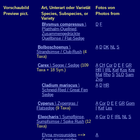
Vorschaubild
Art, Unterart oder Varietät
Fotos von
Preview pict.
Species, Subspecies, or
Photos from
Variety
Blysmus compressus
\
D
F
Platthalm-Quellried,
Zusammengedrückte
Quellbinse / Flat-Sedge
Bolboschoenus
\
A
D
DK
NL
S
Strandsimse / Club-Rush
(4
Taxa)
Carex
\ Segge / Sedge
(109
A
CH
Cor
D
E
F
GR
Taxa + 18 Syn.)
HR
I
IRL
Kef
Kos
Kre
Mal
Rho
S
SLO
Sam
Zyp
Cladium mariscus
\
A
D
HR
Schneid-Ried / Great Fen
Sedge
Cyperus
\ Zypergras /
A
Cor
D
E
F
GR
Gom
Flatsedge
(9 Taxa)
I
Kef
Les
Eleocharis
\ Sumpfbinse,
A
Cor
D
F
IRL
NL
S
Sumpfsimse / Spike Rush
(12
Taxa)
Elyna myosuroides
−−>
A
Carex myosuroides