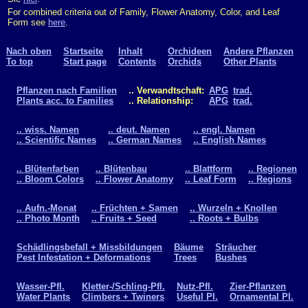
For combined criteria out of Family, Flower Anatomy, Color, and Leaf
Form see
here
.
Nach oben
Startseite
Inhalt
Orchideen
Andere Pflanzen
To top
Start page
Contents
Orchids
Other Plants
Pflanzen nach Familien
.. Verwandtschaft:
APG
trad.
Plants acc. to Families
.. Relationship:
APG
trad.
.. wiss. Namen
.. deut. Namen
.. engl. Namen
.. Scientific Names
.. German Names
.. English Names
.. Blütenfarben
.. Blütenbau
.. Blattform
.. Regionen
.. Bloom Colors
.. Flower Anatomy
.. Leaf Form
.. Regions
.. Aufn.-Monat
.. Früchten + Samen
.. Wurzeln + Knollen
.. Photo Month
.. Fruits + Seed
.. Roots + Bulbs
Schädlingsbefall + Missbildungen
Bäume
Sträucher
Pest Infestation + Deformations
Trees
Bushes
Wasser-Pfl.
Kletter-/Schling-Pfl.
Nutz-Pfl.
Zier-Pflanzen
Water Plants
Climbers + Twiners
Useful Pl.
Ornamental Pl.