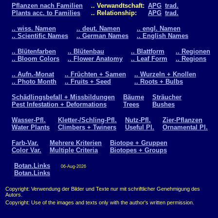
Pflanzen nach Familien
.. Verwandtschaft:
APG
trad.
Plants acc. to Families
.. Relationship:
APG
trad.
.. wiss. Namen
.. deut. Namen
.. engl. Namen
.. Scientific Names
.. German Names
.. English Names
.. Blütenfarben
.. Blütenbau
.. Blattform
.. Regionen
.. Bloom Colors
.. Flower Anatomy
.. Leaf Form
.. Regions
.. Aufn.-Monat
.. Früchten + Samen
.. Wurzeln + Knollen
.. Photo Month
.. Fruits + Seed
.. Roots + Bulbs
Schädlingsbefall + Missbildungen
Bäume
Sträucher
Pest Infestation + Deformations
Trees
Bushes
Wasser-Pfl.
Kletter-/Schling-Pfl.
Nutz-Pfl.
Zier-Pflanzen
Water Plants
Climbers + Twiners
Useful Pl.
Ornamental Pl.
Farb-Var.
Mehrere Kriterien
Biotope + Gruppen
Color Var.
Multiple Criteria
Biotopes + Groups
Botan.Links
06-Aug-2026
Botan.Links
Copyright: Verwendung der Bilder und Texte nur mit schriftlicher Genehmigung des
Autors.
Copyright: Use of the images and texts only with the author's written permission.