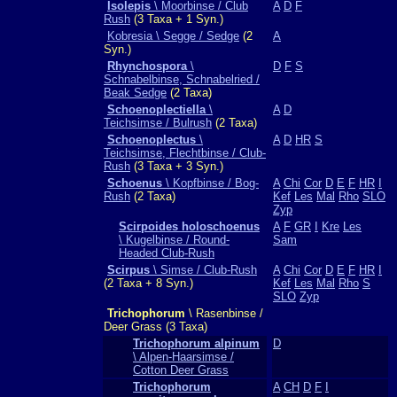
Isolepis
\ Moorbinse / Club
A
D
F
Rush
(3 Taxa + 1 Syn.)
Kobresia \ Segge / Sedge
(2
A
Syn.)
Rhynchospora
\
D
F
S
Schnabelbinse, Schnabelried /
Beak Sedge
(2 Taxa)
Schoenoplectiella
\
A
D
Teichsimse / Bulrush
(2 Taxa)
Schoenoplectus
\
A
D
HR
S
Teichsimse, Flechtbinse / Club-
Rush
(3 Taxa + 3 Syn.)
Schoenus
\ Kopfbinse / Bog-
A
Chi
Cor
D
E
F
HR
I
Rush
(2 Taxa)
Kef
Les
Mal
Rho
SLO
Zyp
Scirpoides holoschoenus
A
F
GR
I
Kre
Les
\ Kugelbinse / Round-
Sam
Headed Club-Rush
Scirpus
\ Simse / Club-Rush
A
Chi
Cor
D
E
F
HR
I
(2 Taxa + 8 Syn.)
Kef
Les
Mal
Rho
S
SLO
Zyp
Trichophorum
\ Rasenbinse /
Deer Grass (3 Taxa)
Trichophorum alpinum
D
\ Alpen-Haarsimse /
Cotton Deer Grass
Trichophorum
A
CH
D
F
I