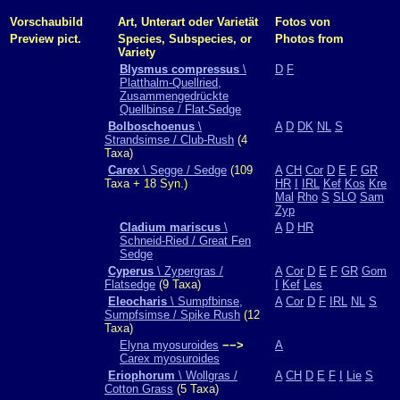
Vorschaubild
Art, Unterart oder Varietät
Fotos von
Preview pict.
Species, Subspecies, or
Photos from
Variety
Blysmus compressus
\
D
F
Platthalm-Quellried,
Zusammengedrückte
Quellbinse / Flat-Sedge
Bolboschoenus
\
A
D
DK
NL
S
Strandsimse / Club-Rush
(4
Taxa)
Carex
\ Segge / Sedge
(109
A
CH
Cor
D
E
F
GR
Taxa + 18 Syn.)
HR
I
IRL
Kef
Kos
Kre
Mal
Rho
S
SLO
Sam
Zyp
Cladium mariscus
\
A
D
HR
Schneid-Ried / Great Fen
Sedge
Cyperus
\ Zypergras /
A
Cor
D
E
F
GR
Gom
Flatsedge
(9 Taxa)
I
Kef
Les
Eleocharis
\ Sumpfbinse,
A
Cor
D
F
IRL
NL
S
Sumpfsimse / Spike Rush
(12
Taxa)
Elyna myosuroides
−−>
A
Carex myosuroides
Eriophorum
\ Wollgras /
A
CH
D
E
F
I
Lie
S
Cotton Grass
(5 Taxa)