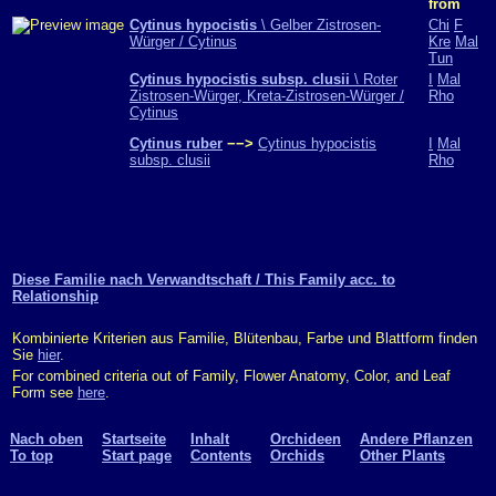
from
Cytinus hypocistis
\ Gelber Zistrosen-
Chi
F
Würger / Cytinus
Kre
Mal
Tun
Cytinus hypocistis subsp. clusii
\ Roter
I
Mal
Zistrosen-Würger, Kreta-Zistrosen-Würger /
Rho
Cytinus
Cytinus ruber
−−>
Cytinus hypocistis
I
Mal
subsp. clusii
Rho
Diese Familie nach Verwandtschaft / This Family acc. to
Relationship
Kombinierte Kriterien aus Familie, Blütenbau, Farbe und Blattform finden
Sie
hier
.
For combined criteria out of Family, Flower Anatomy, Color, and Leaf
Form see
here
.
Nach oben
Startseite
Inhalt
Orchideen
Andere Pflanzen
To top
Start page
Contents
Orchids
Other Plants