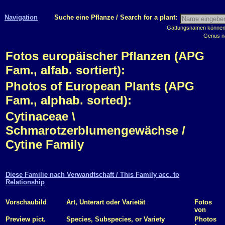
Navigation
Suche eine Pflanze / Search for a plant:
Gattungsnamen können m
Genus n
Fotos europäischer Pflanzen (APG
Fam., alfab. sortiert):
Photos of European Plants (APG
Fam., alphab. sorted):
Cytinaceae \
Schmarotzerblumengewächse /
Cytine Family
Diese Familie nach Verwandtschaft / This Family acc. to
Relationship
Vorschaubild
Art, Unterart oder Varietät
Fotos
von
Preview pict.
Species, Subspecies, or Variety
Photos