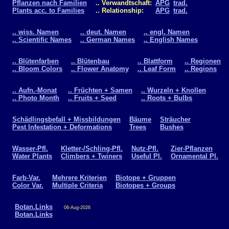
Pflanzen nach Familien
.. Verwandtschaft:
APG
trad.
Plants acc. to Families
.. Relationship:
APG
trad.
.. wiss. Namen
.. deut. Namen
.. engl. Namen
.. Scientific Names
.. German Names
.. English Names
.. Blütenfarben
.. Blütenbau
.. Blattform
.. Regionen
.. Bloom Colors
.. Flower Anatomy
.. Leaf Form
.. Regions
.. Aufn.-Monat
.. Früchten + Samen
.. Wurzeln + Knollen
.. Photo Month
.. Fruits + Seed
.. Roots + Bulbs
Schädlingsbefall + Missbildungen
Bäume
Sträucher
Pest Infestation + Deformations
Trees
Bushes
Wasser-Pfl.
Kletter-/Schling-Pfl.
Nutz-Pfl.
Zier-Pflanzen
Water Plants
Climbers + Twiners
Useful Pl.
Ornamental Pl.
Farb-Var.
Mehrere Kriterien
Biotope + Gruppen
Color Var.
Multiple Criteria
Biotopes + Groups
Botan.Links
06-Aug-2026
Botan.Links