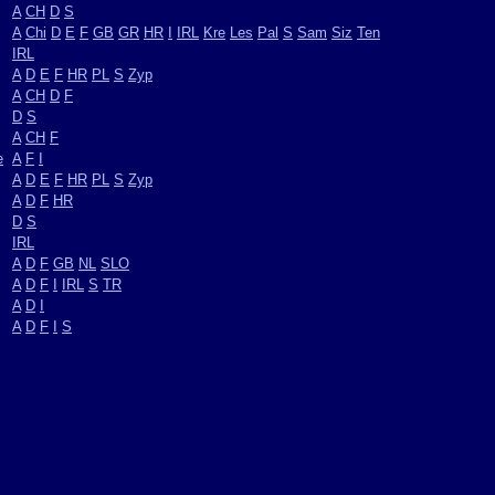
A
CH
D
S
A
Chi
D
E
F
GB
GR
HR
I
IRL
Kre
Les
Pal
S
Sam
Siz
Ten
IRL
A
D
E
F
HR
PL
S
Zyp
A
CH
D
F
D
S
A
CH
F
e
A
F
I
A
D
E
F
HR
PL
S
Zyp
A
D
F
HR
D
S
IRL
A
D
F
GB
NL
SLO
A
D
F
I
IRL
S
TR
A
D
I
A
D
F
I
S