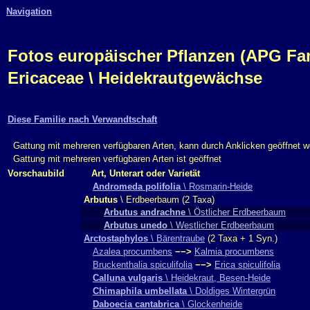
Navigation
Fotos europäischer Pflanzen (APG Fam.,
Ericaceae \ Heidekrautgewächse
Diese Familie nach Verwandtschaft
Gattung mit mehreren verfügbaren Arten, kann durch Anklicken geöffnet 
Gattung mit mehreren verfügbaren Arten ist geöffnet
Vorschaubild
Art, Unterart oder Varietät
Andromeda polifolia
\ Rosmarin-Heide
Arbutus
\ Erdbeerbaum (2 Taxa)
Arbutus andrachne
\ Östlicher Erdbeerbaum
Arbutus unedo
\ Westlicher Erdbeerbaum
Arctostaphylos
\ Bärentraube
(2 Taxa + 1 Syn.)
Azalea procumbens
−−>
Kalmia procumbens
Bruckenthalia spiculifolia
−−>
Erica spiculifolia
Calluna vulgaris
\ Heidekraut, Besen-Heide
Chimaphila umbellata
\ Doldiges Wintergrün
Daboecia cantabrica
\ Glockenheide