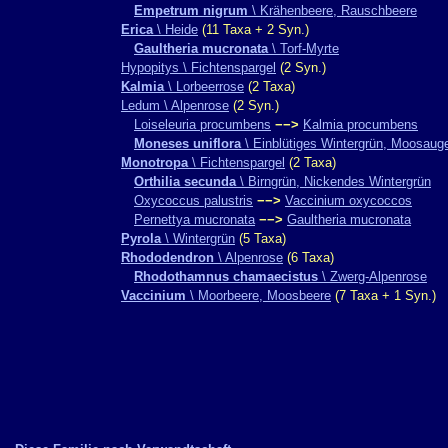
Empetrum nigrum
\ Krähenbeere, Rauschbeere
Erica
\ Heide
(11 Taxa + 2 Syn.)
Gaultheria mucronata
\ Torf-Myrte
Hypopitys \ Fichtenspargel
(2 Syn.)
Kalmia
\ Lorbeerrose
(2 Taxa)
Ledum \ Alpenrose
(2 Syn.)
Loiseleuria procumbens
−−>
Kalmia procumbens
Moneses uniflora
\ Einblütiges Wintergrün, Moosaug
Monotropa
\ Fichtenspargel
(2 Taxa)
Orthilia secunda
\ Birngrün, Nickendes Wintergrün
Oxycoccus palustris
−−>
Vaccinium oxycoccos
Pernettya mucronata
−−>
Gaultheria mucronata
Pyrola
\ Wintergrün
(5 Taxa)
Rhododendron
\ Alpenrose
(6 Taxa)
Rhodothamnus chamaecistus
\ Zwerg-Alpenrose
Vaccinium
\ Moorbeere, Moosbeere
(7 Taxa + 1 Syn.)