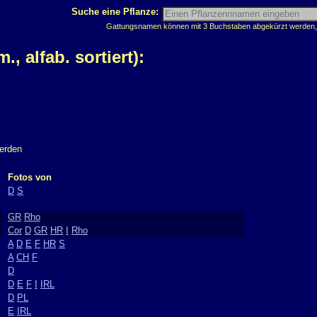
Suche eine Pflanze:
Gattungsnamen können mit 3 Buchstaben abgekürzt werden, z
 alfab. sortiert):
werden
Fotos von
D
S
GR
Rho
Cor
D
GR
HR
I
Rho
A
D
E
F
HR
S
A
CH
F
D
D
E
F
I
IRL
D
PL
E
IRL