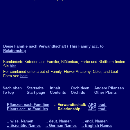
Diese Familie nach Verwandtschaft / This Family acc. to
Relationship
Kombinierte Kriterien aus Familie, Blütenbau, Farbe und Blattform finden
Sie
hier
.
For combined criteria out of Family, Flower Anatomy, Color, and Leaf
Form see
here
.
Nach oben
Startseite
Inhalt
Orchideen
Andere Pflanzen
To top
Start page
Contents
Orchids
Other Plants
Pflanzen nach Familien
.. Verwandtschaft:
APG
trad.
Plants acc. to Families
.. Relationship:
APG
trad.
.. wiss. Namen
.. deut. Namen
.. engl. Namen
.. Scientific Names
.. German Names
.. English Names