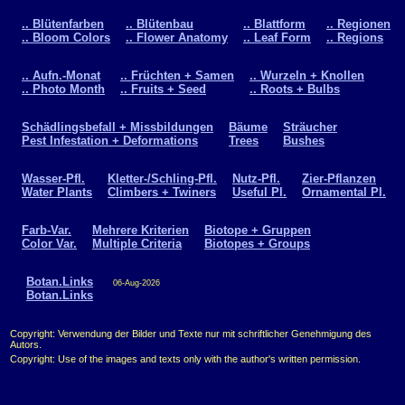
.. Blütenfarben
.. Blütenbau
.. Blattform
.. Regionen
.. Bloom Colors
.. Flower Anatomy
.. Leaf Form
.. Regions
.. Aufn.-Monat
.. Früchten + Samen
.. Wurzeln + Knollen
.. Photo Month
.. Fruits + Seed
.. Roots + Bulbs
Schädlingsbefall + Missbildungen
Bäume
Sträucher
Pest Infestation + Deformations
Trees
Bushes
Wasser-Pfl.
Kletter-/Schling-Pfl.
Nutz-Pfl.
Zier-Pflanzen
Water Plants
Climbers + Twiners
Useful Pl.
Ornamental Pl.
Farb-Var.
Mehrere Kriterien
Biotope + Gruppen
Color Var.
Multiple Criteria
Biotopes + Groups
Botan.Links
06-Aug-2026
Botan.Links
Copyright: Verwendung der Bilder und Texte nur mit schriftlicher Genehmigung des
Autors.
Copyright: Use of the images and texts only with the author's written permission.