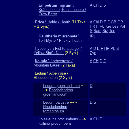
Empetrum nigrum
\
A
CH
D
S
Krähenbeere, Rauschbeere /
Crow Berry
Erica
\ Heide / Heath
(11 Taxa
A
Chi
D
E
F
GB
GR
+ 2 Syn.)
HR
I
IRL
Kre
Les
Pal
S
Sam
Siz
Ten
Gaultheria mucronata
\
IRL
Torf-Myrte / Prickly Heath
Hypopitys \ Fichtenspargel /
A
D
E
F
HR
PL
S
Yellow Bird's-Nest
(2 Syn.)
Zyp
Kalmia
\ Lorbeerrose /
A
CH
D
F
Mountain Laurel
(2 Taxa)
Ledum \ Alpenrose /
Rhododendron (2 Syn.)
Ledum groenlandicum
−
D
−>
Rhododendron
groenlandicum
Ledum palustre
−−>
D
S
Rhododendron
tomentosum
Loiseleuria procumbens
−−>
A
CH
F
Kalmia procumbens