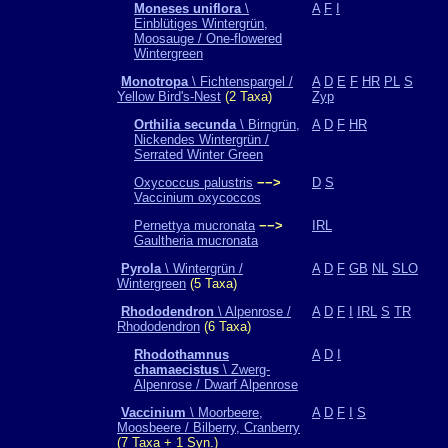
Moneses uniflora
\
A
F
I
Einblütiges Wintergrün,
Moosauge / One-flowered
Wintergreen
Monotropa
\ Fichtenspargel /
A
D
E
F
HR
PL
S
Yellow Bird's-Nest
(2 Taxa)
Zyp
Orthilia secunda
\ Birngrün,
A
D
F
HR
Nickendes Wintergrün /
Serrated Winter Green
Oxycoccus palustris
−−>
D
S
Vaccinium oxycoccos
Pernettya mucronata
−−>
IRL
Gaultheria mucronata
Pyrola
\ Wintergrün /
A
D
F
GB
NL
SLO
Wintergreen
(5 Taxa)
Rhododendron
\ Alpenrose /
A
D
F
I
IRL
S
TR
Rhododendron
(6 Taxa)
Rhodothamnus
A
D
I
chamaecistus
\ Zwerg-
Alpenrose / Dwarf Alpenrose
Vaccinium
\ Moorbeere,
A
D
F
I
S
Moosbeere / Bilberry, Cranberry
(7 Taxa + 1 Syn.)