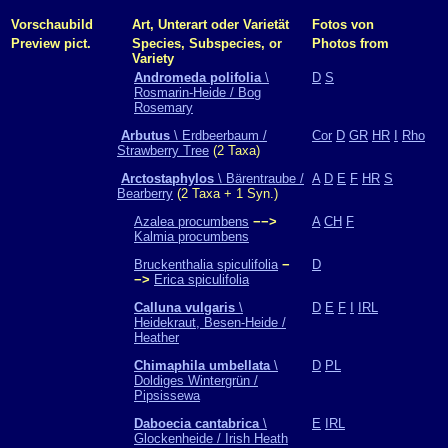
Vorschaubild
Art, Unterart oder Varietät
Fotos von
Preview pict.
Species, Subspecies, or
Photos from
Variety
Andromeda polifolia
\
D
S
Rosmarin-Heide / Bog
Rosemary
Arbutus
\ Erdbeerbaum /
Cor
D
GR
HR
I
Rho
Strawberry Tree
(2 Taxa)
Arctostaphylos
\ Bärentraube /
A
D
E
F
HR
S
Bearberry
(2 Taxa + 1 Syn.)
Azalea procumbens
−−>
A
CH
F
Kalmia procumbens
Bruckenthalia spiculifolia
−
D
−>
Erica spiculifolia
Calluna vulgaris
\
D
E
F
I
IRL
Heidekraut, Besen-Heide /
Heather
Chimaphila umbellata
\
D
PL
Doldiges Wintergrün /
Pipsissewa
Daboecia cantabrica
\
E
IRL
Glockenheide / Irish Heath