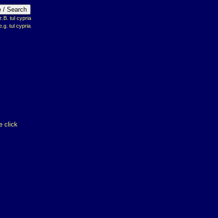
B. tul cypria
e.g. tul cypria
 click