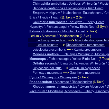
Chimaphila umbellata
\ Doldiges Wintergrün / Pipsi
Daboecia cantabrica
\ Glockenheide / Irish Heath
Empetrum nigrum
\ Krähenbeere, Rauschbeere / Cr
Erica
\ Heide / Heath
(11 Taxa + 2 Syn.)
Gaultheria mucronata
\ Torf-Myrte / Prickly Heath
Hypopitys \ Fichtenspargel / Yellow Bird's-Nest
(2 Syn.)
Kalmia
\ Lorbeerrose / Mountain Laurel
(2 Taxa)
Ledum \ Alpenrose / Rhododendron (2 Syn.)
Ledum groenlandicum
−−>
Rhododendron groenlan
Ledum palustre
−−>
Rhododendron tomentosum
Loiseleuria procumbens
−−>
Kalmia procumbens
Moneses uniflora
\ Einblütiges Wintergrün, Moosauge
Monotropa
\ Fichtenspargel / Yellow Bird's-Nest
(2 Taxa
Orthilia secunda
\ Birngrün, Nickendes Wintergrün / 
Oxycoccus palustris
−−>
Vaccinium oxycoccos
Pernettya mucronata
−−>
Gaultheria mucronata
Pyrola
\ Wintergrün / Wintergreen
(5 Taxa)
Rhododendron
\ Alpenrose / Rhododendron
(6 Taxa)
Rhodothamnus chamaecistus
\ Zwerg-Alpenrose / D
Vaccinium
\ Moorbeere, Moosbeere / Bilberry, Cranberr