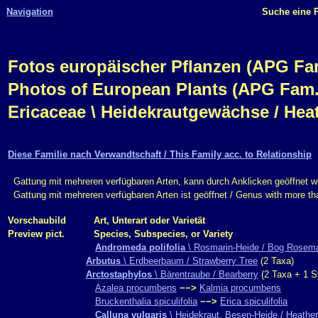
Navigation
Suche eine P
Fotos europäischer Pflanzen (APG Fam.,
Photos of European Plants (APG Fam.,
Ericaceae \ Heidekrautgewächse / Hea
Diese Familie nach Verwandtschaft / This Family acc. to Relationship
Gattung mit mehreren verfügbaren Arten, kann durch Anklicken geöffnet w
Gattung mit mehreren verfügbaren Arten ist geöffnet / Genus with more t
Vorschaubild
Art, Unterart oder Varietät
Preview pict.
Species, Subspecies, or Variety
Andromeda polifolia
\ Rosmarin-Heide / Bog Rosem
Arbutus
\ Erdbeerbaum / Strawberry Tree
(2 Taxa)
Arctostaphylos
\ Bärentraube / Bearberry
(2 Taxa + 1 S
Azalea procumbens
−−>
Kalmia procumbens
Bruckenthalia spiculifolia
−−>
Erica spiculifolia
Calluna vulgaris
\ Heidekraut, Besen-Heide / Heather