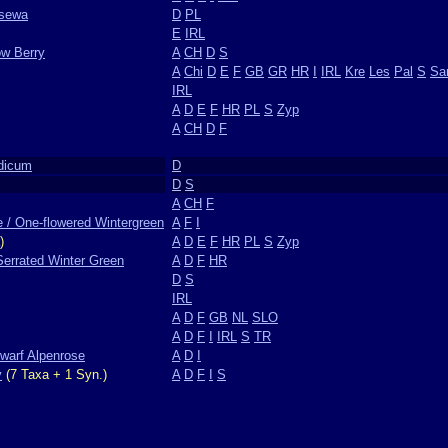
ssewa
D
PL
E
IRL
ow Berry
A
CH
D
S
A
Chi
D
E
F
GB
GR
HR
I
IRL
Kre
Les
Pal
S
Sa
IRL
A
D
E
F
HR
PL
S
Zyp
A
CH
D
F
dicum
D
D
S
A
CH
F
 / One-flowered Wintergreen
A
F
I
)
A
D
E
F
HR
PL
S
Zyp
Serrated Winter Green
A
D
F
HR
D
S
IRL
A
D
F
GB
NL
SLO
A
D
F
I
IRL
S
TR
warf Alpenrose
A
D
I
y
(7 Taxa + 1 Syn.)
A
D
F
I
S