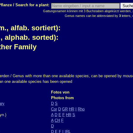
flanze / Search for a plant:
Gattungsnamen können mit 3 Buchstaben abgekürzt werden, z.
Genus names can be abbreviated by
3
letters, 
 alfab. sortiert):
 alphab. sorted):
ther Family
erden / Genus with more than one available species, can be opened by mouse
han one available species has been opened
Fotos von
Photos from
ary
D
S
Cor
D
GR
HR
I
Rho
yn.)
A
D
E
F
HR
S
A
CH
F
D
D
E
F
I
IRL